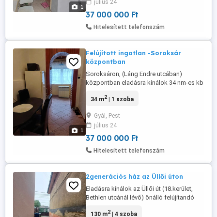
július 24
festve lett a napokban! Az ingatlanban van
1
víz, villany ( ...
37 000 000 Ft
Hitelesített telefonszám
Felújított ingatlan -Soroksár
központban
Soroksáron, (Láng Endre utcában)
központban eladásra kínálok 34 nm-es kb
30 m2-es kerttel rendelkező házrészt,
2
34 m
| 1 szoba
mely a 2. lakás. Bejárat előtt 30 nm kert
van. Autóval nem lehet beállni. Frissen
Gyál, Pest
festett, glettelt, a ház küljese dryvitozva,
július 24
festve lett a napokban! Az ingatlanban van
1
víz, villany ( ...
37 000 000 Ft
Hitelesített telefonszám
2generációs ház az Üllői úton
Eladásra kínálok az Üllői út (18.kerület,
Bethlen utcánál lévő) önálló felújítandó
családi házat. 2 bejárattal rendelkezik, a
2
130 m
| 4 szoba
kisebbik lakás kb 42 nm, a nagyobbik