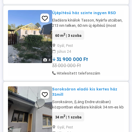
Újépítésü ház szinte ingyen RSD
Eladásra kínálok Tasson, Nyárfa utcában,
213 nm telken, 60 nm új építésű (most
épülő) önálló családi házat terasszal.
2
60 m
| 3 szoba
Cserepeslemez fedéssel beton
koszorúval! 2 hónap a befejezés. Víz,
Gyál, Pest
villany, fúrt kút és csatorna van. Nem
július 24
tartozik stég hozzá. Kunsági és Rsd pár
perc sétára elérhető. Amikor jövünk ...
31 900 000 Ft
4
33 000 000 Ft
Hitelesített telefonszám
Soroksáron eladó kis kertes ház
31mill
Soroksáron, (Láng Endre utcában)
központban eladásra kínálok 34 nm-es kb
30 m2-es kerttel rendelkező házrészt,
2
34 m
| 1 szoba
mely a 2. lakás. Bejárat előtt 30 nm kert
van. Autóval nem lehet beállni. Frissen
Gyál, Pest
festett, glettelt, a ház küljese dryvitozva,