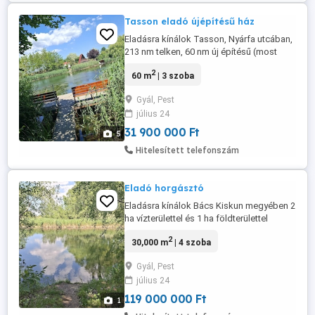
Tasson eladó újépítésű ház
Eladásra kínálok Tasson, Nyárfa utcában,
213 nm telken, 60 nm új építésű (most
épülő) önálló családi házat terasszal.
2
60 m
| 3 szoba
Cserepeslemez fedéssel beton
koszorúval! 2 hónap a befejezés. Víz,
Gyál, Pest
villany, fúrt kút és csatorna van. Nem
július 24
tartozik stég hozzá. Kunsági és Rsd pár
perc sétára elérhető. Amikor jövünk ...
31 900 000 Ft
5
Hitelesített telefonszám
Eladó horgásztó
Eladásra kínálok Bács Kiskun megyében 2
ha vízterülettel és 1 ha földterülettel
rendelkező jelenleg is működő
2
30,000 m
| 4 szoba
horgásztavat.... 2 ház van rajta, kb 70 és
40 nm, valamint 2 lakóautó. 3 fúrt kút adja
Gyál, Pest
a vizet és a tóhoz az utánpótlást, még 1
július 24
kutat csináltat a jelenlegi tulajdonos.
Több víz és áram kiállás ...
119 000 000 Ft
1