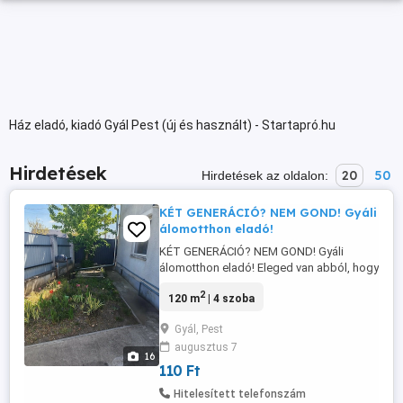
Ház eladó, kiadó Gyál Pest (új és használt) - Startapró.hu
Hirdetések
20
50
Hirdetések az oldalon:
KÉT GENERÁCIÓ? NEM GOND! Gyáli
álomotthon eladó!
KÉT GENERÁCIÓ? NEM GOND! Gyáli
álomotthon eladó! Eleged van abból, hogy
anyós messze lakik? Vagy pont abból,
2
120 m
| 4 szoba
hogy túl közel? Na EZ az a ház, ahol
mindenki boldog lesz! Gyálon eladó egy 2
Gyál, Pest
generációs családi ház 409 nm telekkel!
augusztus 7
Amit imádni fogsz: Tágas terek nincs
16
több ne menj az utamban! ...
110 Ft
Hitelesített telefonszám