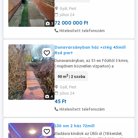
pedig 75 nm. Terasza 36 nm. Autóval be
Gyál, Pest
lehet állni a kertbe. 2 hónap a birtokba
július 24
adás. Pince nincs. Kiváló közlekedés,
villamos a ház ...
72 000 000 Ft
3
Hitelesített telefonszám
Dunavarsányban ház +stég 45mill
Rsd part
Dunavarsányban, az 51-es Főúttól 3 kmre,
( majdnem közvetlen vízparton) a
Dunaparton eladásra kínálok 360 nm2-es
2
90 m
| 2 szoba
összközműves telken elhelyezkedő
ingatlant. A telek szélessége 11m téglalap
Gyál, Pest
alakú telek. Besorolása KRE-0-1, mely
július 24
szerint építhető rá egy új ház ,
4
melyoldalhatáron álló, beépítése 20%,
45 Ft
Jogerős ...
Hitelesített telefonszám
130 nm 2 ház 72mill
Eladásra kínálok az Üllői út (18.kerület,