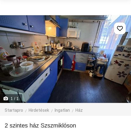
1
/ 1
Startapro
Hirdetések
Ingatlan
Ház
2 szintes ház Szszmiklóson