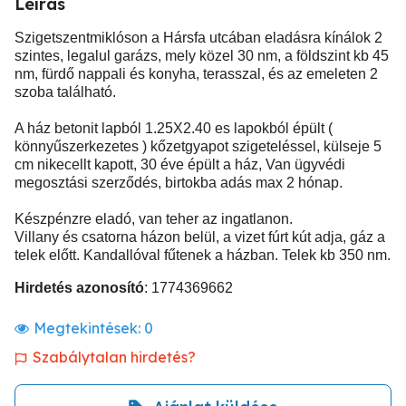
Leírás
Szigetszentmiklóson a Hársfa utcában eladásra kínálok 2
szintes, legalul garázs, mely közel 30 nm, a földszint kb 45
nm, fürdő nappali és konyha, terasszal, és az emeleten 2
szoba található.
A ház betonit lapból 1.25X2.40 es lapokból épült (
könnyűszerkezetes ) kőzetgyapot szigeteléssel, külseje 5
cm nikecellt kapott, 30 éve épült a ház, Van ügyvédi
megosztási szerződés, birtokba adás max 2 hónap.
Készpénzre eladó, van teher az ingatlanon.
Villany és csatorna házon belül, a vizet fúrt kút adja, gáz a
telek előtt. Kandallóval fűtenek a házban. Telek kb 350 nm.
Hirdetés azonosító
: 1774369662
Megtekintések:
0
Szabálytalan hirdetés?