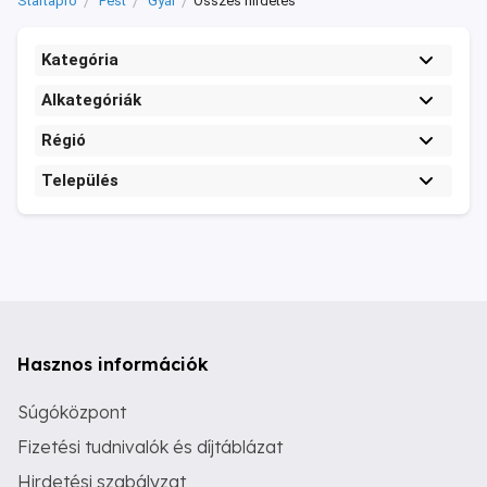
Startapró
Pest
Gyál
Összes hirdetés
Kategória
Alkategóriák
Régió
Település
Hasznos információk
Súgóközpont
Fizetési tudnivalók és díjtáblázat
Hirdetési szabályzat