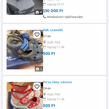
tegnap 23:31
150 000 Ft
4
Hitelesített telefonszám
Kék szandál
27-es
Gyál, Pest
tegnap 11:46
500 Ft
1
Piros lány vászon
24-es
Gyál, Pest
tegnap 11:46
500 Ft