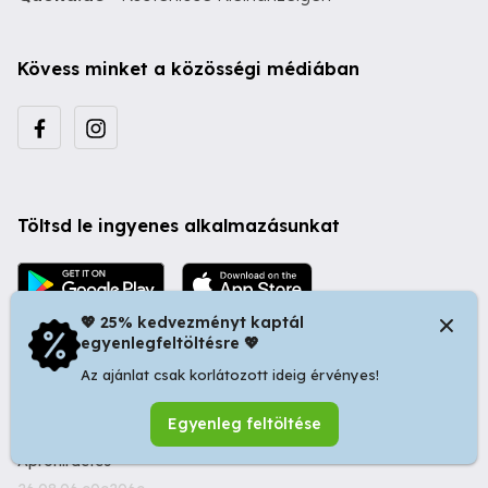
Kövess minket a közösségi médiában
Töltsd le ingyenes alkalmazásunkat
💖 25% kedvezményt kaptál
egyenlegfeltöltésre 💖
Az ajánlat csak korlátozott ideig érvényes!
© 2026 Startapró S.R.L. | Bulevardul Dacia nr 34, Oradea
Egyenleg feltöltése
410346, Romania | Tax ID: RO44483373 -
Ingyenes
Apróhirdetés