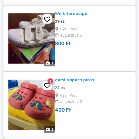
Wink tornacipő
33-as
Gyál, Pest
augusztus 5
800 Ft
1
gumi papucs piros
1
24-es
Gyál, Pest
augusztus 5
400 Ft
1