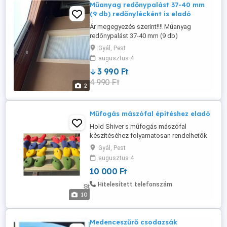
Műanyag redőnypalást 37-40 mm
(9 db) redőnylécként is eladó
Ár megegyezés szerint!!!! Műanyag
redőnypalást 37-40 mm (9 db)
redőnylécként is eladó A nyílászárók
Gyál, Pest
méretei: >>> 1 db 120*240 cm Palást:
augusztus 4
111,5cm*288cm >>> 1 db 80*240 cm
3 990 Ft
Palást: 72cm*288cm >>> 2 db 120*210 cm
4 990 Ft
Palást: 110,5cm*256cm >>> 5 db 120*150
2
cm Palást: 110,5cm*190cm
Műfogás mászófal építéshez eladó
Hold Shiver s műfogás mászófal
készítéséhez folyamatosan rendelhetők
közvetlenül a gyártótól! 1 kg jellemzően
Gyál, Pest
az átlagos méretekből 5-7 db Kilós ár:
augusztus 4
10.000 Ft kg Szállítási díj külön alku
10 000 Ft
tárgya! A gyerekek számára ideális
méretek pl.: kerti mászókára 1500 2800 Ft
Hitelesített telefonszám
db. (10 éves kor alatt 6-7 db nm ...
10
Medenceszűrő csodazsák