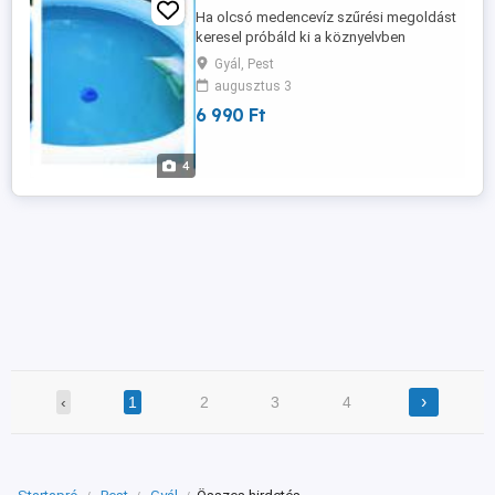
Ha olcsó medencevíz szűrési megoldást
keresel próbáld ki a köznyelvben
csodazsákként ismert szűrőzsákot.
Gyál, Pest
Használható könnyűszerkezetes
augusztus 3
medencékhez, jakuzzikhoz,
6 990 Ft
fürdődézsához, kisebb kerti tavakhoz. A
legtöbb könnyűszerkezetes medencéhez
árusított vízkeringtetőre ráköthető, de
4
más szivattyúval is ...
›
‹
1
2
3
4