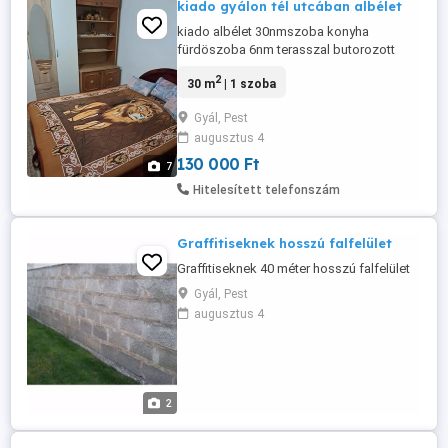
kiado gyálon tél utcában albélet
kiado albélet 30nmszoba konyha
fürdöszoba 6nm terasszal butorozott
gépesive 1dolgozorészére 130000ft
2
30 m
| 1 szoba
pluszrezsi 1kaucio te70 308 7299 álat
nemhozhato
Gyál, Pest
augusztus 4
130 000 Ft
7
Hitelesített telefonszám
Graffitiseknek hosszú falfelület
Graffitiseknek 40 méter hosszú falfelület
Gyál, Pest
augusztus 4
2