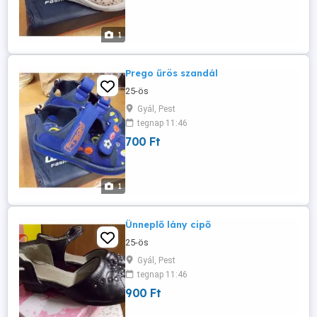
1
Prego űrös szandál
25-ös
Gyál, Pest
tegnap 11:46
700 Ft
1
Ünneplő lány cipő
25-ös
Gyál, Pest
tegnap 11:46
900 Ft