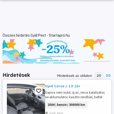
Összes hirdetés Gyál Pest - Startapró.hu
Hirdetések
20
50
Hirdetések az oldalon:
Opel Corsa c 1.0 12v
Sajnos nem indul, új ac, nincs katalizátor,
se akkumulátor, kasztni rendben, beltér
szép, vizet ette, okmányok rendben,
2004 | benzin | 300000 km
ideiglenes kivonva, csak adás-vételivel,
személyesen alkudható rugalmasan.
Gyál, Pest