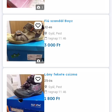
1
Fiú szandál Boyz
32-es
Gyál, Pest
tegnap 11:46
3 000 Ft
1
Lány fekete csizma
25-ös
Gyál, Pest
tegnap 11:46
1 800 Ft