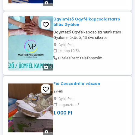
1
Ügyintéző Ügyfélkapcsolattartó
állás Gyálon
Ügyintéző Ügyfélkapcsolati munkatárs
Gyálon működő, 15 éve sikeres
reklámipari vállalkozásunk új munkatársat
Gyál, Pest
keres. Elsősorban Gyálról és a dél-pesti
tegnap 10:56
régióból várjuk a jelentkezőket.
Hitelesített telefonszám
Feladataid: - ügyfelek fogadása
bemutatótermünkben, - ajánlatkészítés, -
5
megrendelések adminisztrációja, - irodai
...
Fiú Coccodrillo vászon
27-es
Gyál, Pest
augusztus 5
1 000 Ft
1