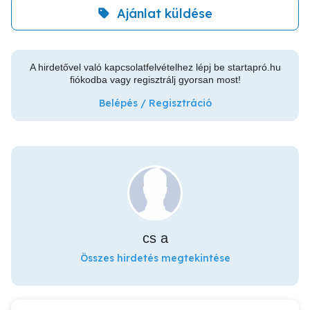
Ajánlat küldése
A hirdetővel való kapcsolatfelvételhez lépj be startapró.hu
fiókodba vagy regisztrálj gyorsan most!
Belépés / Regisztráció
cs a
Összes hirdetés megtekintése