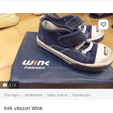
1
/ 1
Startapro
Hirdetések
Baba, mama
Gyerekcipő
Kék vászon Wink