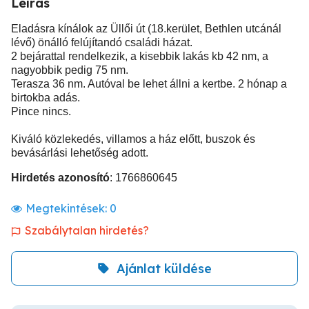
Leírás
Eladásra kínálok az Üllői út (18.kerület, Bethlen utcánál
lévő) önálló felújítandó családi házat.
2 bejárattal rendelkezik, a kisebbik lakás kb 42 nm, a
nagyobbik pedig 75 nm.
Terasza 36 nm. Autóval be lehet állni a kertbe. 2 hónap a
birtokba adás.
Pince nincs.
Kiváló közlekedés, villamos a ház előtt, buszok és
bevásárlási lehetőség adott.
Hirdetés azonosító
: 1766860645
Megtekintések:
0
Szabálytalan hirdetés?
Ajánlat küldése