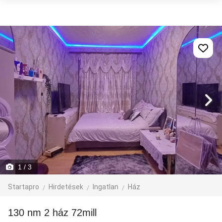
1
/ 3
Startapro
Hirdetések
Ingatlan
Ház
130 nm 2 ház 72mill