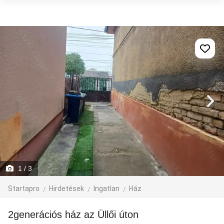
1
/ 3
Startapro
Hirdetések
Ingatlan
Ház
2generációs ház az Üllői úton