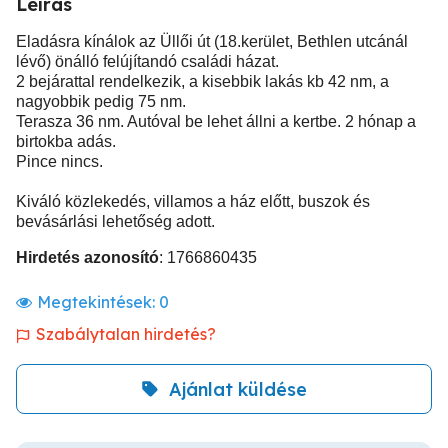
Leírás
Eladásra kínálok az Üllői út (18.kerület, Bethlen utcánál
lévő) önálló felújítandó családi házat.
2 bejárattal rendelkezik, a kisebbik lakás kb 42 nm, a
nagyobbik pedig 75 nm.
Terasza 36 nm. Autóval be lehet állni a kertbe. 2 hónap a
birtokba adás.
Pince nincs.
Kiváló közlekedés, villamos a ház előtt, buszok és
bevásárlási lehetőség adott.
Hirdetés azonosító
: 1766860435
Megtekintések:
0
Szabálytalan hirdetés?
Ajánlat küldése