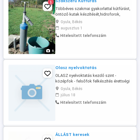
Szakszerü Kútfúrás
1
Többéves szakmai gyakorlattal kútfúrást,
öntöző kutak készítését,hidroforok,
szivattyúk beépítését,vállalom kedvező
Gyula, Békés
áron, rövid határidővel. Kézi és gépi
augusztus 1
kútfúrás talajtól, területtől függően 90m-
Hitelesített telefonszám
ig. Az ár a talajviszonyoktól függ.
Szakszerű,megbízható, precíz munka,
korrekt árak, munkáinkra teljes ...
6
Olasz nyelvoktatás
OLASZ nyelvoktatás kezdő szint -
középfok - felsőfok felkészítés érettségi
vizsgára és nyelvvizsgára Képzés:
Gyula, Békés
Személyesen Gyulán, illetve online. Tel.: 20
július 18
4829025
Hitelesített telefonszám
ÁLLÁST keresek