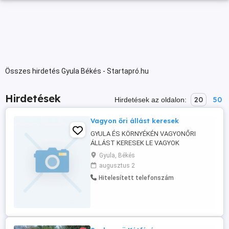
Összes hirdetés Gyula Békés - Startapró.hu
Hirdetések
20
50
Hirdetések az oldalon:
Vagyon őri állást keresek
GYULA ÉS KÖRNYÉKÉN VAGYONŐRI
ÁLLÁST KERESEK LE VAGYOK
SZÁZALÉKOLVA DE ATTOL TUDOK
Gyula, Békés
DOLGOZNI MIDENE MEGOLDÁS ÉRDEKEL
augusztus 2
ÉRD A MEG ADOTT TELEFON SZÁMON
Hitelesített telefonszám
LEHET