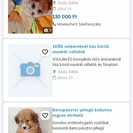
telephely engedéllyel rendelkezem.
Gyula, Békés
06202910604
július 16
130 000 Ft
Hitelesített telefonszám
3
IDŐS embereknél ház körűli
munkát vállalok
GYULÁN ÉS környékén idős embereknél
ház körüli munkát vállalók és fűnyírást
meg egyéb kerti munkákat is érdeklődni
Gyula, Békés
lehet a meg adót telefon számon..
június 29
Bernipásztor jellegű kiskutya
ingyen elvihető
Gondos örökbefogadó szülőket
keresünk Berni pásztor jellegű