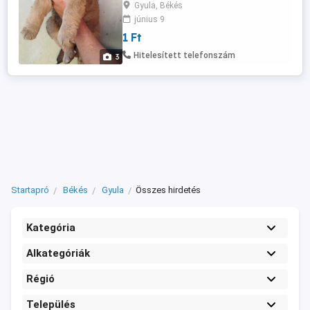
kiskutyákhoz. Ingyen elvihetők, ( kizárólag
Gyula, Békés
a 8 hetes kor betöltése után). A Chippelés
június 9
és oltás költsége az örökbefogadót
1 Ft
terhelik. Helyileg Gyulán található.
Elsősorban telefonon érdeklődjenek a
Hitelesített telefonszám
3
megtekintés szempontjából. nulla hat
húsz négytizenöt ...
Startapró
Békés
Gyula
Összes hirdetés
Kategória
Alkategóriák
Régió
Település