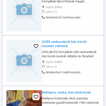
környékén lépcsőházak magán
szélyeknél takaritást vállalok kérem csak
Gyula, Békés
olyan hívjon aki kolyan is gondolja
július 16
Hitelesített telefonszám
IDŐS embereknél ház körűli
munkát vállalok
GYULÁN ÉS környékén idős embereknél
ház körüli munkát vállalók és fűnyírást
meg egyéb kerti munkákat is érdeklődni
Gyula, Békés
lehet a meg adót telefon számon..
július 16
Hitelesített telefonszám
Maltipoo szuka, kan kiskutyák
Maltipoo kiskutyák oltva, parazita
mentesen gazdit keresnek. Felir számmal,