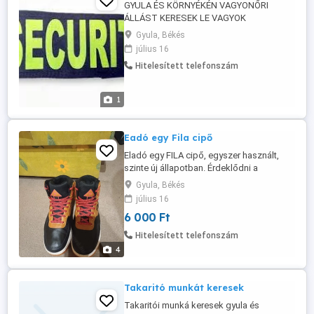
GYULA ÉS KÖRNYÉKÉN VAGYONŐRI
ÁLLÁST KERESEK LE VAGYOK
SZÁZALÉKOLVA DE ATTOL TUDOK
Gyula, Békés
DOLGOZNI MIDENE MEGOLDÁS ÉRDEKEL
július 16
ÉRD A MEG ADOTT TELEFON SZÁMON
Hitelesített telefonszám
LEHET
1
Eadó egy Fila cipő
Eladó egy FILA cipő, egyszer használt,
szinte új állapotban. Érdeklődni a
megadott telefonszámon lehet. Csak
Gyula, Békés
telefonos megkeresésre válaszolok,
július 16
SMS-re és e-mailre nem. válaszolokPostai
6 000 Ft
úton tudom küldeni, fizetés után vehető át.
a cipő mérete 45
Hitelesített telefonszám
4
Takaritó munkát keresek
Takaritói munká keresek gyula és