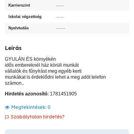
Karrierszint
-----
Iskolai végzettség
-----
Nyelvtudás
------
Leírás
GYULÁN ÉS környékén
idős embereknél ház körüli munkát
vállalók és fűnyírást meg egyéb kerti
munkákat is érdeklődni lehet a meg adót telefon
számon..
Hirdetés azonosító
: 1781451905
Megtekintések:
0
Szabálytalan hirdetés?