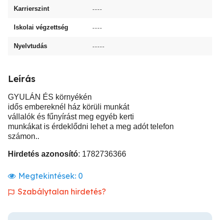
Karrierszint
----
Iskolai végzettség
----
Nyelvtudás
-----
Leírás
GYULÁN ÉS környékén
idős embereknél ház körüli munkát
vállalók és fűnyírást meg egyéb kerti
munkákat is érdeklődni lehet a meg adót telefon
számon..
Hirdetés azonosító
: 1782736366
Megtekintések:
0
Szabálytalan hirdetés?