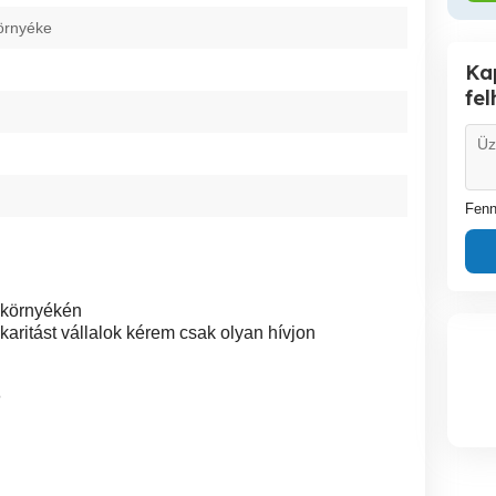
örnyéke
Ka
fe
Fenn
 környékén
aritást vállalok kérem csak olyan hívjon
8