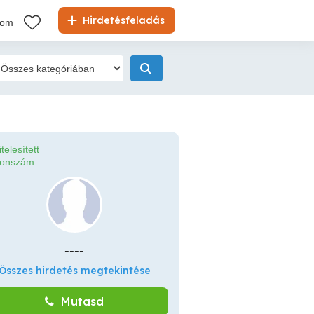
Hirdetésfeladás
kom
itelesített
fonszám
----
Összes hirdetés megtekintése
Mutasd