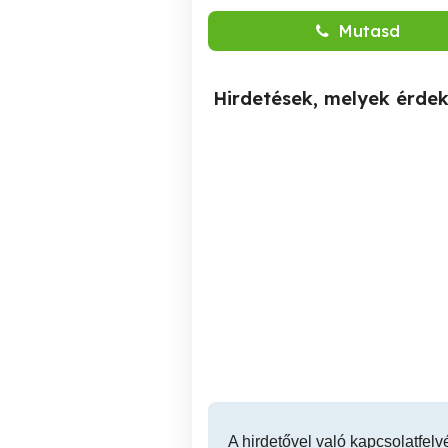
Mutasd
Hirdetések, melyek érde
Vagyon őri állást keresek
Gyula
A hirdetővel való kapcsolatfelv