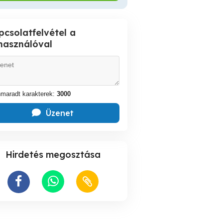
pcsolatfelvétel a
lhasználóval
maradt karakterek:
3000
Üzenet
Hirdetés megosztása