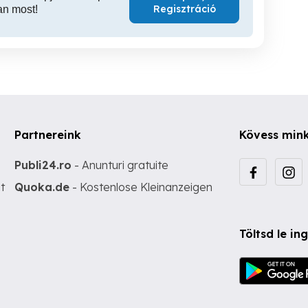
Regisztráció
an most!
Partnereink
Kövess min
Publi24.ro
- Anunturi gratuite
t
Quoka.de
- Kostenlose Kleinanzeigen
Töltsd le i