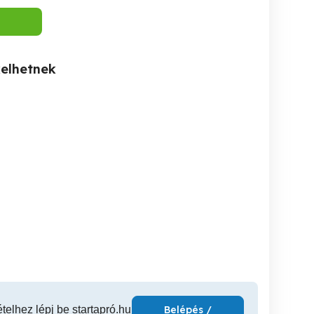
kelhetnek
ÁLLÁST keresek
IDŐS embereknél ház
IDŐS embereknél ház
körűli munkát vállalok
körűli mu
Gyula
Gyula
ételhez lépj be startapró.hu
Belépés /