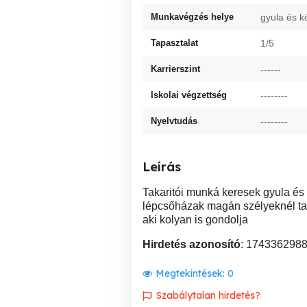
Munkavégzés helye
gyula és k
Tapasztalat
1/5
Karrierszint
------
Iskolai végzettség
--------
Nyelvtudás
--------
Leírás
Takaritói munká keresek gyula és
lépcsőházak magán szélyeknél tak
aki kolyan is gondolja
Hirdetés azonosító
: 174336298
Megtekintések:
0
Szabálytalan hirdetés?