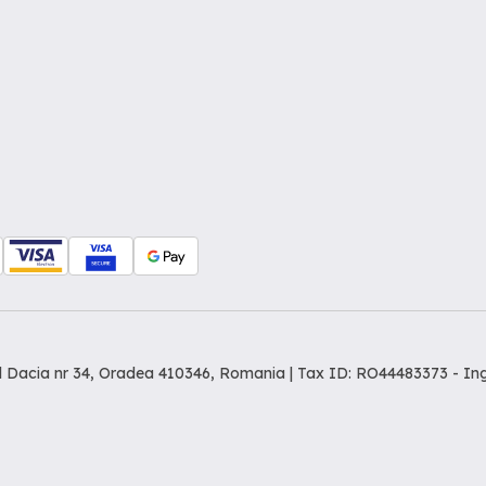
dul Dacia nr 34, Oradea 410346, Romania | Tax ID: RO44483373 -
In