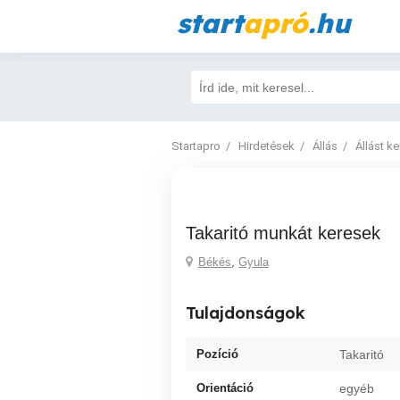
start
apró
.hu
Startapro
Hirdetések
Állás
Állást k
Takaritó munkát keresek
Békés
,
Gyula
Tulajdonságok
Pozíció
Takaritó
Orientáció
egyéb