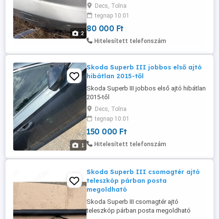
oldal
Decs, Tolna
tegnap 10:01
80 000 Ft
2
Hitelesített telefonszám
Skoda Superb III jobbos első ajtó
hibátlan 2015-től
Skoda Superb III jobbos első ajtó hibátlan
2015-től
Decs, Tolna
tegnap 10:01
150 000 Ft
Hitelesített telefonszám
1
Skoda Superb III csomagtér ajtó
teleszkóp párban posta
megoldható
Skoda Superb III csomagtér ajtó
teleszkóp párban posta megoldható