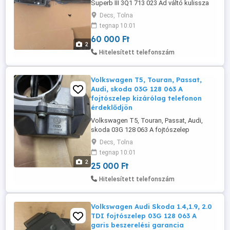
Superb III 3Q1 713 023 Ad váltó kulissza
posta megoldható
Decs, Tolna
tegnap 10:01
60 000 Ft
2
Hitelesített telefonszám
Volkswagen T5, Touran, Passat,
Audi, skoda 03G 128 063 A
fojtószelep kizárólag telefonon
érdeklődjön
Volkswagen T5, Touran, Passat, Audi,
skoda 03G 128 063 A fojtószelep
kizárólag telefonon érdeklődjön
Decs, Tolna
tegnap 10:01
2
25 000 Ft
Hitelesített telefonszám
Volkswagen Audi Skoda 1.4,1.9, 2.0
TDI fojtószelep 03G 128 063 A
garis beszerelési garancia