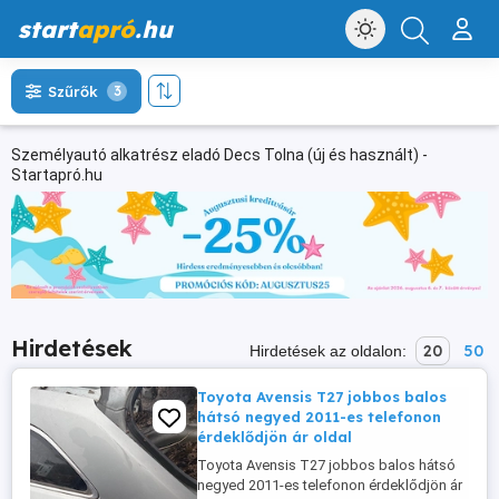
start
apró
.hu
Szűrők
3
Személyautó alkatrész eladó Decs Tolna (új és használt) -
Startapró.hu
Hirdetések
20
50
Hirdetések az oldalon:
Toyota Avensis T27 jobbos balos
hátsó negyed 2011-es telefonon
érdeklődjön ár oldal
Toyota Avensis T27 jobbos balos hátsó
negyed 2011-es telefonon érdeklődjön ár