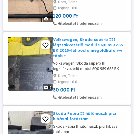
Decs, Tolna
tegnap 10:01
120 000 Ft
1
Hitelesített telefonszám
Volkswagen, Skoda superb III
légzsákvezérlő modul 5Q0 959 655
BK 2015-től posta megoldható vw
több t
Volkswagen, Skoda superb III
légzsákvezérlő modul 5Q0 959 655 BK
2015-től posta megoldható vw több
Decs, Tolna
típushoz is jó
tegnap 10:01
1
30 000 Ft
Hitelesített telefonszám
Skoda Fabia II hűtőmaszk pici
hibával fotóztam
Skoda Fabia II hűtőmaszk pici hibával
fotóztam