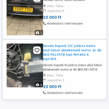
Decs, Tolna
augusztus 5
20 000 Ft
Hitelesített telefonszám
1
Skoda Superb III jobbos balos
első hátsó ablakemelő motor ár db
8K0.941.597.B 5q0.959.802 A
5q0.959.
Skoda Superb III jobbos balos első hátsó
ablakemelő motor ár db 8K0.941.597.B
5q0.959.802 A 5q0.959.801 A
Decs, Tolna
augusztus 3
6
20 000 Ft
Hitelesített telefonszám