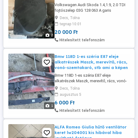
Volkswagen Audi Skoda 1.4,1.9, 2.0 TDI
fojtószelep 03G 128 063 A garis
beszerelési garancia posta megoldható
Decs, Tolna
típus: AUDI AUDI A3 Hatchback (8P1)
tegnap 10:01
(Year of Construction 05.2 ) AUDI A3
20 000 Ft
Sportback (8PA) (Year of Construction
2
09.2 ) AUDI A3 Convertible (8P7) (Year of
Hitelesített telefonszám
Construction 04.2 ) SEAT SEAT Ibiza III ...
Bmw 118D 1-es széria E87 eleje
alkatrészek Maszk, merevítő, rács,
vonó-szemtakaró, stb ami a képen
Bmw 118D 1-es széria E87 eleje
alkatrészek Maszk, merevítő, rács, vonó-
szemtakaró, stb ami a képen szerepel ár
Decs, Tolna
db kizárólag telefonon érdeklődjön
augusztus 5
6 000 Ft
1
Hitelesített telefonszám
ALFA Romeo Giulia hűtő ventilátor
keret lw204001 kis hibával hiba