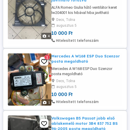
javítható fotózva
ALFA Romeo Giulia hűtő ventilátor keret
lw204001 kis hibával hiba javítható
fotózva
Decs, Tolna
augusztus 5
10 000 Ft
4
Hitelesített telefonszám
Mercedes A W168 ESP Duo Szenzor
1
posta megoldható
Mercedes A W168 ESP Duo Szenzor
posta megoldható
Decs, Tolna
augusztus 5
10 000 Ft
Hitelesített telefonszám
1
Volkswagen B5 Passat jobb első
ablakemelő motor 3B4 837 752 BS
96-2005 posta megoldható