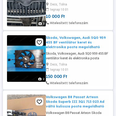
Decs, Tolna
tegnap 10:01
10 000 Ft
Hitelesített telefonszám
3
Skoda, Volkswagen, Audi 5Q0 959
455 BF ventilátor keret és
elektronika posta megoldható
Skoda, Volkswagen, Audi 5Q0 959 455 BF
ventilátor keret és elektronika posta
megoldható
Decs, Tolna
tegnap 10:01
150 000 Ft
2
Hitelesített telefonszám
Volkswagen B8 Passat Arteon
Skoda Superb III 3Q1 713 023 Ad
váltó kulissza posta megoldható
Volkswagen B8 Passat Arteon Skoda