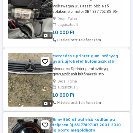
Volkswagen B5 Passat jobb első
ablakemelő motor 3B4 837 752 BS 96-
2005 posta megoldható
Decs, Tolna
augusztus 5
10 000 Ft
1
Hitelesített telefonszám
Mercedes Sprinter gumi szőnyeg
gyári,ajtóbetét hűtőmaszk stb
Mercedes Sprinter gumi szőnyeg
gyári,ajtóbetét hűtőmaszk stb
Decs, Tolna
augusztus 5
10 000 Ft
Hitelesített telefonszám
9
Bmw E60 61 bal első ködlámpa
teljesen új 63177897187 2001-2010
ig posta megoldható