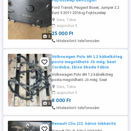
Fojtószelep Bevizsgált
Ford Transit, Peugeot Boxer, Jumper 2.2
Euró 5 2011-2016-ig Fojtószelep
Bevizsgált Kevés kilométerrel kizárólag
Decs, Tolna
telefonon érdeklődjön bk2q-9E926-ac
augusztus 5
25 000 Ft
2
Hitelesített telefonszám
Volkswagen Polo 6N 1.2 kábelköteg
posta megoldható Jó még: Seat
Cordoba, Ibiza Skoda Fábia
Volkswagen Polo 6N 1.2 kábelköteg
posta megoldható Jó még: Seat
Cordoba, Ibiza Skoda Fábia
Decs, Tolna
augusztus 5
8 000 Ft
2
Hitelesített telefonszám
Renault Clio III. hátsó lökhárító
Renault Clio III. hátsó lökhárító