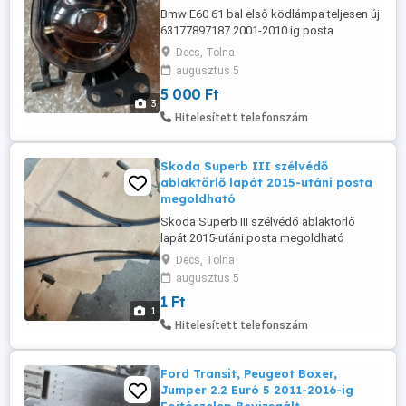
Bmw E60 61 bal első ködlámpa teljesen új
63177897187 2001-2010 ig posta
megoldható
Decs, Tolna
augusztus 5
5 000 Ft
3
Hitelesített telefonszám
Skoda Superb III szélvédő
ablaktörlő lapát 2015-utáni posta
megoldható
Skoda Superb III szélvédő ablaktörlő
lapát 2015-utáni posta megoldható
Decs, Tolna
augusztus 5
1 Ft
1
Hitelesített telefonszám
Ford Transit, Peugeot Boxer,
Jumper 2.2 Euró 5 2011-2016-ig