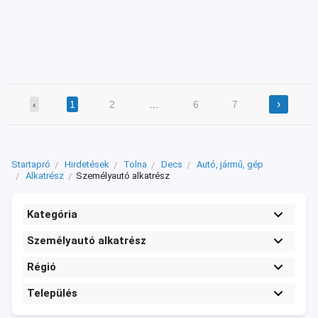
›
‹
1
2
…
6
7
Startapró
Hirdetések
Tolna
Decs
Autó, jármű, gép
Alkatrész
Személyautó alkatrész
Kategória
Személyautó alkatrész
Régió
Település