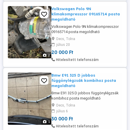
Volkswagen Polo 9N
klímakompresszor 09165714 posta
megoldható
Volkswagen Polo 9N klímakompresszor
09165714 posta megoldható
Decs, Tolna
július 20
20 000 Ft
2
Hitelesített telefonszám
Bmw E91 325 D jobbos
függönylégzsák kombihoz posta
megoldható
Bmw E91 325 D jobbos függönylégzsák
kombihoz posta megoldható
Decs, Tolna
július 6
30 000 Ft
1
Hitelesített telefonszám