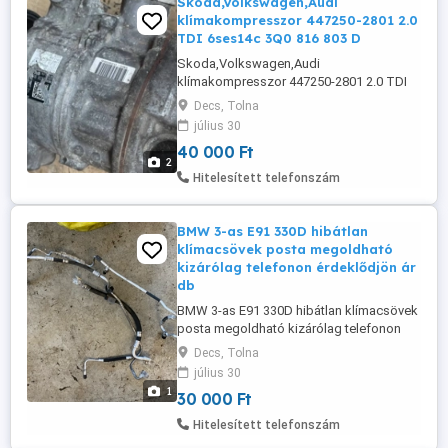
Skoda,Volkswagen,Audi
klímakompresszor 447250-2801 2.0
TDI 6ses14c 3Q0 816 803 D
Skoda,Volkswagen,Audi
klímakompresszor 447250-2801 2.0 TDI
6ses14c 3Q0 816 803 D beszerelési
Decs, Tolna
garancia posta megoldható
július 30
40 000 Ft
2
Hitelesített telefonszám
BMW 3-as E91 330D hibátlan
klímacsövek posta megoldható
kizárólag telefonon érdeklődjön ár
db
BMW 3-as E91 330D hibátlan klímacsövek
posta megoldható kizárólag telefonon
érdeklődjön ár db
Decs, Tolna
július 30
1
30 000 Ft
Hitelesített telefonszám