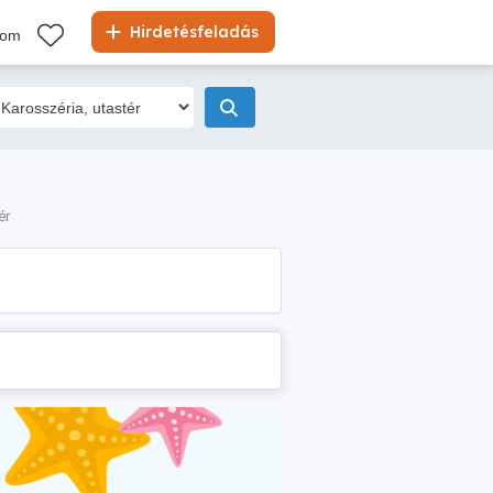
Hirdetésfeladás
kom
ér