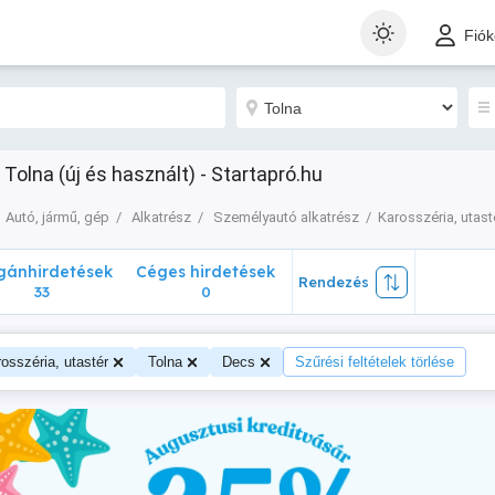
nhirdetések
Céges hirdetések
Rendezés
Fió
33
0
Tolna (új és használt) - Startapró.hu
Autó, jármű, gép
Alkatrész
Személyautó alkatrész
Karosszéria, utast
ánhirdetések
Céges hirdetések
Rendezés
33
0
osszéria, utastér
Tolna
Decs
Szűrési feltételek törlése