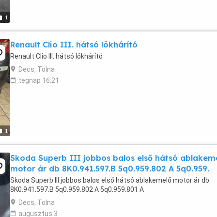
1
Renault Clio III. hátsó lökhárító
Renault Clio III. hátsó lökhárító
Decs, Tolna
tegnap 16:21
1
Skoda Superb III jobbos balos első hátsó ablakem
motor ár db 8K0.941.597.B 5q0.959.802 A 5q0.959.
Skoda Superb III jobbos balos első hátsó ablakemelő motor ár db
8K0.941.597.B 5q0.959.802 A 5q0.959.801 A
Decs, Tolna
augusztus 3