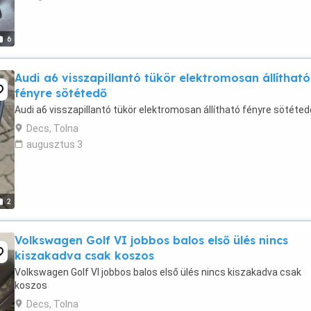
6
Audi a6 visszapillantó tükör elektromosan állítható
fényre sötétedő
Audi a6 visszapillantó tükör elektromosan állítható fényre sötéted
Decs, Tolna
augusztus 3
2
Volkswagen Golf VI jobbos balos első ülés nincs
kiszakadva csak koszos
Volkswagen Golf VI jobbos balos első ülés nincs kiszakadva csak
koszos
Decs, Tolna