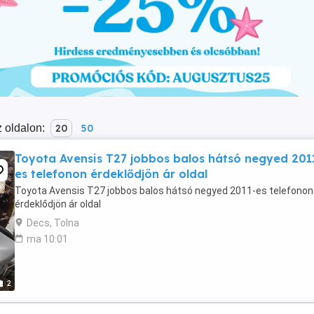
 oldalon:
20
50
Toyota Avensis T27 jobbos balos hátsó negyed 201
es telefonon érdeklődjön ár oldal
Toyota Avensis T27 jobbos balos hátsó negyed 2011-es telefonon
érdeklődjön ár oldal
Decs, Tolna
ma 10:01
2