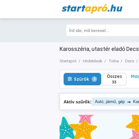
start
apró
.hu
Összes
Magá
Szűrők
3
33
Karosszéria, utastér eladó Decs 
Startapró
Hirdetések
Tolna
Decs
Összes
Mag
Szűrők
3
33
→
Aktív szűrők:
Autó, jármű, gép
Kar