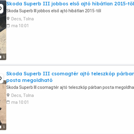
Skoda Superb III jobbos első ajtó hibátlan 2015-től
Skoda Superb III jobbos első ajtó hibátlan 2015-től
Decs, Tolna
ma 10:01
1
Skoda Superb III csomagtér ajtó teleszkóp párba
posta megoldható
Skoda Superb III csomagtér ajtó teleszkóp párban posta megoldh
Decs, Tolna
ma 10:01
1