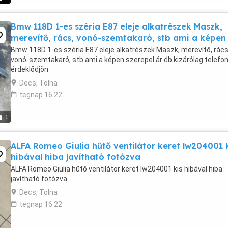
Bmw 118D 1-es széria E87 eleje alkatrészek Maszk,
merevítő, rács, vonó-szemtakaró, stb ami a képen
Bmw 118D 1-es széria E87 eleje alkatrészek Maszk, merevítő, rács
vonó-szemtakaró, stb ami a képen szerepel ár db kizárólag telefo
érdeklődjön
Decs, Tolna
tegnap 16:22
1
ALFA Romeo Giulia hűtő ventilátor keret lw204001 
hibával hiba javítható fotózva
ALFA Romeo Giulia hűtő ventilátor keret lw204001 kis hibával hiba
javítható fotózva
Decs, Tolna
tegnap 16:22