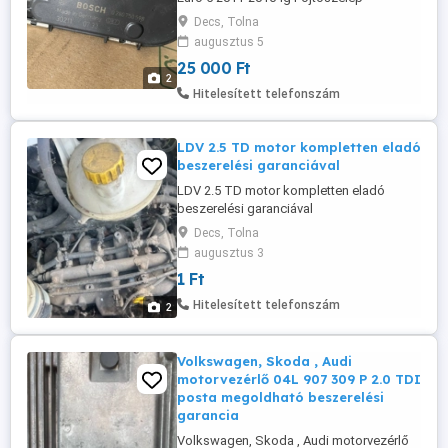
Bevizsgált Kevés kilométerrel kizárólag
Decs, Tolna
telefonon érdeklődjön bk2q-9E926-ac
augusztus 5
25 000 Ft
2
Hitelesített telefonszám
LDV 2.5 TD motor kompletten eladó
beszerelési garanciával
LDV 2.5 TD motor kompletten eladó
beszerelési garanciával
Decs, Tolna
augusztus 3
1 Ft
Hitelesített telefonszám
2
Volkswagen, Skoda , Audi
motorvezérlő 04L 907 309 P 2.0 TDI
posta megoldható beszerelési
garancia
Volkswagen, Skoda , Audi motorvezérlő