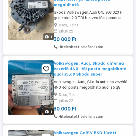
megoldható
Skoda,Volkswagen,Audi 04L 903 023 H
generátor 2.0 TDI beszerelési garancia
posta megoldható
Decs, Tolna
július 22
1
30 000 Ft
Hitelesített telefonszám
Volkswagen, Audi, Skoda antenna
vezérlő 4N0 -től posta megoldható
audi s5,q8 Skoda super
Volkswagen, Audi, Skoda antenna vezérlő
4N0 -től posta megoldható audi s5,q8
Skoda superb III Passat b8 stb
Decs, Tolna
július 22
30 000 Ft
1
Hitelesített telefonszám
Volkswagen Golf V BKD fűzött