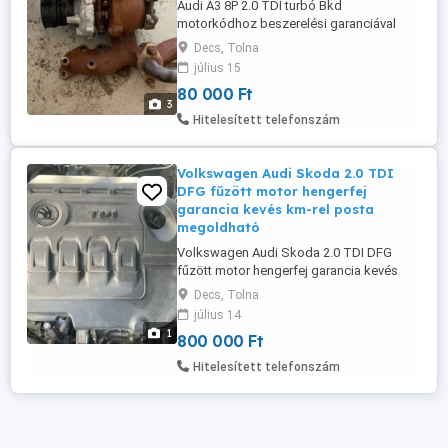
Audi A3 8P 2.0 TDI turbó Bkd
motorkódhoz beszerelési garanciával
03G253019
Decs, Tolna
július 15
80 000 Ft
3
Hitelesített telefonszám
Volkswagen Audi Skoda 2.0 TDI
DFG fűzött motor hengerfej
garancia kevés km-rel posta
megoldható
Volkswagen Audi Skoda 2.0 TDI DFG
fűzött motor hengerfej garancia kevés
km-rel posta megoldható
Decs, Tolna
július 14
1
800 000 Ft
Hitelesített telefonszám