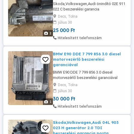
Skoda,Volkswagen,Audi önindító 02E 911
022 C beszerelési garancia
superb,golf,passat 2015-től
Decs, Tolna
július 30
25 000 Ft
2
Hitelesített telefonszám
BMW E90 DDE 7 799 856 3.0 diesel
motorvezérlő beszerelési
garanciával
BMW E90 DDE 7 799 856 3.0 diesel
motorvezérlő beszerelési garanciával
Decs, Tolna
július 30
30 000 Ft
1
Hitelesített telefonszám
Skoda,Volkswagen,Audi 04L 903
023 H generátor 2.0 TDI
beszerelési garancia posta