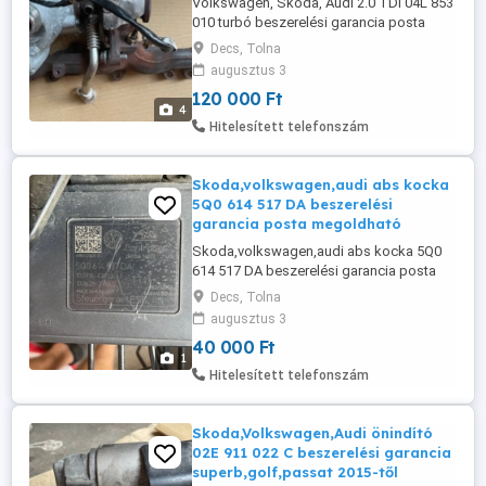
Volkswagen, Skoda, Audi 2.0 TDI 04L 853
010 turbó beszerelési garancia posta
megoldható
Decs, Tolna
augusztus 3
120 000 Ft
4
Hitelesített telefonszám
Skoda,volkswagen,audi abs kocka
5Q0 614 517 DA beszerelési
garancia posta megoldható
Skoda,volkswagen,audi abs kocka 5Q0
614 517 DA beszerelési garancia posta
megoldható
Decs, Tolna
augusztus 3
40 000 Ft
1
Hitelesített telefonszám
Skoda,Volkswagen,Audi önindító
02E 911 022 C beszerelési garancia
superb,golf,passat 2015-től