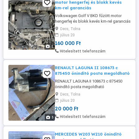
motor hengerfej és blokk kevés
km-rel garanciás
Volkswagen Golf V BKD fűzött motor
hengerfej és blokk kevés km-rel garanciás
beszerelési garancia posta megoldható
Decs, Tolna
július 20
160 000 Ft
1
Hitelesített telefonszám
RENAULT LAGUNA II 108673 c
875450 önindító posta megoldható
RENAULT LAGUNA II 108673 c 875450
önindító posta megoldható
Decs, Tolna
július 20
20 000 Ft
Hitelesített telefonszám
3
MERCEDES W203 W210 önindító