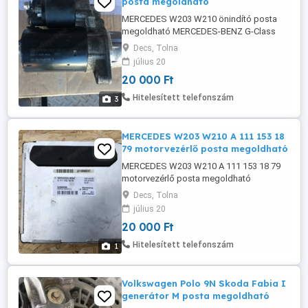
posta megoldható
MERCEDES W203 W210 önindító posta
megoldható MERCEDES-BENZ G-Class
Off-Road (W463) (Year of Construction
Decs, Tolna
09.1989 - ...) MERCEDES-BENZ C-Class
július 20
Saloon (W203) (Year of Construction 05.2
20 000 Ft
) MERCEDES-BENZ C-Class Coupe
(CL203) (Year of Construction )
Hitelesített telefonszám
3
MERCEDES-BENZ C-Class T-modell
(S203) (Year of Construction ...
MERCEDES W203 W210 A 111 153 18
79 motorvezérlő posta megoldható
MERCEDES W203 W210 A 111 153 18 79
motorvezérlő posta megoldható
Decs, Tolna
július 20
20 000 Ft
Hitelesített telefonszám
1
Volkswagen Polo 9N Skoda Fabia I
generátor M posta megoldható