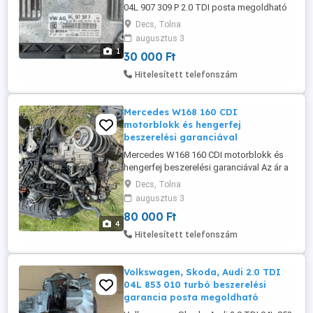
04L 907 309 P 2.0 TDI posta megoldható
beszerelési garancia
Decs, Tolna
augusztus 3
1
30 000 Ft
Hitelesített telefonszám
Mercedes W168 160 CDI
motorblokk és hengerfej
beszerelési garanciával
Mercedes W168 160 CDI motorblokk és
hengerfej beszerelési garanciával Az ár a
Blokk és hengerfej köcölékek külön
Decs, Tolna
vannak!!! postázom ha kell kizárólag
augusztus 3
telefonon érdeklődjön
80 000 Ft
4
Hitelesített telefonszám
Volkswagen, Skoda, Audi 2.0 TDI
04L 853 010 turbó beszerelési
garancia posta megoldható