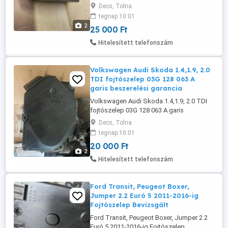
kizárólag telefonon érdeklődjön
Decs, Tolna
tegnap 10:01
2
25 000 Ft
Hitelesített telefonszám
Volkswagen Audi Skoda 1.4,1.9, 2.0
TDI fojtószelep 03G 128 063 A
garis beszerelési garancia
Volkswagen Audi Skoda 1.4,1.9, 2.0 TDI
fojtószelep 03G 128 063 A garis
beszerelési garancia posta megoldható
Decs, Tolna
típus: AUDI AUDI A3 Hatchback (8P1)
tegnap 10:01
(Year of Construction 05.2 ) AUDI A3
20 000 Ft
Sportback (8PA) (Year of Construction
2
09.2 ) AUDI A3 Convertible (8P7) (Year of
Hitelesített telefonszám
Construction 04.2 ) SEAT SEAT Ibiza III ...
Ford Transit, Peugeot Boxer,
Jumper 2.2 Euró 5 2011-2016-ig
Fojtószelep Bevizsgált
Ford Transit, Peugeot Boxer, Jumper 2.2
Euró 5 2011-2016-ig Fojtószelep