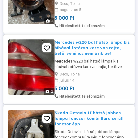
megoldható
Decs, Tolna
augusztus 5
5 000 Ft
3
Hitelesített telefonszám
Mercedes w220 bal hátsó lámpa kis
hibával fotózva karc van rajta,
betörve nincs nem ázik be!
Mercedes w220 bal hátsó lámpa kis
hibával fotózva karc van rajta, betörve
nincs nem ázik be! kizárólag telefonon
Decs, Tolna
érdeklődjön
július 14
5 000 Ft
2
Hitelesített telefonszám
Skoda Octavia II hátsó jobbos
lámpa foncsor kombi Búra sérült
foncsor épp
Skoda Octavia II hátsó jobbos lámpa
foncsor kombi Búra sérült foncsor épp