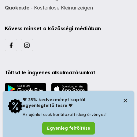
Quoka.de
- Kostenlose Kleinanzeigen
Kövess minket a közösségi médiában
Töltsd le ingyenes alkalmazásunkat
💖 25% kedvezményt kaptál
egyenlegfeltöltésre 💖
Az ajánlat csak korlátozott ideig érvényes!
© 2026 Startapró S.R.L. | Bulevardul Dacia nr 34, Oradea
Egyenleg feltöltése
410346, Romania | Tax ID: RO44483373 -
Ingyenes