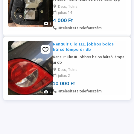
Decs, Tolna
július 14
4 000 Ft
2
Hitelesített telefonszám
Renault Clio III. jobbos balos
hátsó lámpa ár db
Renault Clio III. jobbos balos hátsó lámpa
ár db
Decs, Tolna
július 2
10 000 Ft
Hitelesített telefonszám
2