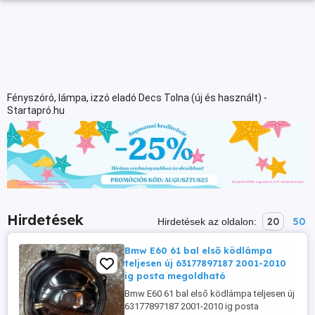
Fényszóró, lámpa, izzó eladó Decs Tolna (új és használt) -
Startapró.hu
Hirdetések
20
50
Hirdetések az oldalon:
Bmw E60 61 bal első ködlámpa
teljesen új 63177897187 2001-2010
ig posta megoldható
Bmw E60 61 bal első ködlámpa teljesen új
63177897187 2001-2010 ig posta