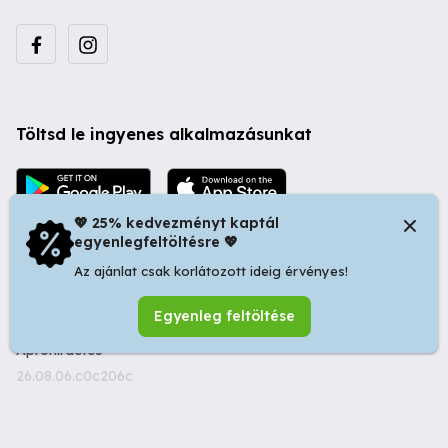
Töltsd le ingyenes alkalmazásunkat
💖 25% kedvezményt kaptál
egyenlegfeltöltésre 💖
Az ajánlat csak korlátozott ideig érvényes!
© 2026 Startapró S.R.L. | Bulevardul Dacia nr 34, Oradea
Egyenleg feltöltése
410346, Romania | Tax ID: RO44483373 -
Ingyenes
Apróhirdetés
26.08.06.c0c206c