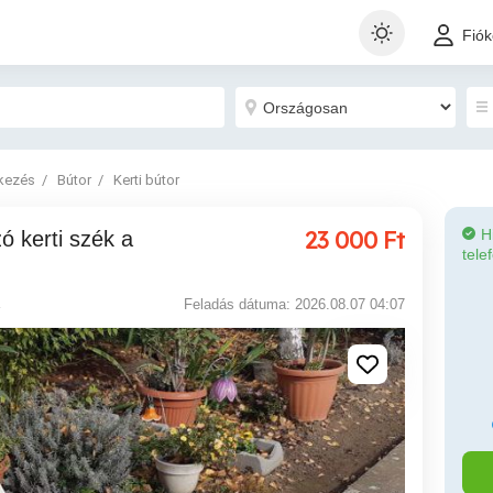
Fió
tkezés
Bútor
Kerti bútor
23 000
Ft
H
tele
Feladás dátuma: 2026.08.07 04:07