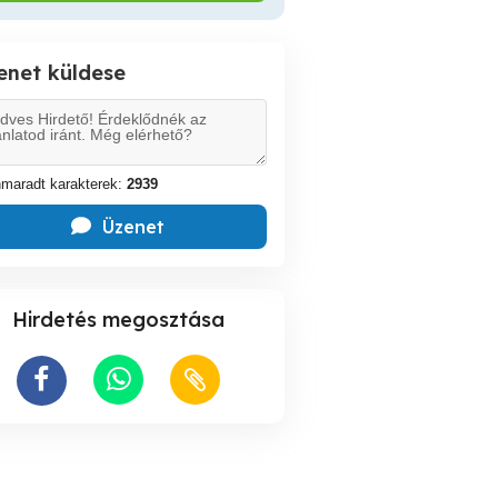
enet küldese
maradt karakterek:
2939
Üzenet
Hirdetés megosztása