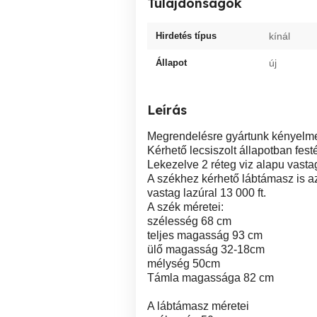
Tulajdonságok
Hirdetés típus
kínál
Állapot
új
Leírás
Megrendelésre gyártunk kényelme
Kérhető lecsiszolt állapotban fest
Lekezelve 2 réteg viz alapu vastag
A székhez kérhető lábtámasz is az 
vastag lazúral 13 000 ft.
A szék méretei:
szélesség 68 cm
teljes magasság 93 cm
ülő magasság 32-18cm
mélység 50cm
Támla magassága 82 cm
A lábtámasz méretei