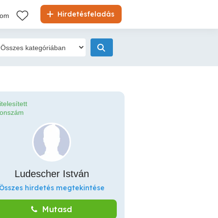
Hirdetésfeladás
kom
itelesített
fonszám
Ludescher István
Összes hirdetés megtekintése
Mutasd