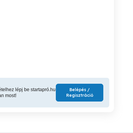
Masziv fa kerti garitúra
Kovácsolt vas láb kerti
,,Akciós" Kerti Fa Terasz
padokhoz
székek 
Vállaj
Vállaj
160,000 Ft
35,000 Ft
15
ételhez lépj be startapró.hu
Belépés /
Regisztráció
an most!