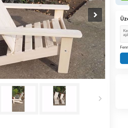
Üz
Fenn