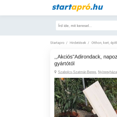
start
apró
.hu
Startapro
Hirdetések
Otthon, kert, épí
,,Akciós"Adirondack, napozó kerti szék a
gyártótól
Szabolcs-Szatmár-Bereg
,
Nyíregyháza