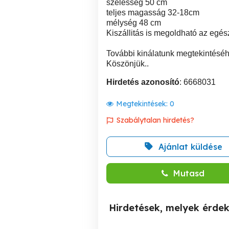
szélesség 50 cm
teljes magasság 32-18cm
mélység 48 cm
Kiszállitás is megoldható az egész
További kinálatunk megtekintéséh
Köszönjük..
Hirdetés azonosító
: 6668031
Megtekintések:
0
Szabálytalan hirdetés?
Ajánlat küldése
Mutasd
Hirdetések, melyek érde