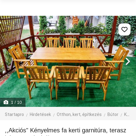
1
/ 10
Startapro
Hirdetések
Otthon, kert, építkezés
Bútor
Kerti bútor
,,Akciós" Kényelmes fa kerti garnitúra, terasz