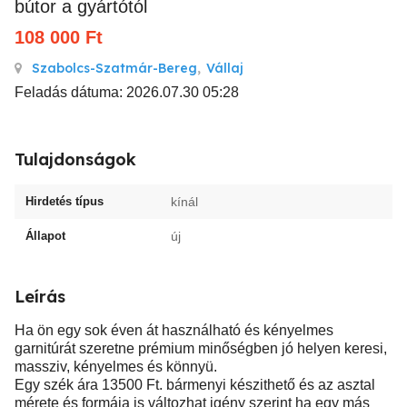
bútor a gyártótól
108 000
Ft
Szabolcs-Szatmár-Bereg
,
Vállaj
Feladás dátuma: 2026.07.30 05:28
Tulajdonságok
Hirdetés típus
kínál
Állapot
új
Leírás
Ha ön egy sok éven át használható és kényelmes
garnitúrát szeretne prémium minőségben jó helyen keresi,
massziv, kényelmes és könnyü.
Egy szék ára 13500 Ft. bármenyi készithető és az asztal
mérete és formája is változhat igény szerint ha egy más