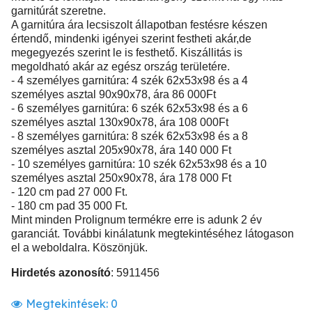
garnitúrát szeretne.
A garnitúra ára lecsiszolt állapotban festésre készen
értendő, mindenki igényei szerint festheti akár,de
megegyezés szerint le is festhető. Kiszállitás is
megoldható akár az egész ország területére.
- 4 személyes garnitúra: 4 szék 62x53x98 és a 4
személyes asztal 90x90x78, ára 86 000Ft
- 6 személyes garnitúra: 6 szék 62x53x98 és a 6
személyes asztal 130x90x78, ára 108 000Ft
- 8 személyes garnitúra: 8 szék 62x53x98 és a 8
személyes asztal 205x90x78, ára 140 000 Ft
- 10 személyes garnitúra: 10 szék 62x53x98 és a 10
személyes asztal 250x90x78, ára 178 000 Ft
- 120 cm pad 27 000 Ft.
- 180 cm pad 35 000 Ft.
Mint minden Prolignum termékre erre is adunk 2 év
garanciát. További kinálatunk megtekintéséhez látogason
el a weboldalra. Köszönjük.
Hirdetés azonosító
: 5911456
Megtekintések:
0