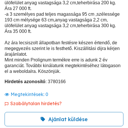
ülöfelület anyag vastagsága 3,2 cm,teherbirása 200 kg.
Ára 27 000 ft.
-a 3 személyes pad teljes magassága 95 cm ,szélessége
193 cm mélysége 63 cm,anyag vastagsága 2,2 cm,
ülöfelület anyag vastagsága 3,2 cm,teherbirása 300 kg.
Ára 35 000 ft.
Az ára lecsiszolt állapotban festésre készen értendő, de
megegyezés szerint le is festhető. Kiszállitási dijra kérjen
árajánlatot.
Mint minden Prolignum termékre erre is adunk 2 év
garanciát. További kinálatunk megtekintéséhez látogason
el a weboldalra. Köszönjük.
Hirdetés azonosító
: 3780166
Megtekintések:
0
Szabálytalan hirdetés?
Ajánlat küldése