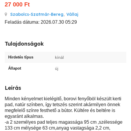
27 000
Ft
Szabolcs-Szatmár-Bereg
,
Vállaj
Feladás dátuma: 2026.07.30 05:29
Tulajdonságok
Hirdetés típus
kínál
Állapot
új
Leírás
Minden kényelmet kielégitő, borovi fenyőböl készült kerti
pad, natúr színben, így tetszés szerint akármilyen önnek
megfelelő színre festhető a bútor. Kültére és beltére is
egyaránt alkalmas.
-a 2 személyes pad teljes magassága 95 cm ,szélessége
133 cm mélysége 63 cm,anyag vastagsága 2,2 cm,