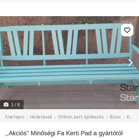
1
/ 8
Startapro
Hirdetések
Otthon, kert, építkezés
Bútor
Kerti bútor
,,Akciós" Minőségi Fa Kerti Pad a gyártótól