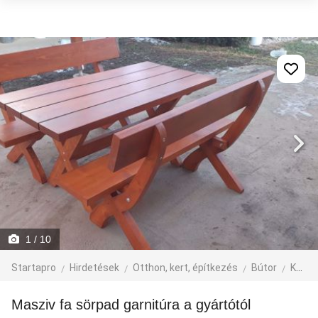
1
/ 10
Startapro
Hirdetések
Otthon, kert, építkezés
Bútor
Kerti bútor
Masziv fa sörpad garnitúra a gyártótól