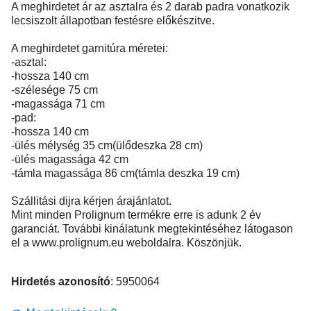
A meghirdetet ár az asztalra és 2 darab padra vonatkozik
lecsiszolt állapotban festésre előkészitve.
A meghirdetet garnitúra méretei:
-asztal:
-hossza 140 cm
-szélesége 75 cm
-magassága 71 cm
-pad:
-hossza 140 cm
-ülés mélység 35 cm(ülődeszka 28 cm)
-ülés magassága 42 cm
-támla magassága 86 cm(támla deszka 19 cm)
Szállitási dijra kérjen árajánlatot.
Mint minden Prolignum termékre erre is adunk 2 év
garanciát. További kinálatunk megtekintéséhez látogason
el a www.prolignum.eu weboldalra. Köszönjük.
Hirdetés azonosító
: 5950064