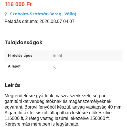
116 000
Ft
Szabolcs-Szatmár-Bereg
,
Vállaj
Feladás dátuma: 2026.08.07 04:07
Tulajdonságok
Hirdetés típus
kínál
Állapot
új
Leírás
Megrendelésre gyártunk masziv szerkezetü sörpad
garnitúrákat vendéglátóknak és magánszemélyeknek
egyaránt. Borovi fenyőből készül, anyag vastagság 40 mm.
A garnitúrák lecsiszolt állapotban festésre előkészitve
116000 ft, 2 réteg vastag lazúral lekezelve 150000 ft.
Kérésre más méretben is legyártható.