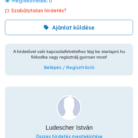
Megtekintések:
0
Szabálytalan hirdetés?
Ajánlat küldése
A hirdetővel való kapcsolatfelvételhez lépj be startapró.hu
fiókodba vagy regisztrálj gyorsan most!
Belépés / Regisztráció
Ludescher István
Összes hirdetés megtekintése