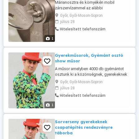
Márianosztra és környékén mobil
zárszervízemmel az alábbi
szolgáltatásokkal állok az Önök
Győr, Győr-Moson-Sopron
rendelkezésére: Márianosztra zárcsere,
július 28
Márianosztra zárszerelés, lakatos, 062095
Hitelesített telefonszám
telefonos ügyfélszolgálat, hétvégén is!!!
30-60 percen belül a helyszínen vagyunk,
1
és az Ön zárszerkezetét megjavítjuk, vagy
cseréljük ...
Gyerekműsorok, Gyémánt osztó
show műsor
A műsor amelyben 4000 db gyémántot
osztunk ki a közönségnek, gyerekeknek
és felnőtteknek. A menüponton belül a
Győr, Győr-Moson-Sopron
második műsor
július 28
Hitelesített telefonszám
1
Sorverseny gyerekeknek
csapatépítés rendezvényre
táborba