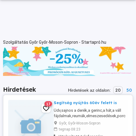
Szolgáltatás Győr Győr-Moson-Sopron - Startapró.hu
Hirdetések
20
50
Hirdetések az oldalon:
Segítség nyújtás 60év felett is
17
Üdv,sajnos a derék,a gerinc,a hát,a váll
fájdalmak,reumák,elmeszesedések,porc
problémak mind a lábakban,
Győr, Győr-Moson-Sopron
karokban,kezekben előfordulnak és akár
tegnap 08:23
ott is maradnak.Porszívozni akkor is