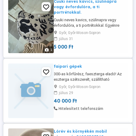
Cuuki neves kavics, szülinapra
vagy évfordulóra, a ti
portrétokkal.
Cuuki neves kavics, szülinapra vagy
évfordulóra, a ti portrétokkal. Egyénre
szabható.
Győr, Győr-Moson-Sopron
július 31
5 000 Ft
1
faipari gépek
300-as kőrfűrész, faeszterga eladó! Az
eszterga szétszerelt, szállítható
állapotban, motorral, sok tartozékkal
Győr, Győr-Moson-Sopron
eladó!
július 29
40 000 Ft
Hitelesített telefonszám
Lórév és környékén mobil