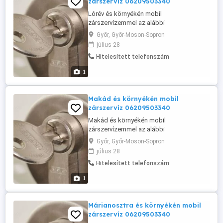
zárszervíz 06209503340
Lórév és környékén mobil
zárszervízemmel az alábbi
szolgáltatásokkal állok az Önök
Győr, Győr-Moson-Sopron
rendelkezésére: Lórév zárcsere, Lórév
július 28
zárszerelés, lakatos, 062095 telefonos
Hitelesített telefonszám
ügyfélszolgálat, hétvégén is!!! 30-60
percen belül a helyszínen vagyunk, és az
1
Ön zárszerkezetét megjavítjuk, vagy
cseréljük igénye szerint. Lórév ...
Makád és környékén mobil
zárszervíz 06209503340
Makád és környékén mobil
zárszervízemmel az alábbi
szolgáltatásokkal állok az Önök
Győr, Győr-Moson-Sopron
rendelkezésére: Makád zárcsere, Makád
július 28
zárszerelés, lakatos, 062095 telefonos
Hitelesített telefonszám
ügyfélszolgálat, hétvégén is!!! 30-60
percen belül a helyszínen vagyunk, és az
1
Ön zárszerkezetét megjavítjuk, vagy
cseréljük igénye szerint. Makád ...
Márianosztra és környékén mobil
zárszervíz 06209503340