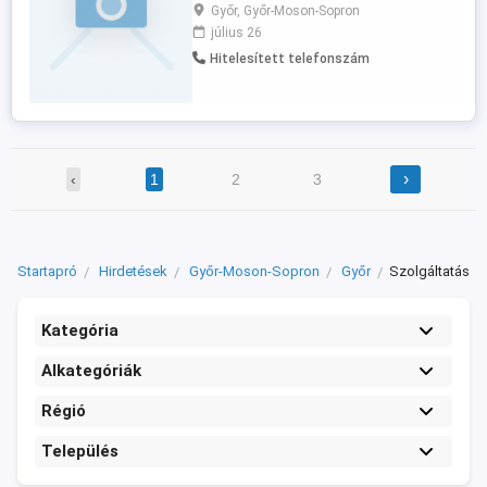
esetleg napok óta nem tudsz aludni mert
Győr, Győr-Moson-Sopron
kínoz a nyak és válfajdalom. Akkor itt az
július 26
idő hogy elgyere egy relaxáló
Hitelesített telefonszám
masszázsra. Arak 30perc 4500 60p 6500
További információkért keress üzenetben
›
‹
1
2
3
Startapró
Hirdetések
Győr-Moson-Sopron
Győr
Szolgáltatás
Kategória
Alkategóriák
Régió
Település