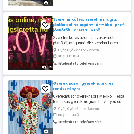
szakmai tapasztalat -Ingyenes helyszíni
1
felmérés ...
Szerelmi kötés, szerelmi mágia,
4
jóslás online cigánykártyából profi
jósnőtől! Loretta Jósnő
Szerelmi kötés azonnal szakavatott
jósnőtől, mágusnőtől! Szerelmi kötés ,
szerelmi mágia online! Szerelmi mágia
Győr, Győr-Moson-Sopron
oldása, szerelmi kötés levétele
augusztus 4
formájában. Szerelmi oldás online. Ex
Hitelesített telefonszám
visszaszerzése mágia gyorsan ! A
16
szerelmi kötés otthon is lehetséges az
általam küldött útmutatások alapján!
Cigány szerelmi ...
Gyerekműsor gyereknapra és
rendezvényre
Gyerekműsor gyereknapra Mexikói Fiesta
tematikus gyerekprogram Látványos és
interaktív Mexikói Fiesta gyerekműsor
Győr, Győr-Moson-Sopron
rendelhető gyereknapokra, majálisokra,
augusztus 3
falunapokra, városi rendezvényekre,
Hitelesített telefonszám
fesztiválokra és céges családi napokra. A
program során a gyerekek egy igazi
1
mexikói fiesta hangulatú kalandban ...