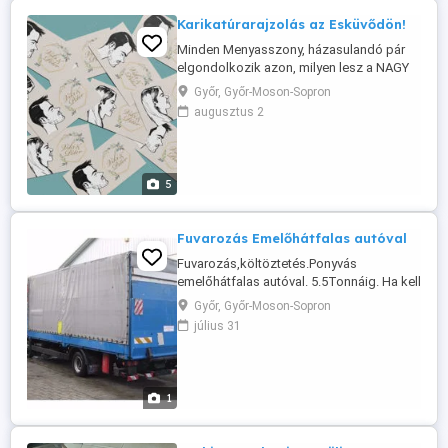
Karikatúrarajzolás az Esküvődön!
Minden Menyasszony, házasulandó pár
elgondolkozik azon, milyen lesz a NAGY
NAP, milyel szolgáltatók, milyen attrakciók
Győr, Győr-Moson-Sopron
emelhetnék még jobban e csodás napjuk
augusztus 2
fényét. Amennyiben tényleg egyedi és
felejthetetlen ajándékot szeretnétek adni
a násznépnek, ami 100% személyre
szabott és utánozhatatlan, ...
5
Fuvarozás Emelőhátfalas autóval
Fuvarozás,költöztetés.Ponyvás
emelőhátfalas autóval. 5.5Tonnáig. Ha kell
rakodókkal Győri vagyok.
Győr, Győr-Moson-Sopron
július 31
1