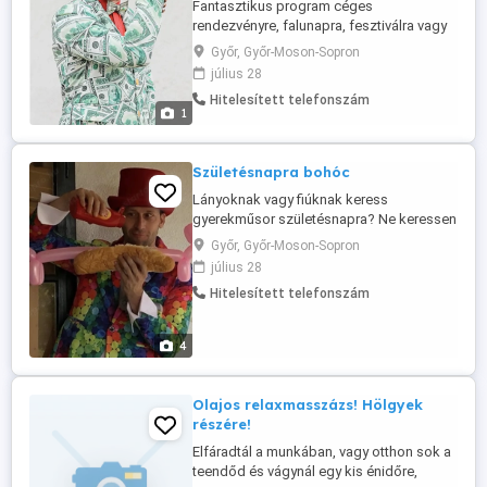
Fantasztikus program céges
rendezvényre, falunapra, fesztiválra vagy
táborba
Győr, Győr-Moson-Sopron
július 28
Hitelesített telefonszám
1
Születésnapra bohóc
Lányoknak vagy fiúknak keress
gyerekműsor születésnapra? Ne keressen
tovább ! Lányos születésnapra:
Győr, Győr-Moson-Sopron
Szerencse Patrik műsor - gyémántesővel
július 28
Varázs cirkusz interaktív bűvészműsor -
Hitelesített telefonszám
Fiús születésnapra: - beöltözött animátor:
Pókember, Superman stb. - Dollár Papa
bűvészműsor pénzesővel
4
Olajos relaxmasszázs! Hölgyek
részére!
Elfáradtál a munkában, vagy otthon sok a
teendőd és vágynál egy kis énidőre,