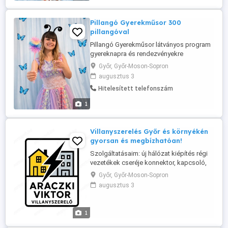
Pillangó Gyerekműsor 300
pillangóval
Pillangó Gyerekműsor látványos program
gyereknapra és rendezvényekre
Különleges és látványos Pillangókirálynő
Győr, Győr-Moson-Sopron
gyerekműsor rendelhető gyereknapokra,
augusztus 3
majálisokra, falunapokra, fesztiválokra és
Hitelesített telefonszám
céges családi napokra. A műsor során a
gyerekek játékos feladatokon keresztül
1
követhetik végig a pillangók csodálatos ...
Villanyszerelés Győr és környékén
gyorsan és megbízhatóan!
Szolgáltatásaim: új hálózat kiépítés régi
vezetékek cseréje konnektor, kapcsoló,
lámpa bekötés Villamos berendezések
Győr, Győr-Moson-Sopron
bekötése Elektromos kapu felszerelés
augusztus 3
hibakeresés, javítás Szakszerű, pontos
munka Gyors kiszállás Előre egyeztetett,
korrekt árak Telefonszám: 06204003215
1
Győr és ...