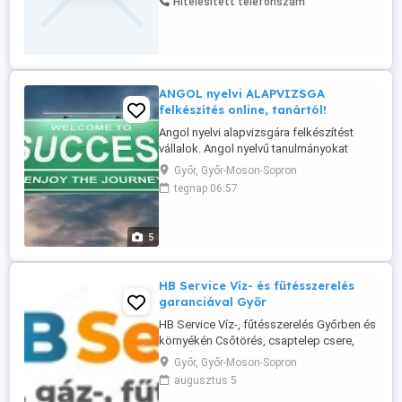
Hitelesített telefonszám
kellene vagy felmosni vagy mosogatni és
kutya levitele+a bolt.Ilyenkor ha gondolja
1500.-/óra ennyiért Segítek ha nem találja
...
ANGOL nyelvi ALAPVIZSGA
felkészítés online, tanártól!
Angol nyelvi alapvizsgára felkészítést
vállalok. Angol nyelvű tanulmányokat
folytató egyetemistáknak, főiskolásoknak
Győr, Győr-Moson-Sopron
nyelvészeti, irodalmi, illetve civilizációs
tegnap 06:57
tárgyakból (ideértve szaknyelvi kurzusok,
képzések) vizsgafelkészítés,
korrepetálás, szinten tartás,
5
felzárkóztatás, továbbá nyelvi fejlesztés.
"A ...
HB Service Víz- és fűtésszerelés
garanciával Győr
HB Service Víz-, fűtésszerelés Győrben és
környékén Csőtörés, csaptelep csere,
WC-tartály javítás Duguláselhárítás,
Győr, Győr-Moson-Sopron
mosdó- és mosógép bekötés Radiátor,
augusztus 5
törölközőszárító, bojler, vízmelegítő