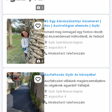
szerelés Gázkészülék és fűtés
karbantartás Rejtett szivárgások javítása,
1
hibaelhárítás Sürgősségi ...
#1 Egy kávészünetnyi önismeret |
Asc | Asztrológiai elemzés | Győr
Ismerd meg önmagad egy fontos részét:
az Aszcendensed működését, és fedezd
fel, hogyan reagálsz a mindennapok
Győr, Győr-Moson-Sopron
helyzeteire. Egy kávészünetnyi önismeret
augusztus 4
arról, hogyan mutatod meg magad a világ
Hitelesített telefonszám
felé. Aszcendens-elemzés Az
Aszcendens a születésed pillanatának
1
egyik kulcsa. Megmutatja, hogyan jelensz
meg ...
Aszfaltozás Győr és környéke!
Aszfaltozást vállalunk magánszemélyeknek
és cégeknek egyaránt! Vállaljuk:
Udvarok,bejárok,parkolók,utak,aszfaltozását
Győr, Győr-Moson-Sopron
Kátyúzás,javítás,marás
augusztus 4
Alapozás,hengerelés,javítás Kisebb és
Hitelesített telefonszám
nagyobb munkákat egyaránt -Gyors,
precíz,megbízható munka -Több éves