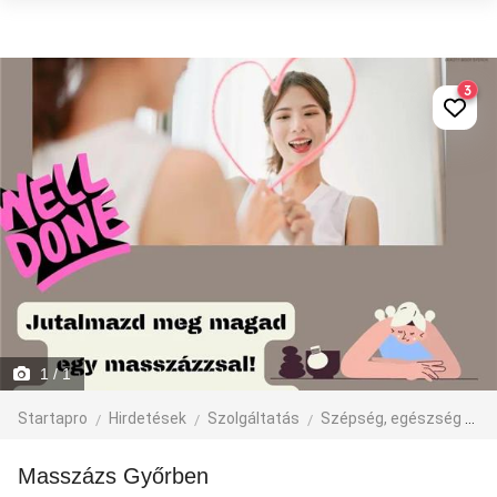
3
1
/ 1
Startapro
Hirdetések
Szolgáltatás
Szépség, egészség
M
Masszázs Győrben