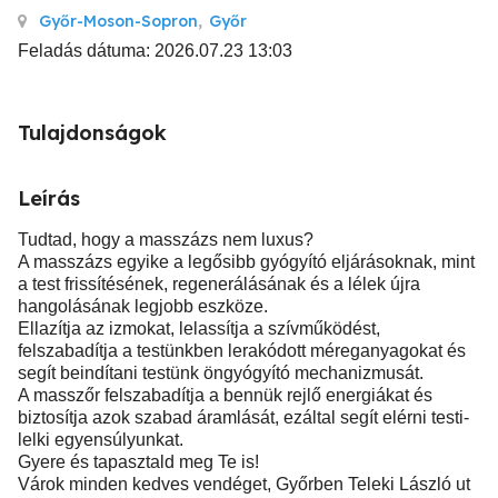
Győr-Moson-Sopron
,
Győr
Feladás dátuma: 2026.07.23 13:03
Tulajdonságok
Leírás
Tudtad, hogy a masszázs nem luxus?
A masszázs egyike a legősibb gyógyító eljárásoknak, mint
a test frissítésének, regenerálásának és a lélek újra
hangolásának legjobb eszköze.
Ellazítja az izmokat, lelassítja a szívműködést,
felszabadítja a testünkben lerakódott méreganyagokat és
segít beindítani testünk öngyógyító mechanizmusát.
A masszőr felszabadítja a bennük rejlő energiákat és
biztosítja azok szabad áramlását, ezáltal segít elérni testi-
lelki egyensúlyunkat.
Gyere és tapasztald meg Te is!
Várok minden kedves vendéget, Győrben Teleki László ut