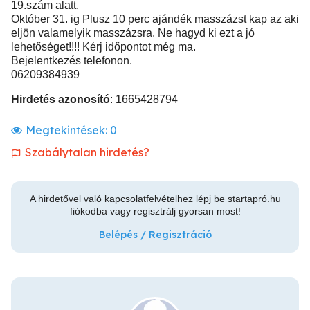
19.szám alatt.
Október 31. ig Plusz 10 perc ajándék masszázst kap az aki
eljön valamelyik masszázsra. Ne hagyd ki ezt a jó
lehetőséget!!!! Kérj időpontot még ma.
Bejelentkezés telefonon.
06209384939
Hirdetés azonosító
: 1665428794
Megtekintések:
0
Szabálytalan hirdetés?
A hirdetővel való kapcsolatfelvételhez lépj be startapró.hu
fiókodba vagy regisztrálj gyorsan most!
Belépés / Regisztráció