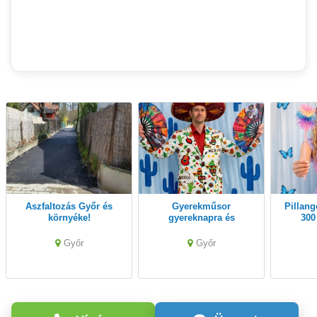
Aszfaltozás Győr és
Gyerekműsor
Pillangó Gyerekműsor
környéke!
gyereknapra és
300
rendezvényre
Győr
Győr