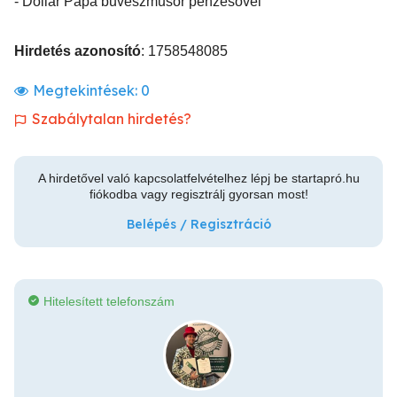
- Dollár Papa bűvészműsor pénzesővel
Hirdetés azonosító
: 1758548085
Megtekintések:
0
Szabálytalan hirdetés?
A hirdetővel való kapcsolatfelvételhez lépj be startapró.hu
fiókodba vagy regisztrálj gyorsan most!
Belépés / Regisztráció
Hitelesített telefonszám