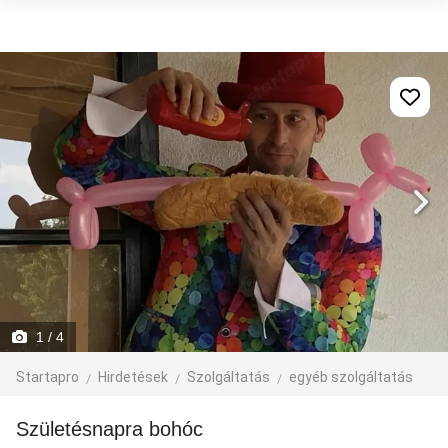
1
/ 4
Startapro
Hirdetések
Szolgáltatás
egyéb szolgáltatás
Születésnapra bohóc