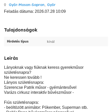
Győr-Moson-Sopron
,
Győr
Feladás dátuma: 2026.07.28 10:09
Tulajdonságok
Hirdetés típus
kínál
Leírás
Lányoknak vagy fiúknak keress gyerekműsor
születésnapra?
Ne keressen tovább !
Lányos születésnapra:
Szerencse Patrik műsor - gyémántesővel
Varázs cirkusz interaktív bűvészműsor -
Fiús születésnapra:
- beöltözött animátor: Pókember, Superman stb.