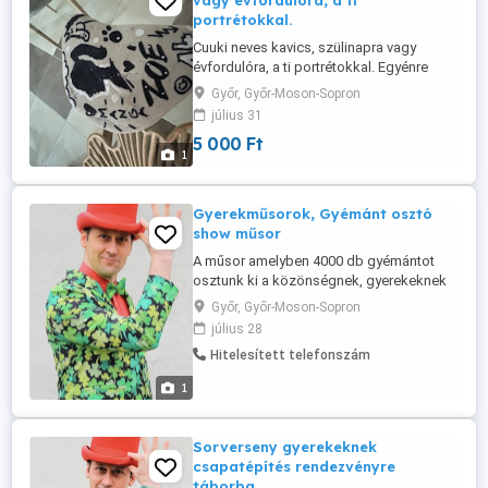
vagy évfordulóra, a ti
portrétokkal.
Cuuki neves kavics, szülinapra vagy
évfordulóra, a ti portrétokkal. Egyénre
szabható.
Győr, Győr-Moson-Sopron
július 31
5 000 Ft
1
Gyerekműsorok, Gyémánt osztó
show műsor
A műsor amelyben 4000 db gyémántot
osztunk ki a közönségnek, gyerekeknek
és felnőtteknek. A menüponton belül a
Győr, Győr-Moson-Sopron
második műsor
július 28
Hitelesített telefonszám
1
Sorverseny gyerekeknek
csapatépítés rendezvényre
táborba