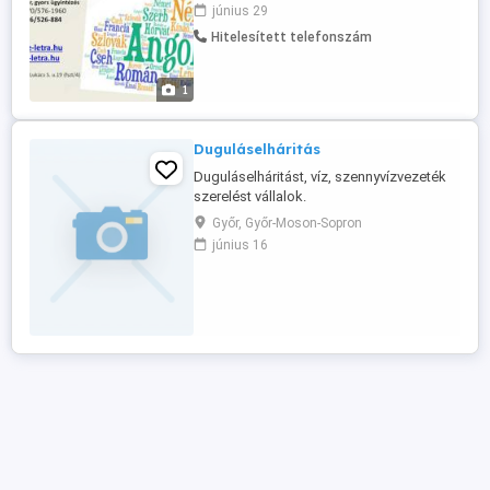
cseh, szlovák és szerb nyelveken.
június 29
Bizonyítványok, erkölcsi bizonyítványok.
Hitelesített telefonszám
Munkavállalási dokumentumok.
Szerződések. Jogi dokumentumok.
Hivatalos bizonyítványok. Cégkivonat.
1
Gépkönyvek, ...
Duguláselháritás
Duguláselháritást, víz, szennyvízvezeték
szerelést vállalok.
Győr, Győr-Moson-Sopron
június 16