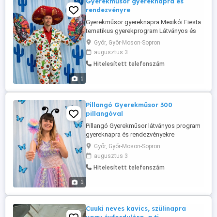
Gyerekműsor gyereknapra és
rendezvényre
Gyerekműsor gyereknapra Mexikói Fiesta
tematikus gyerekprogram Látványos és
interaktív Mexikói Fiesta gyerekműsor
Győr, Győr-Moson-Sopron
rendelhető gyereknapokra, majálisokra,
augusztus 3
falunapokra, városi rendezvényekre,
Hitelesített telefonszám
fesztiválokra és céges családi napokra. A
program során a gyerekek egy igazi
1
mexikói fiesta hangulatú kalandban ...
Pillangó Gyerekműsor 300
pillangóval
Pillangó Gyerekműsor látványos program
gyereknapra és rendezvényekre
Különleges és látványos Pillangókirálynő
Győr, Győr-Moson-Sopron
gyerekműsor rendelhető gyereknapokra,
augusztus 3
majálisokra, falunapokra, fesztiválokra és
Hitelesített telefonszám
céges családi napokra. A műsor során a
gyerekek játékos feladatokon keresztül
1
követhetik végig a pillangók csodálatos ...
Cuuki neves kavics, szülinapra