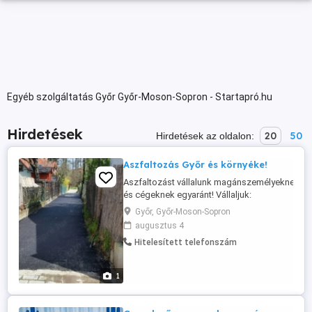
Egyéb szolgáltatás Győr Győr-Moson-Sopron - Startapró.hu
Hirdetések
20
50
Hirdetések az oldalon:
Aszfaltozás Győr és környéke!
Aszfaltozást vállalunk magánszemélyeknek
és cégeknek egyaránt! Vállaljuk:
Udvarok,bejárok,parkolók,utak,aszfaltozását
Győr, Győr-Moson-Sopron
Kátyúzás,javítás,marás
augusztus 4
Alapozás,hengerelés,javítás Kisebb és
Hitelesített telefonszám
nagyobb munkákat egyaránt -Gyors,
precíz,megbízható munka -Több éves
szakmai tapasztalat -Ingyenes helyszíni
1
felmérés ...