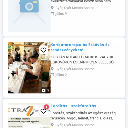
exkluzív tartalmakat készít néha nem
egyedül Ha unod a szokásos dolgokat, itt
Győr, Győr-Moson-Sopron
valami egészen mást találsz. Több kép,
július 9
videó és privát tartalom is elérhető
azoknak, akik kíváncsiak @lunaaofficial
Karikatúrarajzolás Esküvőn és
rendezvényeken!
KUSTÁN ROLAND GRAFIKUS VAGYOK.
ESKÜVŐKÖN ÉS BÁRMILYEN JELLEGŰ
RENDEZVÉNYEN VÁLLALOK FRENETIKUS
Győr, Győr-Moson-Sopron
HANGULATÚ ÉLŐ
július 2
PARTYKARIKATÚRÁZÁST. Digitálisan avgy
papír alapon (A 3 méret) készülhetnek a
rajzok. A digitális rajzolást nagy kivetítőn
5
figyelemmel kísérheti a násznép, vagy a
rendezvény összes vendége!!! Ez ...
Fordítás - szakfordítás
1
Fordítás, szakfordítás az egész ország
területén. Angol, német, francia, olasz,
spanyol, orosz, holland, lengyel, horvát,
Győr, Győr-Moson-Sopron