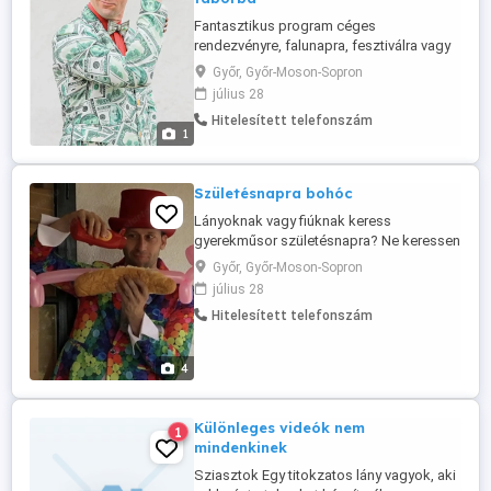
Fantasztikus program céges
rendezvényre, falunapra, fesztiválra vagy
táborba
Győr, Győr-Moson-Sopron
július 28
Hitelesített telefonszám
1
Születésnapra bohóc
Lányoknak vagy fiúknak keress
gyerekműsor születésnapra? Ne keressen
tovább ! Lányos születésnapra:
Győr, Győr-Moson-Sopron
Szerencse Patrik műsor - gyémántesővel
július 28
Varázs cirkusz interaktív bűvészműsor -
Hitelesített telefonszám
Fiús születésnapra: - beöltözött animátor:
Pókember, Superman stb. - Dollár Papa
bűvészműsor pénzesővel
4
Különleges videók nem
1
mindenkinek
Sziasztok Egy titokzatos lány vagyok, aki