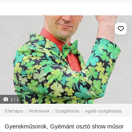
1
/ 1
Startapro
Hirdetések
Szolgáltatás
egyéb szolgáltatás
Gyerekműsorok, Gyémánt osztó show műsor