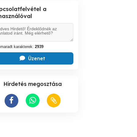
pcsolatfelvétel a
lhasználóval
maradt karakterek:
2939
Üzenet
Hirdetés megosztása