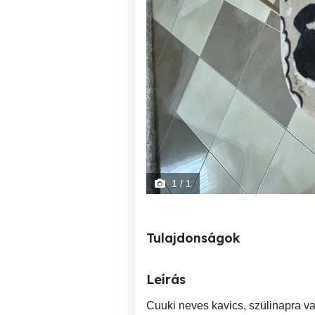
1
/ 1
Tulajdonságok
Leírás
Cuuki neves kavics, szülinapra vag