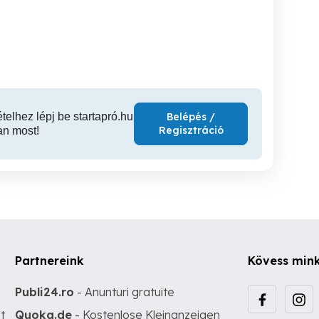
és rendezvényre
pillangóval
osztó 
Győr
Győr
ételhez lépj be startapró.hu
Belépés /
Regisztráció
an most!
Partnereink
Kövess min
Publi24.ro
- Anunturi gratuite
t
Quoka.de
- Kostenlose Kleinanzeigen