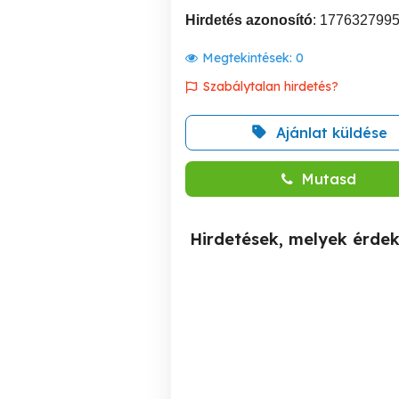
Hirdetés azonosító
: 177632799
Megtekintések:
0
Szabálytalan hirdetés?
Ajánlat küldése
Mutasd
Hirdetések, melyek érde
Aszfaltozás Győr és
Gyerekműsor gyereknapra