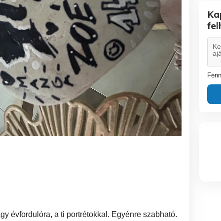
Ka
fe
Fenn
y évfordulóra, a ti portrétokkal. Egyénre szabható.