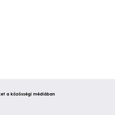
show műsor
csapatépítés rendezvényre
táborba
Győr
Győr
Győr
ket a közösségi médiában