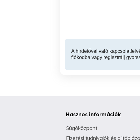
környéke!
Győr
A hirdetővel való kapcsolatfelv
fiókodba vagy regisztrálj gyors
Hasznos információk
Súgóközpont
Fizetési tudnivalók és díjtábláza