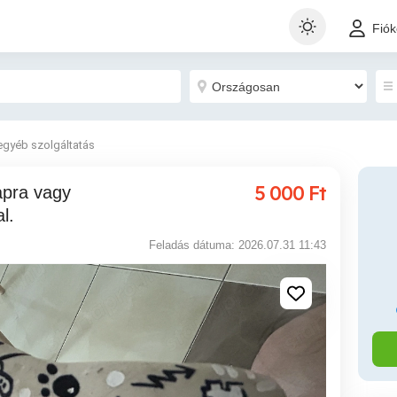
Fió
egyéb szolgáltatás
5 000
Ft
l.
Feladás dátuma: 2026.07.31 11:43