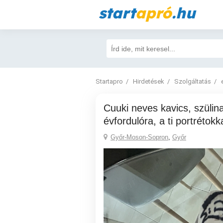
start
apró
.hu
Startapro
Hirdetések
Szolgáltatás
Cuuki neves kavics, szülinapra vagy
évfordulóra, a ti portrétokka
Győr-Moson-Sopron
,
Győr