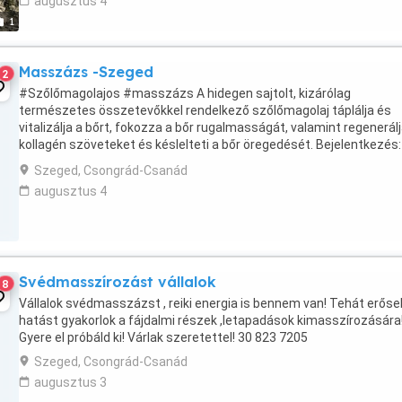
augusztus 4
1
Masszázs -Szeged
2
#Szőlőmagolajos #masszázs A hidegen sajtolt, kizárólag
természetes összetevőkkel rendelkező szőlőmagolaj táplálja és
vitalizálja a bőrt, fokozza a bőr rugalmasságát, valamint regenerálj
kollagén szöveteket és késlelteti a bőr öregedését. Bejelentkezés:
Andrea Soós Masszőz és metafizikai pszichoterapeuta ...
Szeged, Csongrád-Csanád
augusztus 4
Svédmasszírozást vállalok
8
Vállalok svédmasszázst , reiki energia is bennem van! Tehát erős
hatást gyakorlok a fájdalmi részek ,letapadások kimasszírozására
Gyere el próbáld ki! Várlak szeretettel! 30 823 7205
Szeged, Csongrád-Csanád
augusztus 3