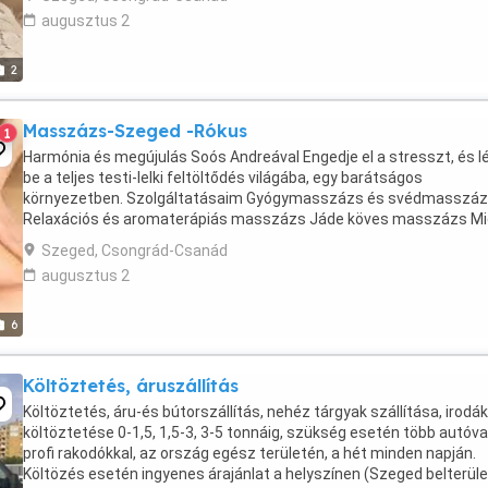
augusztus 2
2
Masszázs-Szeged -Rókus
1
Harmónia és megújulás Soós Andreával Engedje el a stresszt, és l
be a teljes testi-lelki feltöltődés világába, egy barátságos
környezetben. Szolgáltatásaim Gyógymasszázs és svédmasszá
Relaxációs és aromaterápiás masszázs Jáde köves masszázs Mi
válasszon engem? Pszichoterapeuta tudásommal ...
Szeged, Csongrád-Csanád
augusztus 2
6
Költöztetés, áruszállítás
Költöztetés, áru-és bútorszállítás, nehéz tárgyak szállítása, irodák
költöztetése 0-1,5, 1,5-3, 3-5 tonnáig, szükség esetén több autóval
profi rakodókkal, az ország egész területén, a hét minden napján.
Költözés esetén ingyenes árajánlat a helyszínen (Szeged belterül