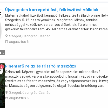
Újszegeden korrepetálást, felkészítést vállalok
Matematikából, fizikából, kémiából felkészítést vállalok online illet
Szegeden. 5-12. osztályosoknak. Magántanulóknak, tanulási
nehézséggel küzdőknek, versenyes diákoknak. Türelemmel,
gyakorlattal rendelkezem. 45 , 60 perces órákat tartok, külön kérés
90perces órákat is. Illetve gimnazistáknak, ...
Szeged, Csongrád-Csanád
augusztus 6
1
Pihentető relax és frissítő masszázs
2
Sziasztok! Képzett, gyakorlattal és tapasztalattal rendelkező
masszőr vagyok, várom a kikapcsolódni, frissülni vágyó vendégeke
Svéd relax és frissító masszázs, és vagy talpmasszázs is:) Hétvé
is. Masszázságyon dolgozom, és olajjal. Tusolási lehetőség van.
Ruhában dolgozom! Nincs kölcsönösség! Vetkőzni ...
Szeged, Csongrád-Csanád
augusztus 6