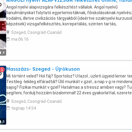
ANGOLl nyelvi ALAPVIZSGA felkészítés online, tanár
Angol nyelvi alapvizsgára felkészítést vállalok. Angol nyelvű
tanulmányokat folytató egyetemistáknak, főiskolásoknak nyelvész
irodalmi, illetve civilizációs tárgyakból (ideértve szaknyelvi kurzuso
képzések) vizsgafelkészítés, korrepetálás, szinten tartás,
felzárkóztatás, továbbá nyelvi fejlesztés. "A ...
Szeged, Csongrád-Csanád
ma 06:16
4
Masszázs- Szeged - Újrókuson
1
Mi történt veled? Hol fáj? Sportolsz? Utazol , üzleti ügyeid lemer t
Testileg -lekileg elfáradtál? Ülő munkát v gzel , a nap v g re minden
sajog? Fizikai munkát v gzel? Hatalmas a stressz amiben vagy? T
segíteni, fordulj hozzám bizalommal! 22 éves gyakorlattal, szerete
várlak ...
Szeged, Csongrád-Csanád
tegnap 14:54
5