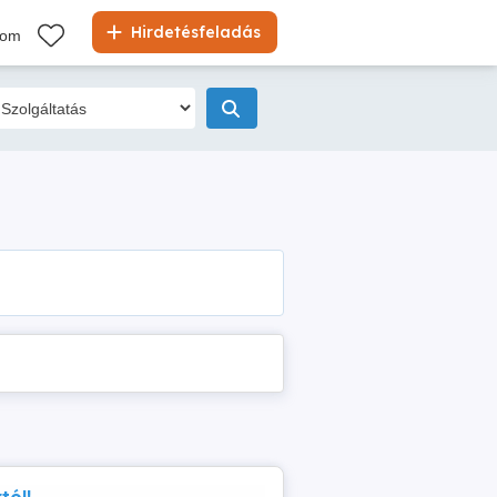
Hirdetésfeladás
kom