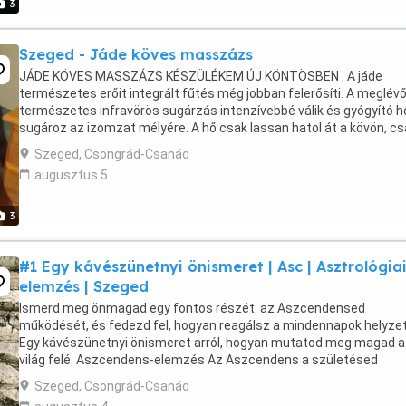
3
Szeged - Jáde köves masszázs
JÁDE KÖVES MASSZÁZS KÉSZÜLÉKEM ÚJ KÖNTÖSBEN . A jáde
természetes erőit integrált fűtés még jobban felerősíti. A meglévő
természetes infravörös sugárzás intenzívebbé válik és gyógyító h
sugároz az izomzat mélyére. A hő csak lassan hatol át a kövön, cs
pár perc után válik érezhetővé. A felfűtés ...
Szeged, Csongrád-Csanád
augusztus 5
3
#1 Egy kávészünetnyi önismeret | Asc | Asztrológia
elemzés | Szeged
Ismerd meg önmagad egy fontos részét: az Aszcendensed
működését, és fedezd fel, hogyan reagálsz a mindennapok helyzet
Egy kávészünetnyi önismeret arról, hogyan mutatod meg magad a
világ felé. Aszcendens-elemzés Az Aszcendens a születésed
pillanatának egyik kulcsa. Megmutatja, hogyan jelensz meg ...
Szeged, Csongrád-Csanád