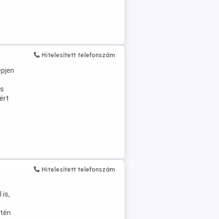
Hitelesített telefonszám
épjen
zs
ért
Hitelesített telefonszám
 is,
etén