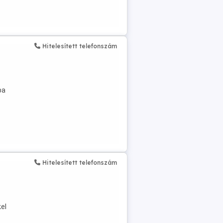
Hitelesített telefonszám
ba
Hitelesített telefonszám
el
..