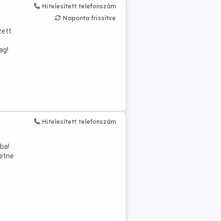
Hitelesített telefonszám
Naponta frissítve
zett
ag!
Hitelesített telefonszám
ba!
hetne