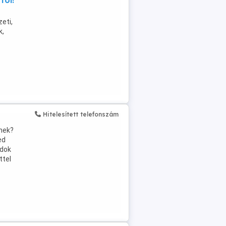
tól!
eti,
k,
Hitelesített telefonszám
enek?
ed
udok
ttel