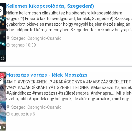
Kellemes kikapcsolódás, Szegeden!)
Nálam kellemesen ellazulhatsz ha pihenésre kikapcsolódásra
vágysz?!) Frissítő lazító,svedgyurast, kínálok, Szegeden!) Szakkép
gyakorlott okleveles masszor hölgy vagyok! bejelentkezés alapján
lehet időpontot kérni,amennyiben Szegeden tartozkodsz helyrajzil
Bejelentkezés: napközben, hétvégén megbeszélés ...
Szeged, Csongrád-Csanád
tegnap 10:39
15
Masszázs varázs - lélek Masszázs
1
#MIT #VEGYEK #NEKI...? #KARÁCSONYRA #MASSZÁZSBÉRLETET
VAGY #AJÁNDÉKKÁRTYÁT SZERETTEIDNEK! #Masszázs #ajándék
#Ajándékozz #masszázst #születésnapra, #névnapra... ! Mi is le
szebb, jobb #ajándék egy hölgynek, de akár egy úrnak is, mint egy
fárasztó nap után egy kellemes masszázs. Ez az ...
Szeged, Csongrád-Csanád
augusztus 6
6