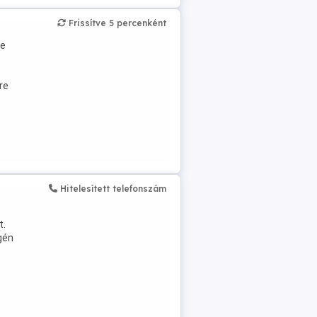
Frissítve 5 percenként
ve
re
Hitelesített telefonszám
t.
gén