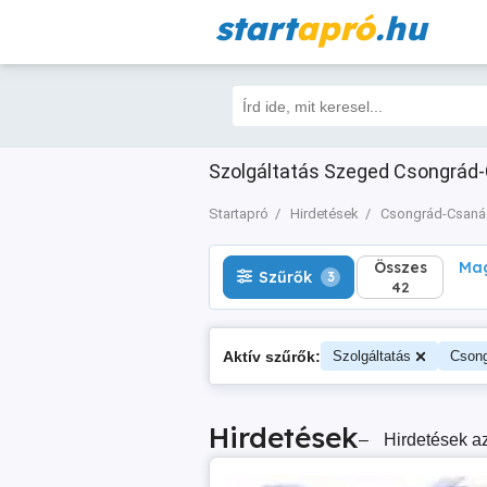
start
apró
.hu
Összes
Magá
Szűrők
3
42
Szolgáltatás Szeged Csongrád-
Startapró
Hirdetések
Csongrád-Csaná
Összes
Mag
Szűrők
3
42
Aktív szűrők:
Szolgáltatás
Cson
Hirdetések
–
Hirdetések az