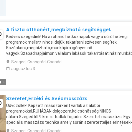
A tiszta otthonért,megbízható segítséggel.
Kedves szegediek! Ha a rohanó hétköznapok vagy a sűrű hétvégi
programok mellett nincs idejük takarítani,szívesen segítek.
Középkorú,megbízható,munkájára igényes nő
vagyok.Szabadnapjaimon vállalom lakások takarítását,házimunká
való besegítést rendszeres vagy alkalmi jelleggel,az aktuális
Szeged, Csongrád-Csanád
beosztásomhoz ...
augusztus 3
1
Szeretet,Érzéki és Svédmasszázs
Üdvözöllek! Képzett masszőrként várlak az alábbi
programokkal.RUHÁBAN dolgozom,kölcsönösség NINCS
nálam.Szegedtől 9 km-re tudlak fogadni. Szeretet masszázs: Egy
speciális masszázs tecnika amely során szeretetteljes érintésekk
segitek ellazulni,kikapcsolódni és harmonizálni testet,lelket. Érzéki .
Szeged, Csongrád-Csanád