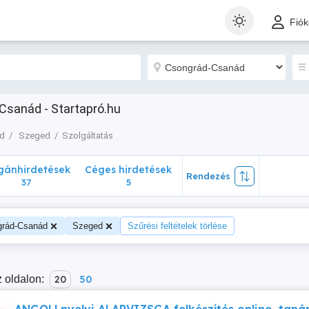
nhirdetések
Céges hirdetések
Rendezés
Fió
37
5
Csanád - Startapró.hu
d
Szeged
Szolgáltatás
ánhirdetések
Céges hirdetések
Rendezés
37
5
grád-Csanád
Szeged
Szűrési feltételek törlése
 oldalon:
20
50