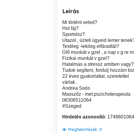
Leírás
Mi történt veled?
Hol fáj?
Sportolsz?
Utazol , üzleti ügyeid lemer tenek
Testileg -lekileg elfáradtál?
Ülő munkát v gzel , a nap v g re 
Fizikai munkát v gzel?
Hatalmas a stressz amiben vagy?
Tudok segíteni, fordulj hozzám b
22 éves gyakorlattal, szeretettel
várlak .
Andrea Soós
Masszőz - met.pszichoterapeuta
06306511064
#Szeged
Hirdetés azonosító
: 174860106
Megtekintések:
0