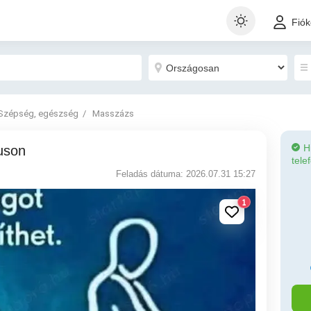
Fió
Szépség, egészség
Masszázs
H
uson
tele
Feladás dátuma: 2026.07.31 15:27
1