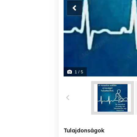
1
/ 5
Tulajdonságok