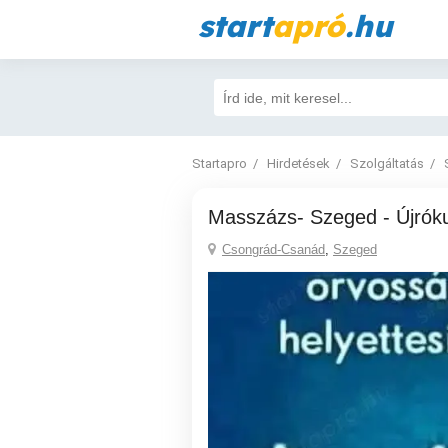
start
apró
.hu
Startapro
Hirdetések
Szolgáltatás
Masszázs- Szeged - Újrók
Csongrád-Csanád
,
Szeged