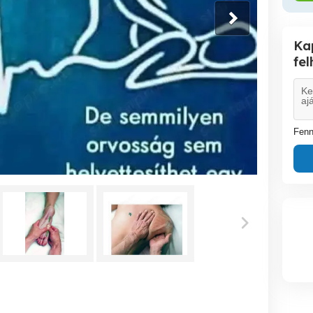
Ka
fe
Fenn