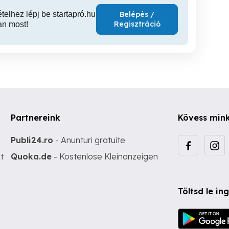
ételhez lépj be startapró.hu
Belépés /
Regisztráció
an most!
Partnereink
Kövess min
Publi24.ro
- Anunturi gratuite
t
Quoka.de
- Kostenlose Kleinanzeigen
Töltsd le i