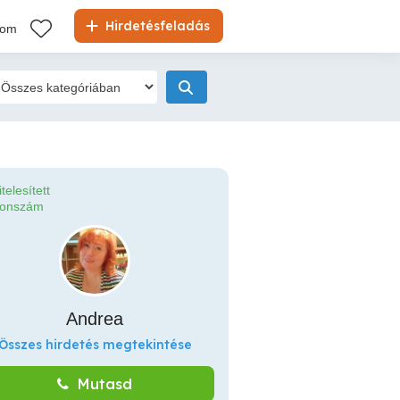
Hirdetésfeladás
kom
itelesített
fonszám
Andrea
Összes hirdetés megtekintése
Mutasd