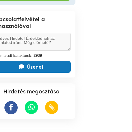
pcsolatfelvétel a
lhasználóval
maradt karakterek:
2939
Üzenet
Hirdetés megosztása