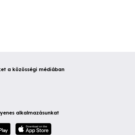
ket a közösségi médiában
ngyenes alkalmazásunkat