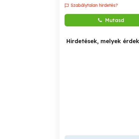
Szabálytalan hirdetés?
Mutasd
Hirdetések, melyek érde
Masszázs varázs - lélek
Kellemes kikapcsolódás,
Masszázs
Szeged