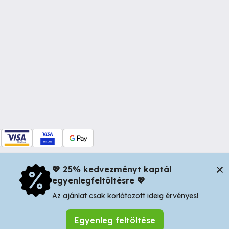
💖 25% kedvezményt kaptál
egyenlegfeltöltésre 💖
dul Dacia nr 34, Oradea 410346, Romania | Tax ID: RO44483373 -
In
Az ajánlat csak korlátozott ideig érvényes!
Egyenleg feltöltése