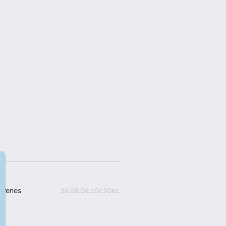
gyenes
26.08.06.c0c206c