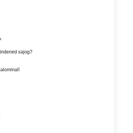
?
mindened sajog?
izalommal!
4