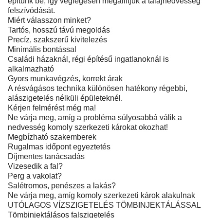
építünk be, így véglegesen megállítjuk a talajnedvesség
felszívódását.
Miért válasszon minket?
Tartós, hosszú távú megoldás
Precíz, szakszerű kivitelezés
Minimális bontással
Családi házaknál, régi építésű ingatlanoknál is
alkalmazható
Gyors munkavégzés, korrekt árak
A résvágásos technika különösen hatékony régebbi,
alászigetelés nélküli épületeknél.
Kérjen felmérést még ma!
Ne várja meg, amíg a probléma súlyosabbá válik a
nedvesség komoly szerkezeti károkat okozhat!
Megbízható szakemberek
Rugalmas időpont egyeztetés
Díjmentes tanácsadás
Vizesedik a fal?
Perg a vakolat?
Salétromos, penészes a lakás?
Ne várja meg, amíg komoly szerkezeti károk alakulnak
UTÓLAGOS VÍZSZIGETELÉS TÖMBINJEKTÁLÁSSAL
Tömbinjektálásos falszigetelés