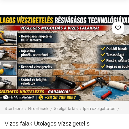
1
/ 5
Startapro
Hirdetések
Szolgáltatás
Ipari szolgáltatás
épít
Vizes falak Utolagos vízszigetel s