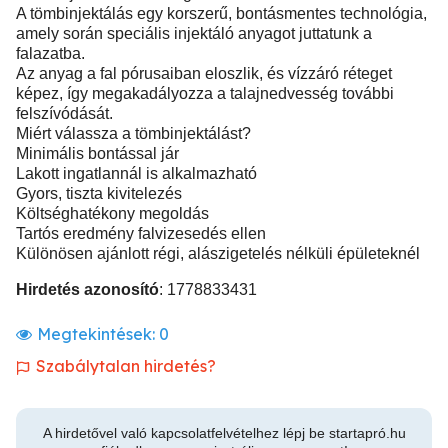
A tömbinjektálás egy korszerű, bontásmentes technológia,
amely során speciális injektáló anyagot juttatunk a
falazatba.
Az anyag a fal pórusaiban eloszlik, és vízzáró réteget
képez, így megakadályozza a talajnedvesség további
felszívódását.
Miért válassza a tömbinjektálást?
Minimális bontással jár
Lakott ingatlannál is alkalmazható
Gyors, tiszta kivitelezés
Költséghatékony megoldás
Tartós eredmény falvizesedés ellen
Különösen ajánlott régi, alászigetelés nélküli épületeknél
Hirdetés azonosító
: 1778833431
Megtekintések:
0
Szabálytalan hirdetés?
A hirdetővel való kapcsolatfelvételhez lépj be startapró.hu