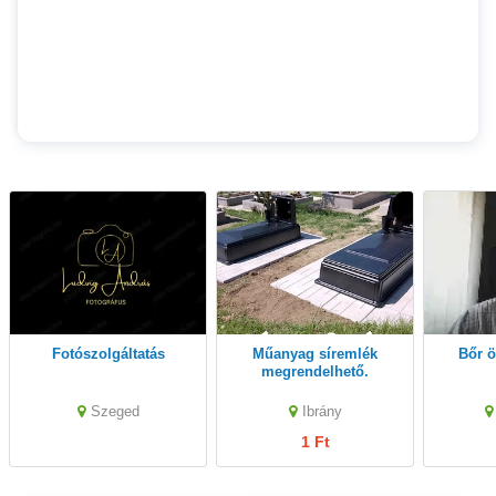
Fotószolgáltatás
Műanyag síremlék
Bőr 
megrendelhető.
Szeged
Ibrány
1 Ft