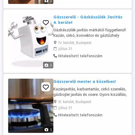
1
javítása, cseréje.
Gázszerelő - Gázkészülék Javítás
4. kerület
Gázkészülék javítás márkától függetlenül!
Kazán, cirkó, konvektor és gáztűzhely
készülék javítás, fűtésszerelést és
IV. kerület, Budapest
karbantartást. Valamint Új és használt
július 31
gázkészülék beüzemelést garanciával!
Hitelesített telefonszám
Rövid határidővel, kedvező áron! Bővebb
információk: 06204158301
1
Gázszerelő mester a közelben!
Kazánjavítás, karbantartás, cirkó szerelés,
gázbojler javítás és csere. Gyors kiszállás,
korrekt árak, garancia minden munkára.
III. kerület, Budapest
Fontos a biztonság és a megbízható
július 31
megoldás, hívjon bátran! Tel: 06 20 415 83
Hitelesített telefonszám
01
1