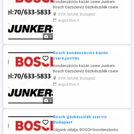
Kondenzációs kazán csere Junkers
Bosch Gázszervíz Gázkészülék csere
Budapesten Teljes körű gázkazán csere
XVIII. kerület, Budapest
Budapesten és a környékén ! Az új
augusztus 4
jogszabályok miatt sajnos már csak
kondenzációs kazánokat lehet felszerelni
. Teljes körű kivitelezéssel állunk a kedves
1
ügyfelek részére . Kémény bélelés
engedélyezéssel ...
Bosch kondenzációs kazán
csere,javitás
Kondenzációs kazán csere Junkers
Bosch Gázszervíz Gázkészülék csere
Budapesten Teljes körű gázkazán csere
XVIII. kerület, Budapest
Budapesten és a környékén ! Az új
augusztus 4
jogszabályok miatt sajnos már csak
kondenzációs kazánokat lehet felszerelni
. Teljes körű kivitelezéssel állunk a kedves
1
ügyfelek részére . Kémény bélelés
engedélyezéssel ...
Bosch gázkészülék szerviz
Budapest
Cégünk válalja, BOSCH kondenzációs