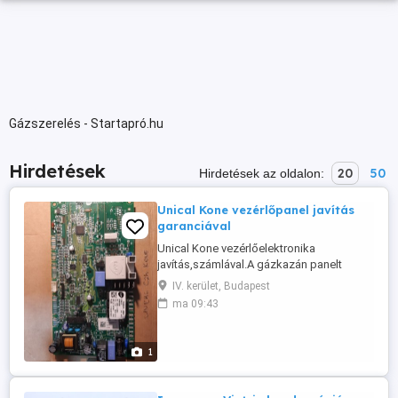
Gázszerelés - Startapró.hu
Hirdetések
20
50
Hirdetések az oldalon:
Unical Kone vezérlőpanel javítás
garanciával
Unical Kone vezérlőelektronika
javítás,számlával.A gázkazán panelt
postai úton is elküldhetik 24 órán belül
IV. kerület, Budapest
megkapom. Javítási idő rövid határidővel.
ma 09:43
A gázkazán kazán vezérlő elektronikát
minden esetben letesztelve kapják vissza
, gyári alkatrész kerül bele nincs
1
módosítás. Gyakori hiba,nincs a kijelzőn
...