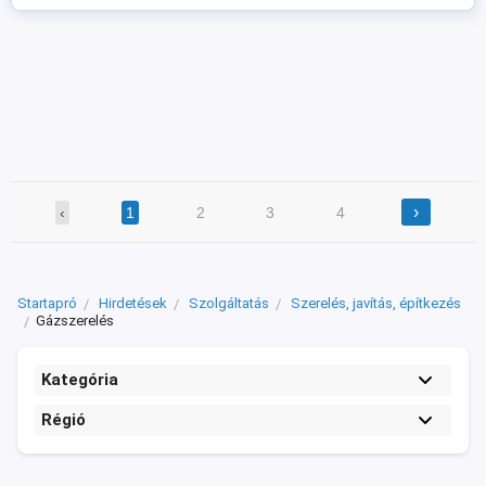
›
‹
1
2
3
4
Startapró
Hirdetések
Szolgáltatás
Szerelés, javítás, építkezés
Gázszerelés
Kategória
Régió