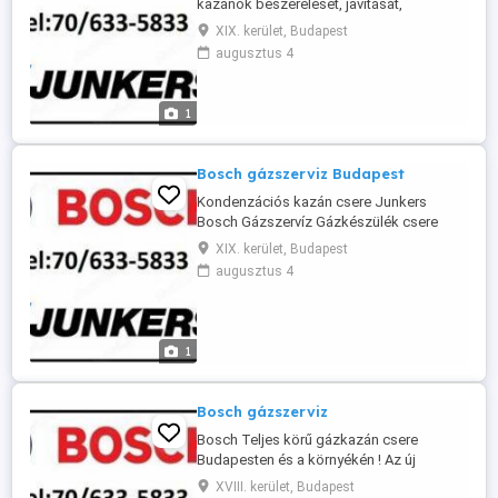
kazánok beszerelését, javitását,
karbantartását, Budapesten és környékén,
XIX. kerület, Budapest
rövid határidővel. Hivjon bizalommal 06 70
augusztus 4
6335833
1
Bosch gázszerviz Budapest
Kondenzációs kazán csere Junkers
Bosch Gázszervíz Gázkészülék csere
Budapesten Teljes körű gázkazán csere
XIX. kerület, Budapest
Budapesten és a környékén ! Az új
augusztus 4
jogszabályok miatt sajnos már csak
kondenzációs kazánokat lehet felszerelni
. Teljes körű kivitelezéssel állunk a kedves
ügyfelek részére . Kémény bélelés
1
engedélyezéssel ...
Bosch gázszerviz
Bosch Teljes körű gázkazán csere
Budapesten és a környékén ! Az új
jogszabályok miatt sajnos már csak
XVIII. kerület, Budapest