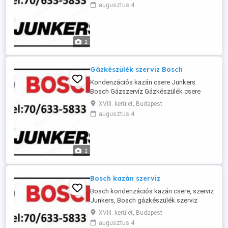
kondenzációs kazánokat lehet felszerelni
augusztus 4
. Teljes körű kivitelezéssel állunk a kedves
ügyfelek részére . Kémény bélelés
engedélyezéssel , gázterv és gázmeo
átadás, gázkészülék beszerzés , szerelés
1
, ...
Gázkészülék szerviz Bosch
Kondenzációs kazán csere Junkers
Bosch Gázszervíz Gázkészülék csere
Budapesten Teljes körű gázkazán csere
XVIII. kerület, Budapest
Budapesten és a környékén ! Az új
augusztus 4
jogszabályok miatt sajnos már csak
kondenzációs kazánokat lehet felszerelni
. Teljes körű kivitelezéssel állunk a kedves
ügyfelek részére . Kémény bélelés
1
engedélyezéssel ...
Bosch kazán szerviz
Bosch kondenzációs kazán csere, szerviz
Junkers, Bosch gázkészülék szerviz
Budapest :70 633-5833.Junkers cirkók és
XVIII. kerület, Budapest
vízmelegítők éves karbantartása
augusztus 4
javítása,cseréje .Garanciális kazánok