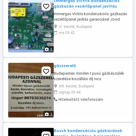
Immergas Victrix kondenzációs
gázkazán vezérlőpanel javítás
Immergas Victrix kondenzációs gázkazán
vezérlőpanel javítás garanciával ,rövid
határidővel. A vezérlőpanelbe minden
IV. kerület, Budapest
esetben gyár alkatrész kerül beépítésre. A
ma 09:42
vezérlőpanelt postai úton is elküldhetik 24
órán belül megkapom. Javítási idő rövid
határidővel. A gázkazán kazán vezérlő
2
elektronikát minden ...
gázszerelő
Budapesten minden t pusú gázkészülék
szerelése kiszállási díj nics
XIII. kerület, Budapest
tegnap 20:44
Hitelesített telefonszám
1
Bosch kondenzációs gázkazánok