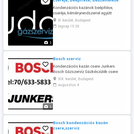
cseréje, beépítése, beüzemelése.
Kondenzációs kazánok beépítése,
cseréje, kéményrendszerrel együtt
kompletten. Egyszerűsített készülékcsere
III. kerület, Budapest
eljárással, vagy tervezéssel, meó
tegnap 19:30
átadással. Keressen minket bizalommal,
ha korszerűsíteni szeretné
fűtésrendszerét vagy, ha csökkentené
1
fűtésszámláját! 06 30 940 5129
Bosch szerviz
Kondenzációs kazán csere Junkers
Bosch Gázszervíz Gázkészülék csere
Budapesten Teljes körű gázkazán csere
XIX. kerület, Budapest
Budapesten és a környékén ! Az új
augusztus 4
jogszabályok miatt sajnos már csak
kondenzációs kazánokat lehet felszerelni
. Teljes körű kivitelezéssel állunk a kedves
ügyfelek részére . Kémény bélelés
1
engedélyezéssel ...
Bosch kondenzációs kazán
csere,szerviz