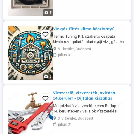
beszerelése, fali kivezetése 0-24 A pára
elszívásakor kondenzvíz képződik, amit
3
el kell vezetni valahová... Nonstop
komplett légtechnikai ...
Viz gáz fűtés klíma hőszivatyú
Termo Tuning Kft. szakértő csapata
kiváló szolgáltatásokat nyújt víz-, gáz- és
fűtésrendszerek javításában, valamint
VI. kerület, Budapest
gázkészülékek és klímák telepítésében.
július 31
**Víz-, gáz-, fűtés javítás:** - Gyors és
megbízható javítási szolgáltatás - Márkák:
Vaillant, Bosch, Ariston, Immergas, ...
1
Vízszerelő, vízvezeték javítása
14.kerület - Díjtalan kiszállás
Megbízható vízszerelőt keres Budapest
14. kerületében? Vállalok vízszerelési
munkákat 14.ker (Zugló) teljes területén,
XIV. kerület, Budapest
gyors kiszállással, korrekt árakon.
július 31
Szolgáltatások a 14. kerületben: Csőtörés
javítás 14. kerület Vízszivárgás