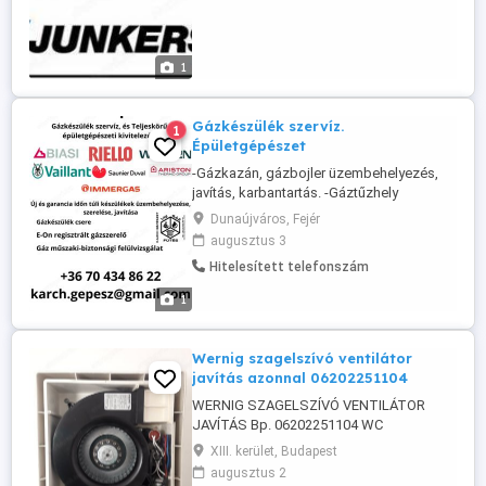
ellenőrzése Budapesten és környékén.
Gyors,megbízható ,precíz munka korrekt
ár!Budapest területén nincs kiszállási ...
1
Gázkészülék szervíz.
1
Épületgépészet
-Gázkazán, gázbojler üzembehelyezés,
javítás, karbantartás. -Gáztűzhely
üzembehelyezés, javítás. -Gázkonvektor
Dunaújváros, Fejér
javítás. -Gázvezeték szerelés. -
augusztus 3
Fűtésrendszer vegyszeres, gépi tisztítás. -
Hitelesített telefonszám
Villany bojler javítás. -Teljeskörű
épületgépészeti kivitelezés. -Gáz
1
Műszaki-Biztonsági
felülvizsgálat(lakóépület, ...
Wernig szagelszívó ventilátor
javítás azonnal 06202251104
WERNIG SZAGELSZÍVÓ VENTILÁTOR
JAVÍTÁS Bp. 06202251104 WC
szagelszívó ventilátor javítása,
XIII. kerület, Budapest
karbantartása, cseréje Pest megye. Halk
augusztus 2
fürdőszoba párátlanító ventilátor