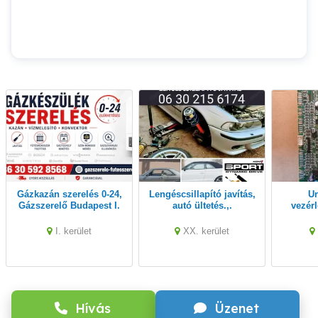
Gázkazán szerelés 0-24,
Lengéscsillapító javítás,
Unical Kone
Gázszerelő Budapest I.
autó ültetés.,.
vezérl
Kerület
g
I. kerület
XX. kerület
Hívás
Üzenet