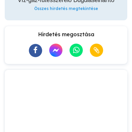
Víz-gáz-fűtésszerelő Duguláselhárító
Összes hirdetés megtekintése
Hirdetés megosztása