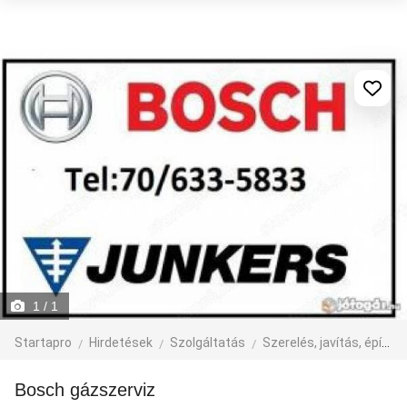
1
/ 1
Startapro
Hirdetések
Szolgáltatás
Szerelés, javítás, építkezés
Bosch gázszerviz