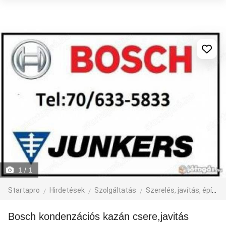
1
/ 1
Startapro
Hirdetések
Szolgáltatás
Szerelés, javítás, építkezés
Bosch kondenzációs kazán csere,javitás