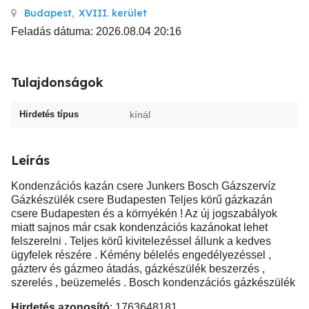
Budapest
,
XVIII. kerület
Feladás dátuma: 2026.08.04 20:16
Tulajdonságok
Hirdetés típus
kínál
Leírás
Kondenzációs kazán csere Junkers Bosch Gázszervíz
Gázkészülék csere Budapesten Teljes körű gázkazán
csere Budapesten és a környékén ! Az új jogszabályok
miatt sajnos már csak kondenzációs kazánokat lehet
felszerelni . Teljes körű kivitelezéssel állunk a kedves
ügyfelek részére . Kémény bélelés engedélyezéssel ,
gázterv és gázmeo átadás, gázkészülék beszerzés ,
szerelés , beüzemelés . Bosch kondenzációs gázkészülék
Hirdetés azonosító
: 1763648181