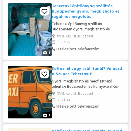
Tehertaxi építőanyag szállítás
Budapesten gyors, megbízható és
rugalmas megoldás
Tehertaxi építőanyag szállítás
Budapesten gyors, megbízható és
rugalmas megoldás Az építkezések és
XVIII. kerület, Budapest
felújítások során az egyik legnagyobb
július 22
kihívás mindig az, hogyan juttassuk el az
Hitelesített telefonszám
építőanyagot a helyszínre. Legyen szó
1
kisebb lakásfelújításról, kertépítésről vagy
nagyobb építkezésről, az anyagok
szállítása ...
Költöznél vagy szállítanál? Válaszd
a Szuper Tehertaxit!
Gyors, megbízható és megfizethető
tehertaxi Budapesten és környékén! Kis-
és nagyméretű szállítás Költöztetés
XVIII. kerület, Budapest
magánszemélyeknek és cégeknek
július 22
Bútorszállítás, lomtalanítás, IKEA-fuvar
Hitelesített telefonszám
Segítőkész sofőr és szükség esetén
rakodók Kérj ajánlatot most, és szállítunk,
1
amikor csak szükséged van ránk! Hívj
minket: ...