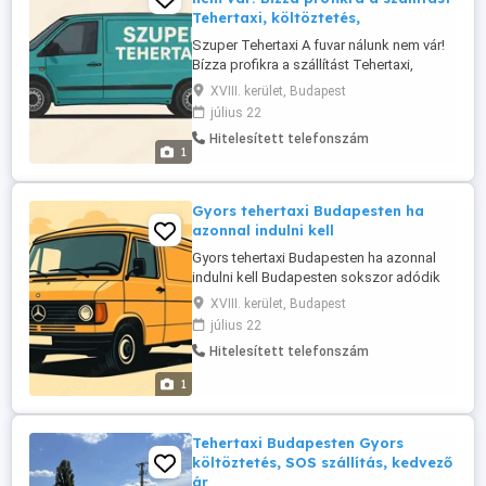
Tehertaxi, költöztetés,
Szuper Tehertaxi A fuvar nálunk nem vár!
Bízza profikra a szállítást Tehertaxi,
költöztetés, árufuvarozás egy helyen! Akár
XVIII. kerület, Budapest
egy bútort vinnél el, akár komplett lakást
július 22
költöztetnél mi tudjuk, hogyan csináljuk
Hitelesített telefonszám
gyorsan, biztonságosan és rejtett
1
költségek nélkül. Teherautó bérlés
tapasztalt sofőrrel ...
Gyors tehertaxi Budapesten ha
azonnal indulni kell
Gyors tehertaxi Budapesten ha azonnal
indulni kell Budapesten sokszor adódik
olyan helyzet, amikor nincs idő várni:
XVIII. kerület, Budapest
bútort vásárolsz az IKEA-ban, sürgősen
július 22
költöznöd kell, vagy egy áruházból
Hitelesített telefonszám
azonnal haza kell hozni valamit. Ilyenkor a
gyors tehertaxi Budapesten a legjobb
1
megoldás, hiszen rövid időn ...
Tehertaxi Budapesten Gyors
költöztetés, SOS szállítás, kedvező
ár