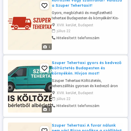
Költöznél vagy szállítanál? Válaszd
a Szuper Tehertaxit!
Gyors, megbízható és megfizethető
tehertaxi Budapesten és környékén! Kis-
és nagyméretű szállítás Költöztetés
XVIII. kerület, Budapest
magánszemélyeknek és cégeknek
július 22
Bútorszállítás, lomtalanítás, IKEA-fuvar
Hitelesített telefonszám
Segítőkész sofőr és szükség esetén
rakodók Kérj ajánlatot most, és szállítunk,
1
amikor csak szükséged van ránk! Hívj
minket: ...
Szuper Tehertaxi gyors és kedvező
költöztetés Budapesten és
környékén. Hívjon most!
Szuper Tehertaxi Költöztetés,
teherszállítás gyorsan és kedvező áron
Albérleti költözés, lomtalanítás, kisebb
XVIII. kerület, Budapest
fuvarok vagy akár egy hűtő, kanapé
július 22
szállítása? A Szuper Tehertaxi minden
Hitelesített telefonszám
helyzetben segít! Kis teherautó bérlés
1
sofőrrel, korrekt árakon, rejtett költségek
nélkül. Hívjon hétvégén ...
Szuper Tehertaxi A fuvar nálunk
nem vár! Bízza profikra a szállítást