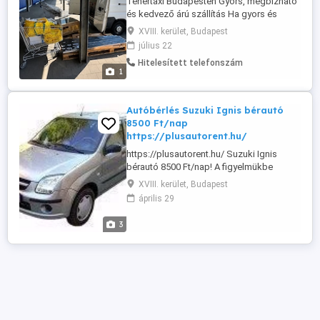
Tehertaxi Budapesten Gyors, megbízható
és kedvező árú szállítás Ha gyors és
megbízható tehertaxi szolgáltatásra van
XVIII. kerület, Budapest
szükséged Budapesten vagy Pest
július 22
vármegyében, a Szuper Tehertaxi készen
Hitelesített telefonszám
áll segíteni. Legyen szó bútorok,
1
háztartási gépek, építőanyagok vagy
egyéb nagyobb csomagok szállításáról,
rugalmas ...
Autóbérlés Suzuki Ignis bérautó
8500 Ft/nap
https://plusautorent.hu/
https://plusautorent.hu/ Suzuki Ignis
bérautó 8500 Ft/nap! A figyelmükbe
ajánljuk felkészített Suzuki Ignis
XVIII. kerület, Budapest
bérautónkat klímával napi 8500 Ft-ért. Az
április 29
autót magánszemélyeknek is felajánljuk
kibérlésre. A bérautónál letét szükséges,
3
ami ennél a Suzuki Ignis-nél 60.000 Ft.
Fizetés készpénzben az autó átvételekor.
...