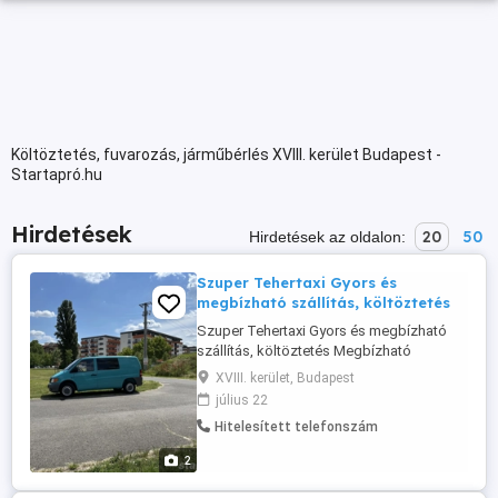
Költöztetés, fuvarozás, járműbérlés XVIII. kerület Budapest -
Startapró.hu
Hirdetések
20
50
Hirdetések az oldalon:
Szuper Tehertaxi Gyors és
megbízható szállítás, költöztetés
Szuper Tehertaxi Gyors és megbízható
szállítás, költöztetés Megbízható
megoldást keresel szállításra vagy
XVIII. kerület, Budapest
költözésre? A Szuper Tehertaxi rugalmas,
július 22
gyors és megfizethető szolgáltatást kínál
Hitelesített telefonszám
Budapesten és környékén. Áruházi
házhoz szállítás Vállaljuk bármilyen
2
üzletből a szállítást: IKEA JYSK ...