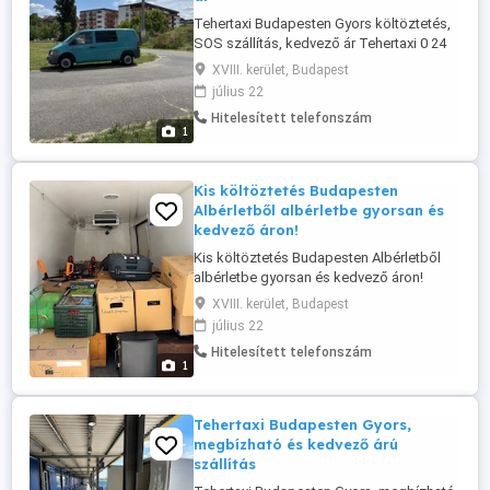
Tehertaxi Budapesten Gyors költöztetés,
SOS szállítás, kedvező ár Tehertaxi 0 24
Budapesten és környékén! Gyors fuvar,
XVIII. kerület, Budapest
hétvégén is elérhető, Akár azonnali
július 22
indulás, megbízható költöztetés, olcsó
Hitelesített telefonszám
szállítás. Üdvözlünk a Szuper Tehertaxi
1
oldalán! Ha gyors, megbízható és
megfizethető tehertaxi szolgáltatást ...
Kis költöztetés Budapesten
Albérletből albérletbe gyorsan és
kedvező áron!
Kis költöztetés Budapesten Albérletből
albérletbe gyorsan és kedvező áron!
Költözöl egyik albérletből a másikba?
XVIII. kerület, Budapest
Nem kell nagy költöztető autót bérelned
július 22
vagy több napot szervezkedned. A
Hitelesített telefonszám
Szuper Tehertaxi gyors és rugalmas
1
megoldást kínál kisebb költözésekhez
Budapest egész területén és Pest
vármegyében. Legyen ...
Tehertaxi Budapesten Gyors,
megbízható és kedvező árú
szállítás