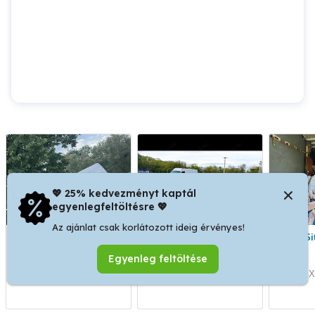
💖 25% kedvezményt kaptál
egyenlegfeltöltésre 💖
Az ajánlat csak korlátozott ideig érvényes!
Fuvarozás, Áru szállítás
Költöztetés és Fuvarozás
S
Egyenleg feltöltése
XX. kerület
XX. kerület
X