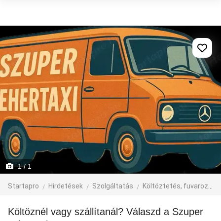
1
/ 1
Startapro
Hirdetések
Szolgáltatás
Költöztetés, fuvarozás, járműbérlés
Költöznél vagy szállítanál? Válaszd a Szuper