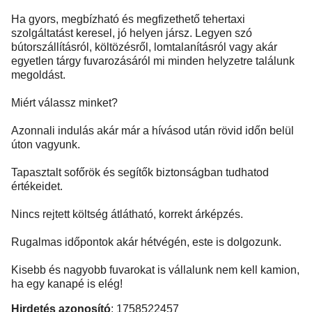
Ha gyors, megbízható és megfizethető tehertaxi
szolgáltatást keresel, jó helyen jársz. Legyen szó
bútorszállításról, költözésről, lomtalanításról vagy akár
egyetlen tárgy fuvarozásáról mi minden helyzetre találunk
megoldást.
Miért válassz minket?
Azonnali indulás akár már a hívásod után rövid időn belül
úton vagyunk.
Tapasztalt sofőrök és segítők biztonságban tudhatod
értékeidet.
Nincs rejtett költség átlátható, korrekt árképzés.
Rugalmas időpontok akár hétvégén, este is dolgozunk.
Kisebb és nagyobb fuvarokat is vállalunk nem kell kamion,
ha egy kanapé is elég!
Hirdetés azonosító
: 1758522457