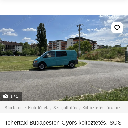
1
/ 1
Startapro
Hirdetések
Szolgáltatás
Költöztetés, fuvarozás, járműbérlés
Tehertaxi Budapesten Gyors költöztetés, SOS