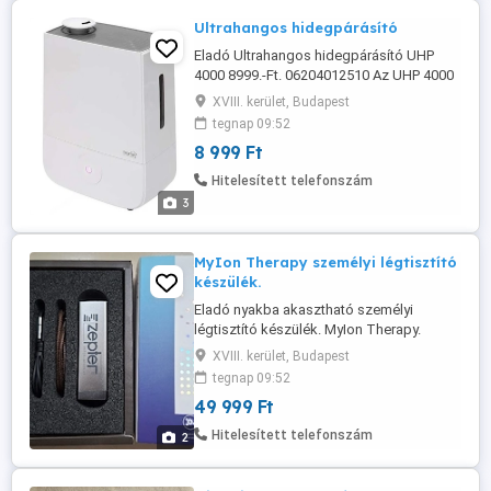
Ultrahangos hidegpárásító
Eladó Ultrahangos hidegpárásító UHP
4000 8999.-Ft. 06204012510 Az UHP 4000
Ultrahangos hidegpárásító készülék
XVIII. kerület, Budapest
letisztult kivitelének köszönhetően akár a
tegnap 09:52
lakás dísze is lehet. A víztartály
8 999 Ft
kapacitása 4 liter, amennyiben ez kiürül, a
készülék kikapcsol. Párásítási
Hitelesített telefonszám
teljesítménye 250 ml óránként, így ...
3
MyIon Therapy személyi légtisztító
készülék.
Eladó nyakba akasztható személyi
légtisztító készülék. MyIon Therapy.
49999.-Ft. 06204012510 Lélegezz
XVIII. kerület, Budapest
tisztább, egészségesebb levegőt,
tegnap 09:52
bármerre is jársz! Hiszen nyakpánttal
49 999 Ft
észrevétlenül viselheted bárhol. Akár után,
bevásárláskor, kórházi látogatás során
Hitelesített telefonszám
2
Minimálisra csökkenti a felső légúti ...