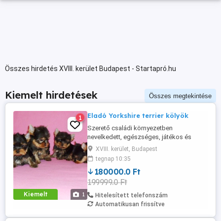
Összes hirdetés XVIII. kerület Budapest - Startapró.hu
Kiemelt hirdetések
Összes megtekintése
Eladó Yorkshire terrier kölyök
1
Szerető családi környezetben
nevelkedett, egészséges, játékos és
kiegyensúlyozott Yorkshire terrier kölyök
XVIII. kerület, Budapest
új, felelősségteljes különböző áron eladó,
tegnap 10:35
gazdáját keresi. A kiskutya: 14 hetes,
180000.0 Ft
korának megfelelő oltásokkal
199999.0 Ft
rendelkezik, mikrochippel ellátott,
rendszeresen féreghajtott jól szocializált.
Kiemelt
1
Hitelesített telefonszám
Kiváló ...
Automatikusan frissítve