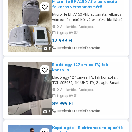
Microlife BP A150 Afib automata
felkaros vérnyomásmérő
Microlife BP A150 Afib automata felkaros
vérnyomásmérő készülék, pitvarfibrilláció
méréssel. A képeken látható újszerű
XVIII. kerület, Budapest
állapotban. 12999.-Ft. 06204012510 A
tegnap 09:52
Microlife A150 AFIB olyan pontosságot és
12 999 Ft
megbízhatóságot nyújt, amely elvárható a
Microlife vérnyomásmérőitől. Ezen
Hitelesített telefonszám
3
túlmenően ennek a készüléknek ...
Eladó egy 127 cm-es TV, fali
konzollal.
Eladó egy 127 cm-es TV, fali konzollal.
TCL 50P635, 4K, UHD TV, Google Smart
TV. 2024-ben vásárolt, Újszerű állapotban.
XVIII. kerület, Budapest
89999.-Ft. Fali állvánnyal együtt. 0620 401-
tegnap 09:51
2510 A TCL P635 széria a 4K HDR és
89 999 Ft
dinamikus képet ötvözi a 4K HDR
képminőség érdekében. Ráadásul a
Hitelesített telefonszám
5
Game Master, HDMI 2.1 ALLM (Auto ...
Kapálógép - Elektromos talajlazító