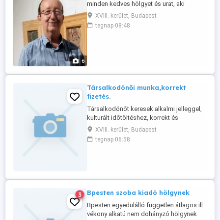
minden kedves hölgyet és urat, aki
szeretne felfrissülni, regenerálódni, vagy
XVIII. kerület, Budapest
éppen csak lazítani egy kellemes
tegnap 08:48
masszázzsal. A csodálatos illatgyertyák,
gyönyörű zenék csak fokozzák az igazi
kikapcsolódást. A masszázs végén
gyümölcsteák közül választhatnak
6
kedves ...
Társalkodónői munka,korrekt
fizetés.
Társalkodónőt keresek alkalmi jelleggel,
kulturált időtöltéshez, korrekt és
megbízható fizetéssel. A feladat
XVIII. kerület, Budapest
elsősorban beszélgetés. Nyugdíjas hölgy
tegnap 06:58
jelentkezését is szívesen fogadom.
Elvárások: megbízhatóság, ápolt
megjelenés,, kommunikatív természet.
Amit kínálok: 5.000 Ft óra, tiszteletteljes,
nyugodt ...
Bpesten szoba kiadó hölgynek
3
Bpesten egyedülálló független átlagos ill
vékony alkatú nem dohányzó hölgynek