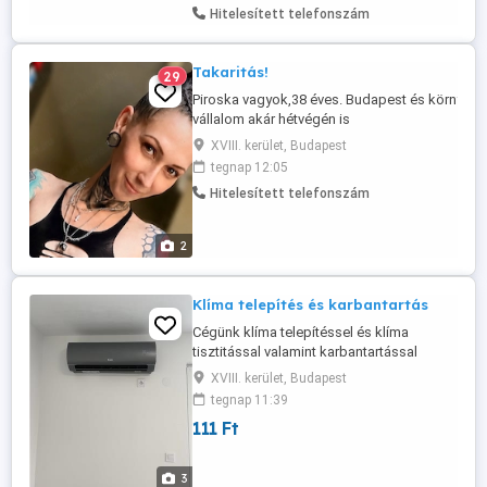
Hitelesített telefonszám
Takaritás!
29
Piroska vagyok,38 éves. Budapest és környéke
vállalom akár hétvégén is
lakások,házak,apartmanok,irodák kis és
XVIII. kerület, Budapest
nagytakarítását. Illetve
tegnap 12:05
piperetakarítást,rendszerezést,ablakmosást,va
Hitelesített telefonszám
stb. Hívjon bizalommal a feltüntett telefonszá
illetve Viberen és Whatsappon is elérhető vagy
2
Klíma telepítés és karbantartás
Cégünk klíma telepítéssel és klíma
tisztitással valamint karbantartással
foglalkozik. Rövid határidővel és korrekt
XVIII. kerület, Budapest
árakkal! Kérjen ingyenes helyszíni
tegnap 11:39
felmérést a megadott telefonszámon! Tel:
111 Ft
06 30 596 0210
3