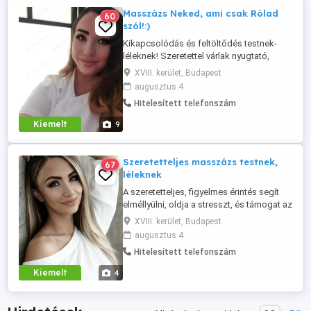
Masszázs Neked, ami csak Rólad
60
szól!:)
Kikapcsolódás és feltöltődés testnek-
léleknek! Szeretettel várlak nyugtató,
lazító masszázsra, ahol a mindennapi
XVIII. kerület, Budapest
stresszt magad mögött hagyhatod.
augusztus 4
Szakképzett masszőrként célom, hogy
Hitelesített telefonszám
ellazulj, felfrissülj, és új energiával töltődj
fel!:) Bejelentkezés telefonon keresztül,
Kiemelt
9
számkijelzéssel!! Hosszú
levelezgetésekre, ...
Szeretetteljes masszázs testnek,
67
léleknek
A szeretetteljes, figyelmes érintés segít
elméllyülni, oldja a stresszt, és támogat az
önismeret útján. Ez nem csak egy
XVIII. kerület, Budapest
masszázs egy belső utazás, ahol újra
augusztus 4
kapcsolódhatsz a nyugalomhoz, a
Hitelesített telefonszám
harmóniához és önmagadhoz! Több mint
17 éves tapasztalattal várlak szeretettel,
Kiemelt
4
ha töltődésre, ellazulásra, friss ...