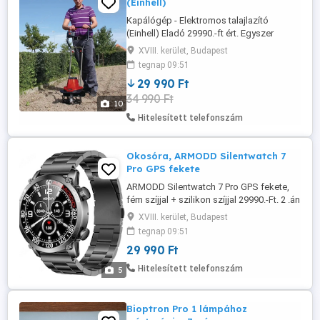
(Einhell)
Kapálógép - Elektromos talajlazító
(Einhell) Eladó 29990.-ft ért. Egyszer
használt, szinte új állapotban. 2 .-én,
XVIII. kerület, Budapest
43990.-ft-ért vásárolt. 2 év garancia!
tegnap 09:51
Összeszerelve, de a doboza is megvan. A
29 990 Ft
GC-RT 7530 elektromos kapálógép egy
34 990 Ft
erős, mégis könnyű és könnyen kezelhető
10
készülék, amellyel gyorsan ...
Hitelesített telefonszám
Okosóra, ARMODD Silentwatch 7
Pro GPS fekete
ARMODD Silentwatch 7 Pro GPS fekete,
fém szíjjal + szilikon szíjjal 29990.-Ft. 2 .án
vásároltam. Még 16 hónap teljeskörű
XVIII. kerület, Budapest
garancia van rá. Számla is van hozzá.
tegnap 09:51
Okosóra integrált GPS-szel és IP68 3ATM
29 990 Ft
tanúsítvánnyal. A menü és az
alkalmazások is teljes egészében magyar
Hitelesített telefonszám
5
nyelvűek. Minden Android és ...
Bioptron Pro 1 lámpához