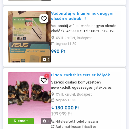
Vadonatúj wifi antennák nagyon
olcsón eladóak !!!
Vadonatúj wifi antennák nagyon olcsón
eladóak. Ár: 990 Ft. Tel.: 06-20-512-0613
XVIII. kerület, Budapest
tegnap 11:20
990 Ft
1
Eladó Yorkshire terrier kölyök
1
Szerető családi környezetben
nevelkedett, egészséges, játékos és
kiegyensúlyozott Yorkshire terrier kölyök
XVIII. kerület, Budapest
új, felelősségteljes különböző áron eladó,
tegnap 10:35
gazdáját keresi. A kiskutya: 14 hetes,
180 000 Ft
korának megfelelő oltásokkal
199 999 Ft
rendelkezik, mikrochippel ellátott,
rendszeresen féreghajtott jól szocializált.
Kiemelt
1
Hitelesített telefonszám
Kiváló ...
Automatikusan frissítve