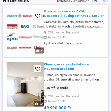
Hirdetések
20
50
Hirdetések az oldalon:
Gázkazán szerelés 0-24,
Gázszerelő Budapest XVIII. Kerület
Gázkészülék szerelő javítás, karbantartás,
hibafeltárás Meghibásodott a gázkazán,
cirkó vagy vízmelegítő? Nem indul el a
XVIII. kerület, Budapest
készülék, hibakódot jelez, nincs fűtés
tegnap 16:43
vagy melegvíz? Gázkészülék szerelés és
Hitelesített telefonszám
szerviz: gázkazán javítás és karbantartás
cirkó javítás, hibafeltárás vízmelegítő
4
javítás és karbantartás gázkészülék ...
Klímás, erkélyes kislakás a
Havanna utcában
Klímás, erkélyes kislakás a Havanna
utcában XI. emeleti, panorámás otthon
Budapest XVIII. kerületében, a Havanna
2
35 m
| 2 szoba
utcában eladó egy 35 m -es, 1,5 szobás,
XI. emeleti lakás. A liftes társasház
XVIII. kerület, Budapest
legfelső emeletén található ingatlan
tegnap 16:42
részben felújított állapotú. A lakás
10
praktikus kialakításának, kedvező ...
49 990 000 Ft