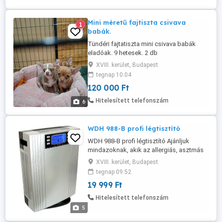
Mini méretű fajtiszta csivava
1
babák.
Tündéri fajtatiszta mini csivava babák
eladóak. 9 hetesek. 2 db
oltassal.többször féreghajtva lettek.
XVIII. kerület, Budapest
Regisztrált chipel. Adásvételi
tegnap 10:04
szerződéssel. Bármikor elvihetőek. 2
120 000 Ft
kisfiu és 1 kislány várja hogy szebbé
tegye az életét. Áruk 120 ezer ft .
Hitelesített telefonszám
6
Budapest. 06302112383. Szálításban
tudok segíteni.
WDH 988-B profi légtisztító
WDH 988-B profi légtisztító Ajánljuk
mindazoknak, akik az allergiás, asztmás
tüneteiket szeretnék enyhíteni, és, akik
XVIII. kerület, Budapest
tisztább, egészségesebb levegőt
tegnap 09:52
szeretnének otthonukban. Jó szolgálatot
19 999 Ft
tesz a levegőtisztító azoknak is, akik
gyakran betegeskednek, akik szmogos,
Hitelesített telefonszám
poros utak közelében laknak, de
5
tulajdonképpen ...