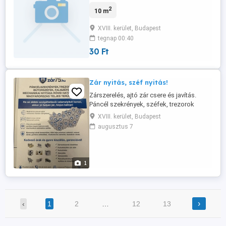
berendezett szoba akár azonnali
2
10 m
költözésel kiadó Mindent megtudunk
beszélni
XVIII. kerület, Budapest
tegnap 00:40
30 Ft
Zár nyitás, széf nyitás!
Zárszerelés, ajtó zár csere és javítás.
Páncél szekrények, széfek, trezorok
nyitása, 2 évtizedes szakmai
XVIII. kerület, Budapest
tapasztalattal, rövid határidővel! Hívjon
augusztus 7
bizalommal. tel: 06 20 203 4531 web:
zar75.hu
1
›
‹
1
2
…
12
13