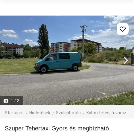
1
/ 2
Startapro
Hirdetések
Szolgáltatás
Költöztetés, fuvarozás, járműbérlés
Szuper Tehertaxi Gyors és megbízható