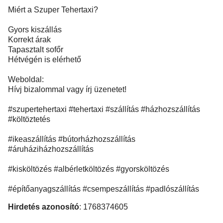
Miért a Szuper Tehertaxi?
Gyors kiszállás
Korrekt árak
Tapasztalt sofőr
Hétvégén is elérhető
Weboldal:
Hívj bizalommal vagy írj üzenetet!
#szupertehertaxi #tehertaxi #szállítás #házhozszállítás
#költöztetés
#ikeaszállítás #bútorházhozszállítás
#áruháziházhozszállítás
#kisköltözés #albérletköltözés #gyorsköltözés
#építőanyagszállítás #csempeszállítás #padlószállítás
Hirdetés azonosító
: 1768374605