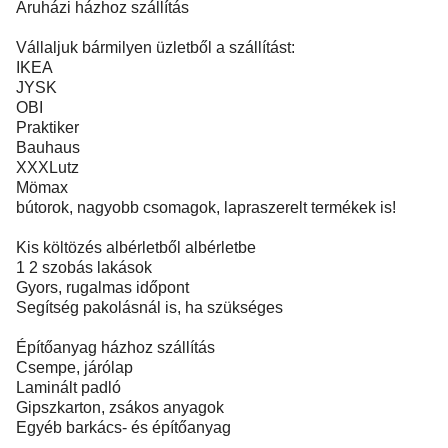
Áruházi házhoz szállítás
Vállaljuk bármilyen üzletből a szállítást:
IKEA
JYSK
OBI
Praktiker
Bauhaus
XXXLutz
Mömax
bútorok, nagyobb csomagok, lapraszerelt termékek is!
Kis költözés albérletből albérletbe
1 2 szobás lakások
Gyors, rugalmas időpont
Segítség pakolásnál is, ha szükséges
Építőanyag házhoz szállítás
Csempe, járólap
Laminált padló
Gipszkarton, zsákos anyagok
Egyéb barkács- és építőanyag