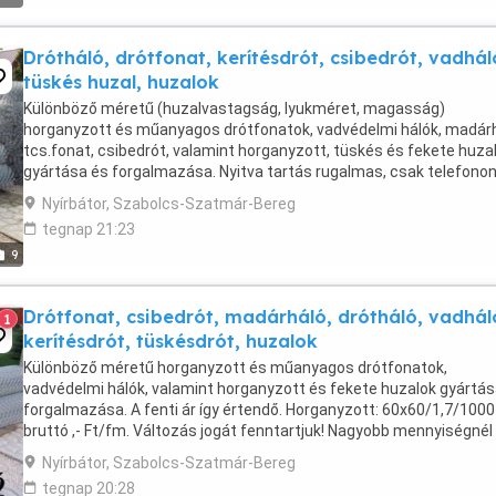
Drótháló, drótfonat, kerítésdrót, csibedrót, vadhál
tüskés huzal, huzalok
Különböző méretű (huzalvastagság, lyukméret, magasság)
horganyzott és műanyagos drótfonatok, vadvédelmi hálók, madárh
tcs.fonat, csibedrót, valamint horganyzott, tüskés és fekete huza
gyártása és forgalmazása. Nyitva tartás rugalmas, csak telefono
egyeztessünk! Horganyzott gépfonat: 60x60/1,7 Változás ...
Nyírbátor, Szabolcs-Szatmár-Bereg
tegnap 21:23
9
Drótfonat, csibedrót, madárháló, drótháló, vadhál
1
kerítésdrót, tüskésdrót, huzalok
Különböző méretű horganyzott és műanyagos drótfonatok,
vadvédelmi hálók, valamint horganyzott és fekete huzalok gyártás
forgalmazása. A fenti ár így értendő. Horganyzott: 60x60/1,7/1000
bruttó ,- Ft/fm. Változás jogát fenntartjuk! Nagyobb mennyiségnél
árkedvezményt adok! Tel.:
Nyírbátor, Szabolcs-Szatmár-Bereg
tegnap 20:28