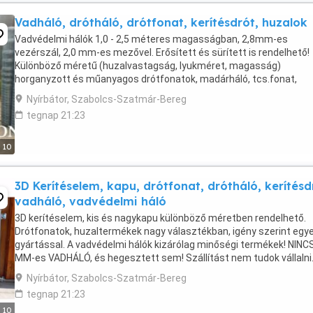
Vadháló, drótháló, drótfonat, kerítésdrót, huzalok
Vadvédelmi hálók 1,0 - 2,5 méteres magasságban, 2,8mm-es
vezérszál, 2,0 mm-es mezővel. Erősített és sürített is rendelhető!
Különböző méretű (huzalvastagság, lyukméret, magasság)
horganyzott és műanyagos drótfonatok, madárháló, tcs.fonat,
csibedrót valamint horganyzott, tüskés és fekete huzalok gyártása 
Nyírbátor, Szabolcs-Szatmár-Bereg
tegnap 21:23
10
3D Kerítéselem, kapu, drótfonat, drótháló, kerítésd
vadháló, vadvédelmi háló
3D kerítéselem, kis és nagykapu különböző méretben rendelhető.
Drótfonatok, huzaltermékek nagy választékban, igény szerint egye
gyártással. A vadvédelmi hálók kizárólag minőségi termékek! NINCS
MM-es VADHÁLÓ, és hegesztett sem! Szállítást nem tudok vállalni
Keressen bizalommal.
Nyírbátor, Szabolcs-Szatmár-Bereg
tegnap 21:23
10