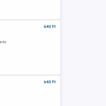
640 Ft
a és
640 Ft