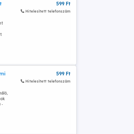
t
599 Ft
Hitelesített telefonszám
nt
t
lmi
599 Ft
Hitelesített telefonszám
áló,
lok
 -