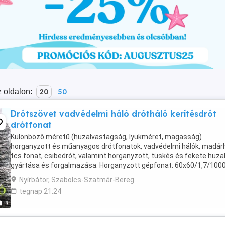
 oldalon:
20
50
Drótszövet vadvédelmi háló drótháló kerítésdrót
drótfonat
Különböző méretű (huzalvastagság, lyukméret, magasság)
horganyzott és műanyagos drótfonatok, vadvédelmi hálók, madárh
tcs.fonat, csibedrót, valamint horganyzott, tüskés és fekete huza
gyártása és forgalmazása. Horganyzott gépfonat: 60x60/1,7/1000
bruttó ,- Ft/fm. Dróthálók ,-Ft-tól Csibehálók ...
Nyírbátor, Szabolcs-Szatmár-Bereg
tegnap 21:24
9