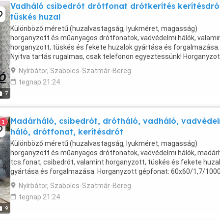
Vadháló csibedrót drótfonat drótkerítés kerítésdró
tüskés huzal
Különböző méretű (huzalvastagság, lyukméret, magasság)
horganyzott és műanyagos drótfonatok, vadvédelmi hálók, valami
horganyzott, tüskés és fekete huzalok gyártása és forgalmazása.
Nyitva tartás rugalmas, csak telefonon egyeztessünk! Horganyzot
gépfonat: 60x60/1,7/1000 - bruttó ,- Ft/fm. Változás ...
Nyírbátor, Szabolcs-Szatmár-Bereg
tegnap 21:24
7
Madárháló, csibedrót, drótháló, vadháló, vadvéde
1
háló, drótfonat, kerítésdrót
Különböző méretű (huzalvastagság, lyukméret, magasság)
horganyzott és műanyagos drótfonatok, vadvédelmi hálók, madárh
tcs.fonat, csibedrót, valamint horganyzott, tüskés és fekete huza
gyártása és forgalmazása. Horganyzott gépfonat: 60x60/1,7/1000
bruttó ,- Ft/fm. Dróthálók ,-Ft-tól Csibehálók ...
Nyírbátor, Szabolcs-Szatmár-Bereg
tegnap 21:24
9