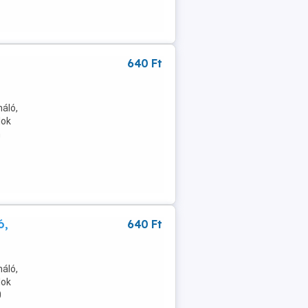
640 Ft
áló,
lok
n
ó,
640 Ft
áló,
lok
0