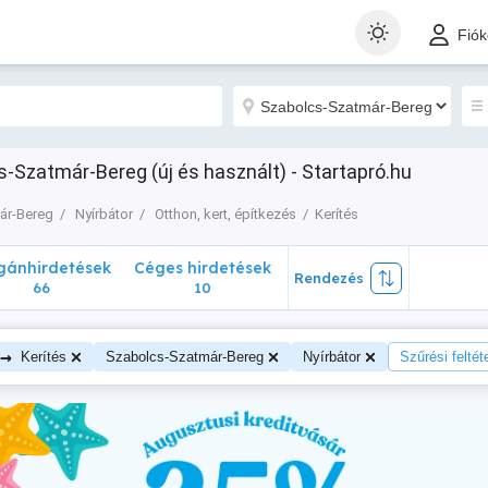
nhirdetések
Céges hirdetések
Rendezés
Fió
66
10
s-Szatmár-Bereg (új és használt) - Startapró.hu
ár-Bereg
Nyírbátor
Otthon, kert, építkezés
Kerítés
ánhirdetések
Céges hirdetések
Rendezés
66
10
→
Kerítés
Szabolcs-Szatmár-Bereg
Nyírbátor
Szűrési feltét