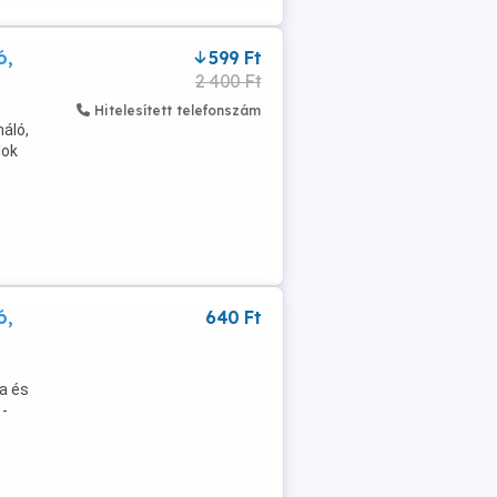
ó,
599 Ft
2 400 Ft
Hitelesített telefonszám
áló,
lok
n
ó,
640 Ft
a és
 -