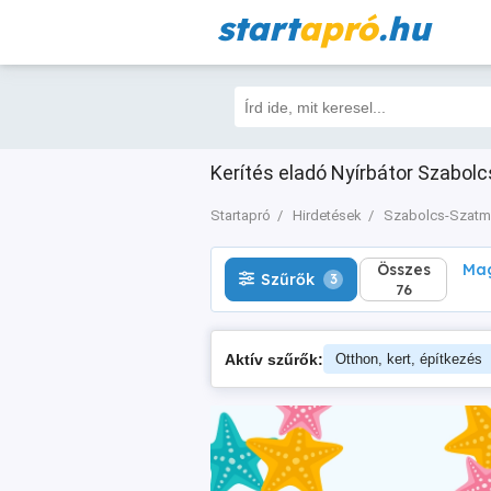
start
apró
.hu
Összes
Magá
Szűrők
3
76
Kerítés eladó Nyírbátor Szabolc
Startapró
Hirdetések
Szabolcs-Szatm
Összes
Mag
Szűrők
3
76
Aktív szűrők:
Otthon, kert, építkezés