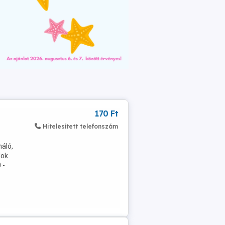
170 Ft
Hitelesített telefonszám
áló,
lok
 -