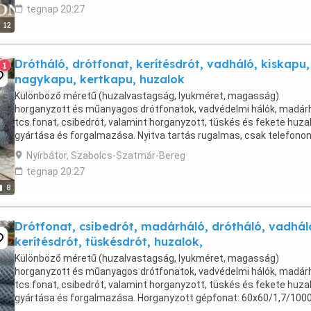
tegnap 20:27
12
Drótháló, drótfonat, kerítésdrót, vadháló, kiskapu,
1
nagykapu, kertkapu, huzalok
Különböző méretű (huzalvastagság, lyukméret, magasság)
horganyzott és műanyagos drótfonatok, vadvédelmi hálók, madárh
tcs.fonat, csibedrót, valamint horganyzott, tüskés és fekete huza
gyártása és forgalmazása. Nyitva tartás rugalmas, csak telefono
egyeztessünk! Horganyzott gépfonat: 60x60/1,7/1000 ...
Nyírbátor, Szabolcs-Szatmár-Bereg
tegnap 20:27
8
Drótfonat, csibedrót, madárháló, drótháló, vadhál
kerítésdrót, tüskésdrót, huzalok,
Különböző méretű (huzalvastagság, lyukméret, magasság)
horganyzott és műanyagos drótfonatok, vadvédelmi hálók, madárh
tcs.fonat, csibedrót, valamint horganyzott, tüskés és fekete huza
gyártása és forgalmazása. Horganyzott gépfonat: 60x60/1,7/100