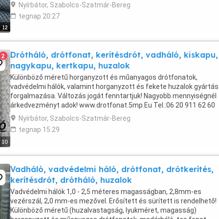
Dróthálók Csibehálók Huzalok, tüskésdrót eladó. ...
Nyírbátor, Szabolcs-Szatmár-Bereg
tegnap 20:27
12
Drótháló, drótfonat, kerítésdrót, vadháló, kiskapu,
2
nagykapu, kertkapu, huzalok
Különböző méretű horganyzott és műanyagos drótfonatok,
vadvédelmi hálók, valamint horganyzott és fekete huzalok gyártás
forgalmazása. Változás jogát fenntartjuk! Nagyobb mennyiségnél
árkedvezményt adok! www.drotfonat.5mp.Eu Tel.:06 20 911 62 60
Nyírbátor, Szabolcs-Szatmár-Bereg
tegnap 15:29
10
Vadháló, vadvédelmi háló, drótfonat, drótkerítés,
kerítésdrót, drótháló, huzalok
Vadvédelmi hálók 1,0 - 2,5 méteres magasságban, 2,8mm-es
vezérszál, 2,0 mm-es mezővel. Erősített és sürített is rendelhető!
Különböző méretű (huzalvastagság, lyukméret, magasság)