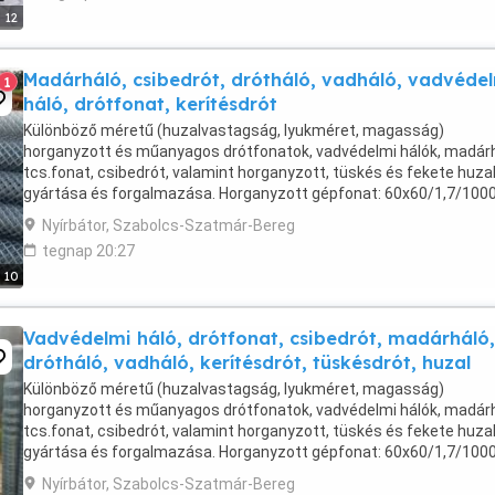
12
Madárháló, csibedrót, drótháló, vadháló, vadvéde
1
háló, drótfonat, kerítésdrót
Különböző méretű (huzalvastagság, lyukméret, magasság)
horganyzott és műanyagos drótfonatok, vadvédelmi hálók, madárh
tcs.fonat, csibedrót, valamint horganyzott, tüskés és fekete huza
gyártása és forgalmazása. Horganyzott gépfonat: 60x60/1,7/1000
bruttó ,- Ft/fm Dróthálók ,-Ft-tól Csibehálók ...
Nyírbátor, Szabolcs-Szatmár-Bereg
tegnap 20:27
10
Vadvédelmi háló, drótfonat, csibedrót, madárháló,
drótháló, vadháló, kerítésdrót, tüskésdrót, huzal
Különböző méretű (huzalvastagság, lyukméret, magasság)
horganyzott és műanyagos drótfonatok, vadvédelmi hálók, madárh
tcs.fonat, csibedrót, valamint horganyzott, tüskés és fekete huza
gyártása és forgalmazása. Horganyzott gépfonat: 60x60/1,7/1000
Dróthálók Csibehálók Huzalok, tüskésdrót ...
Nyírbátor, Szabolcs-Szatmár-Bereg