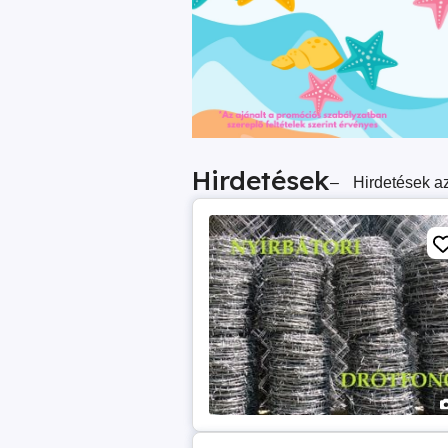
Hirdetések
–
Hirdetések az