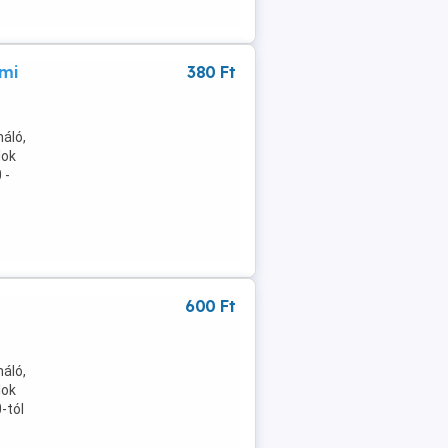
lmi
380 Ft
áló,
lok
 -
600 Ft
áló,
lok
-tól