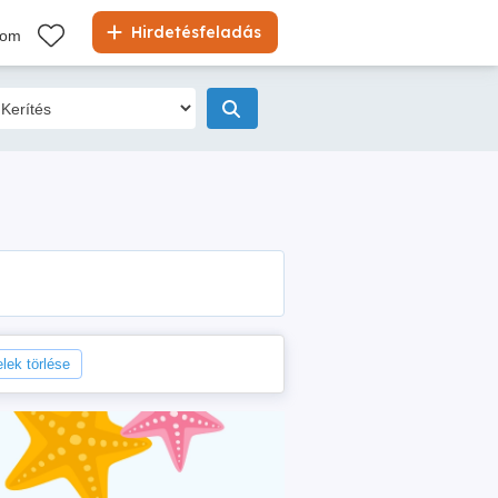
Hirdetésfeladás
kom
elek törlése