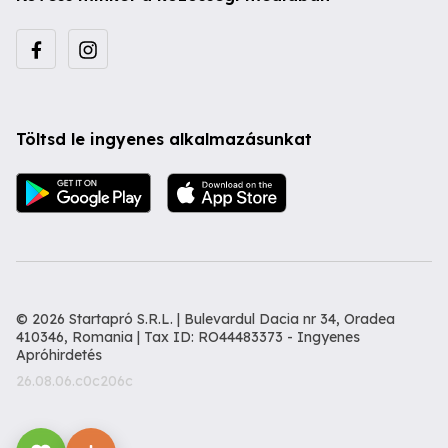
Töltsd le ingyenes alkalmazásunkat
© 2026 Startapró S.R.L. | Bulevardul Dacia nr 34, Oradea
410346, Romania | Tax ID: RO44483373 -
Ingyenes
Apróhirdetés
26.08.06.c0c206c