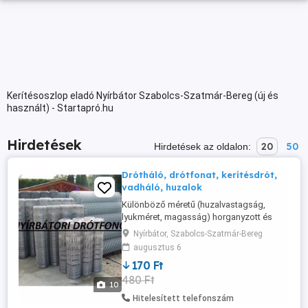
Kerítésoszlop eladó Nyírbátor Szabolcs-Szatmár-Bereg (új és
használt) - Startapró.hu
Hirdetések
20
50
Hirdetések az oldalon:
Drótháló, drótfonat, kerítésdrót,
vadháló, huzalok
Különböző méretű (huzalvastagság,
lyukméret, magasság) horganyzott és
műanyagos drótfonatok, vadvédelmi
Nyírbátor, Szabolcs-Szatmár-Bereg
hálók, valamint horganyzott, tüskés és
augusztus 6
fekete huzalok gyártása és forgalmazása.
170 Ft
Nyitva tartás rugalmas, csak telefonon
480 Ft
egyeztessünk! Horganyzott gépfonat:
10
60x60/1,7/1000 - bruttó ,- Ft/fm. Változás
Hitelesített telefonszám
...