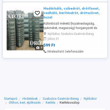
tüskésdrót eladó. ...
Madárháló, csibedrót, drótfonat,
vadháló, kerítésdrót, drótszövet,
huzal
Különböző méretű (huzalvastagság,
lyukméret, magasság) horganyzott és
műanyagos drótfonatok, vadvédelmi
Nyírbátor, Szabolcs-Szatmár-Bereg
hálók, valamint horganyzott, tüskés és
július 31
fekete huzalok gyártása és forgalmazása.
599 Ft
Nyitva tartás rugalmas, csak telefonon
9
egyeztessünk! Horganyzott gépfonat:
Hitelesített telefonszám
60x60/1,7/1000 Változás jogát fenntartjuk!
Nagyobb ...
Startapró
Hirdetések
Szabolcs-Szatmár-Bereg
Nyírbátor
Otthon, kert, építkezés
Kerítés
Kerítésoszlop