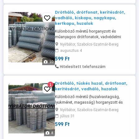
Drótháló, drótfonat, kerítésdrót,
vadháló, kiskapu, nagykapu,
kertkapu, huzalok
Különböző méretű horganyzott és
műanyagos drótfonatok, vadvédelmi
hálók, valamint horganyzott és fekete
Nyírbátor, Szabolcs-Szatmár-Bereg
huzalok gyártása és forgalmazása.
augusztus 4
Változás jogát fenntartjuk! Nagyobb
599 Ft
mennyiségnél árkedvezményt adok!
10
www.drotfonat.5mp.eu Tel.:
Hitelesített telefonszám
Drótháló, tüskés huzal, drótfonat,
1
kerítésdrót, vadháló, huzalok
Különböző méretű (huzalvastagság,
lyukméret, magasság) horganyzott és
műanyagos drótfonatok, vadvédelmi
Nyírbátor, Szabolcs-Szatmár-Bereg
hálók, madárháló, tcs.fonat, csibedrót,
július 31
valamint horganyzott, tüskés és fekete
599 Ft
huzalok gyártása és forgalmazása.
Horganyzott gépfonat: 60x60/1,7/1000
8
Dróthálók Csibehálók Huzalok,