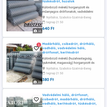
tüskésdrót, huzalok
Különböző méretű horganyzott és
műanyagos drótfonatok, vadvédelmi
hálók, valamint horganyzott és fekete
Nyírbátor, Szabolcs-Szatmár-Bereg
huzalok gyártása és forgalmazása. A fenti
tegnap 21:50
ár így értendő. Horganyzott:
640 Ft
60x60/1,7/1000 - bruttó ,- Ft/fm. Változás
12
jogát fenntartjuk! Nagyobb mennyiségnél
árkedvezményt adok! Tel.:
Madárháló, csibedrót, drótháló,
1
vadháló, vadvédelmi háló,
drótfonat, kerítésdrót
Különböző méretű (huzalvastagság,
lyukméret, magasság) horganyzott és
műanyagos drótfonatok, vadvédelmi
Nyírbátor, Szabolcs-Szatmár-Bereg
hálók, madárháló, tcs.fonat, csibedrót,
tegnap 21:50
valamint horganyzott, tüskés és fekete
380 Ft
huzalok gyártása és forgalmazása.
10
Horganyzott gépfonat: 60x60/1,7/1000 -
bruttó ,- Ft/fm Dróthálók ,-Ft-tól
Csibehálók ...
Vadvédelmi háló, drótfonat,
csibedrót, madárháló, drótháló,
vadháló, kerítésdrót, tüskésdrót,