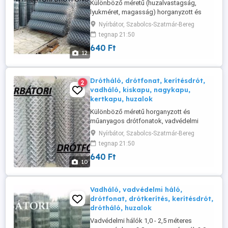
Különböző méretű (huzalvastagság,
lyukméret, magasság) horganyzott és
műanyagos drótfonatok, vadvédelmi
Nyírbátor, Szabolcs-Szatmár-Bereg
hálók, madárháló, tcs.fonat, csibedrót,
tegnap 21:50
valamint horganyzott, tüskés és fekete
640 Ft
huzalok gyártása és forgalmazása.
12
Horganyzott gépfonat: 60x60/1,7/1000
Dróthálók Csibehálók Huzalok,
tüskésdrót eladó. ...
Drótháló, drótfonat, kerítésdrót,
2
vadháló, kiskapu, nagykapu,
kertkapu, huzalok
Különböző méretű horganyzott és
műanyagos drótfonatok, vadvédelmi
hálók, valamint horganyzott és fekete
Nyírbátor, Szabolcs-Szatmár-Bereg
huzalok gyártása és forgalmazása.
tegnap 21:50
Változás jogát fenntartjuk! Nagyobb
640 Ft
mennyiségnél árkedvezményt adok!
10
www.drotfonat.5mp.Eu Tel.:06 20 911 62
60
Vadháló, vadvédelmi háló,
drótfonat, drótkerítés, kerítésdrót,
drótháló, huzalok
Vadvédelmi hálók 1,0 - 2,5 méteres