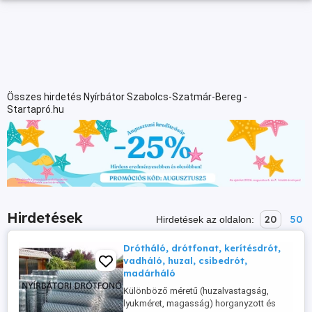
Összes hirdetés Nyírbátor Szabolcs-Szatmár-Bereg -
Startapró.hu
Hirdetések
20
50
Hirdetések az oldalon:
Drótháló, drótfonat, kerítésdrót,
vadháló, huzal, csibedrót,
madárháló
Különböző méretű (huzalvastagság,
lyukméret, magasság) horganyzott és