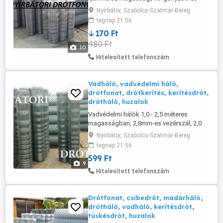
műanyagos drótfonatok, vadvédelmi
Nyírbátor, Szabolcs-Szatmár-Bereg
hálók, valamint horganyzott, tüskés és
tegnap 21:56
fekete huzalok gyártása és forgalmazása.
170 Ft
Nyitva tartás rugalmas, csak telefonon
480 Ft
egyeztessünk! Horganyzott gépfonat:
10
60x60/1,7/1000 - bruttó ,- Ft/fm. Változás
Hitelesített telefonszám
...
Vadháló, vadvédelmi háló,
drótfonat, drótkerítés, kerítésdrót,
drótháló, huzalok
Vadvédelmi hálók 1,0 - 2,5 méteres
magasságban, 2,8mm-es vezérszál, 2,0
mm-es mezővel. Erősített és sürített is
Nyírbátor, Szabolcs-Szatmár-Bereg
rendelhető! Különböző méretű
tegnap 21:56
(huzalvastagság, lyukméret, magasság)
599 Ft
horganyzott és műanyagos drótfonatok,
9
madárháló, tcs.fonat, csibedrót valamint
Hitelesített telefonszám
horganyzott, tüskés és fekete huzalok
gyártása ...
Drótfonat, csibedrót, madárháló,
drótháló, vadháló, kerítésdrót,
tüskésdrót, huzalok