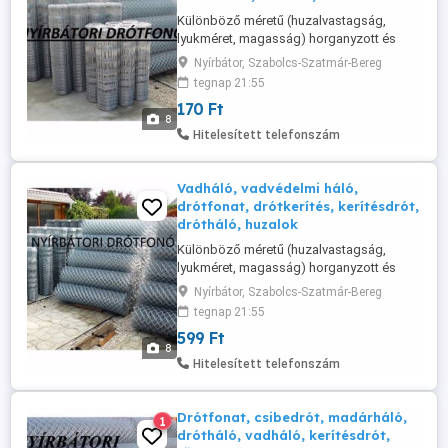
Különböző méretű (huzalvastagság,
lyukméret, magasság) horganyzott és
műanyagos drótfonatok, vadvédelmi
Nyírbátor, Szabolcs-Szatmár-Bereg
hálók, madárháló, tcs.fonat, csibedrót,
tegnap 21:55
valamint horganyzott, tüskés és fekete
170 Ft
huzalok gyártása és forgalmazása.
8
Horganyzott gépfonat: 60x60/1,7/1000
Hitelesített telefonszám
Dróthálók Csibehálók Huzalok,
tüskésdrót eladó. ...
Vadháló, vadvédelmi háló,
drótfonat, drótkerítés, kerítésdrót,
drótháló, huzalok
Különböző méretű (huzalvastagság,
lyukméret, magasság) horganyzott és
műanyagos drótfonatok, vadvédelmi
Nyírbátor, Szabolcs-Szatmár-Bereg
hálók, valamint horganyzott, tüskés és
tegnap 21:55
fekete huzalok gyártása és forgalmazása.
599 Ft
Nyitva tartás rugalmas, csak telefonon
8
egyeztessünk! Horganyzott gépfonat:
Hitelesített telefonszám
60x60/1,7/1000 - bruttó ,- Ft/fm. Változás
...
Drótfonat, csibedrót, madárháló,
1
drótháló, vadháló, kerítésdrót,