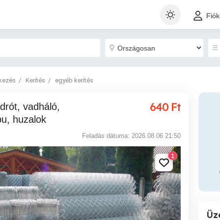
Fió
tkezés
Kerítés
egyéb kerítés
640
Ft
pu, huzalok
Feladás dátuma: 2026.08.06 21:50
1
Üz