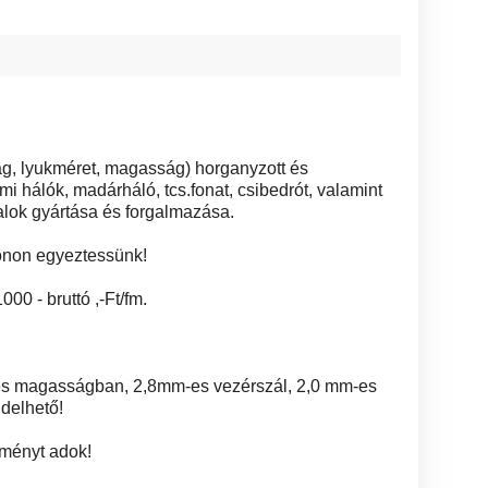
g, lyukméret, magasság) horganyzott és
 hálók, madárháló, tcs.fonat, csibedrót, valamint
alok gyártása és forgalmazása.
fonon egyeztessünk!
00 - bruttó ,-Ft/fm.
res magasságban, 2,8mm-es vezérszál, 2,0 mm-es
ndelhető!
ményt adok!