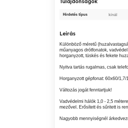
Tulajdonságok
Hirdetés típus
kínál
Leírás
Különböző méretű (huzalvastagsá
műanyagos drótfonatok, vadvédelmi
horganyzott, tüskés és fekete huz
Nyitva tartás rugalmas, csak tele
Horganyzott gépfonat: 60x60/1,7/10
Változás jogát fenntartjuk!
Vadvédelmi hálók 1,0 - 2,5 méte
mezővel. Erősített és sűritett is re
Nagyobb mennyiségnél árkedvez