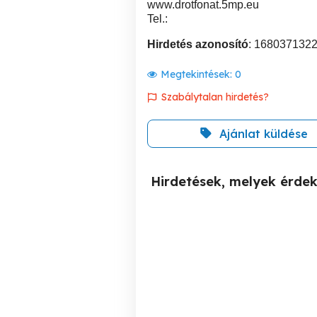
www.drotfonat.5mp.eu
Tel.:
Hirdetés azonosító
: 168037132
Megtekintések:
0
Szabálytalan hirdetés?
Ajánlat küldése
Hirdetések, melyek érde
Óriási Vadháló AKCIÓ!!! -
D
drótháló drótfonat