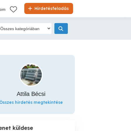
Hirdetésfeladás
kom
Attila Bécsi
Összes hirdetés megtekintése
enet küldese