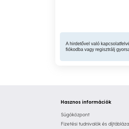
betonoszlop kerítésdrót
drótkerítés kerítés építés
Nyíregyháza
199 Ft
A hirdetővel való kapcsolatfelv
fiókodba vagy regisztrálj gyors
Hasznos információk
Súgóközpont
Fizetési tudnivalók és díjtábláza