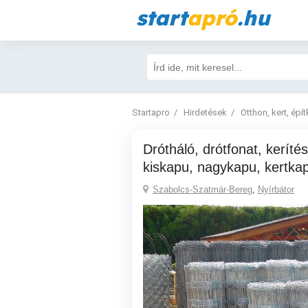
start
apró
.hu
Startapro
Hirdetések
Otthon, kert, épí
Drótháló, drótfonat, kerítésdrót, vadháló,
kiskapu, nagykapu, kertka
Szabolcs-Szatmár-Bereg
,
Nyírbátor