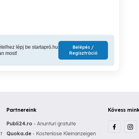
huzal, csibedrót,
huzal ok
kerítésd
madárháló
h
Nyírbátor
Nyírbátor
N
170 Ft
599 Ft
5
ételhez lépj be startapró.hu
Belépés /
Regisztráció
an most!
Partnereink
Kövess min
Publi24.ro
- Anunturi gratuite
t
Quoka.de
- Kostenlose Kleinanzeigen