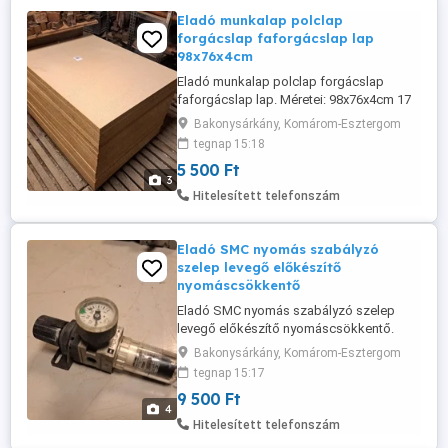
Eladó munkalap polclap
forgácslap faforgácslap lap
98x76x4cm
Eladó munkalap polclap forgácslap
faforgácslap lap. Méretei: 98x76x4cm 17
darab van belőle összesen. Az ár darabra
Bakonysárkány, Komárom-Esztergom
értendő.
tegnap 15:18
5 500 Ft
3
Hitelesített telefonszám
Eladó SMC nyomás szabályzó
szelep levegő előkészítő
nyomáscsökkentő
Eladó SMC nyomás szabályzó szelep
levegő előkészítő nyomáscsökkentő.
Cikkszáma: AW2000-02BDG Több darab
Bakonysárkány, Komárom-Esztergom
van belőle.
tegnap 15:17
9 500 Ft
4
Hitelesített telefonszám