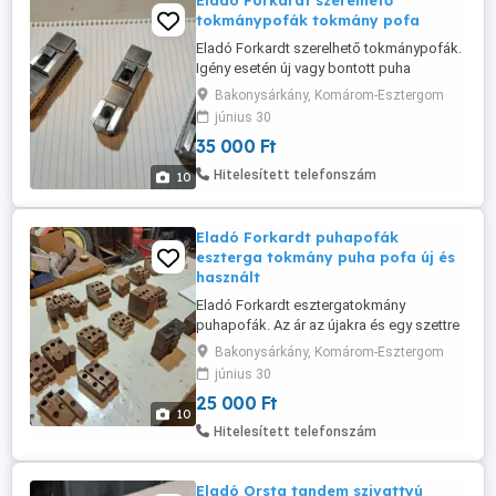
Eladó Forkardt szerelhető
tokmánypofák tokmány pofa
Eladó Forkardt szerelhető tokmánypofák.
Igény esetén új vagy bontott puha
pofákkal. Sokkal több szett van mint ami
Bakonysárkány, Komárom-Esztergom
a képeken látszik. Szállítás megoldható.
június 30
Minden méret a képeken!
35 000 Ft
Hitelesített telefonszám
10
Eladó Forkardt puhapofák
eszterga tokmány puha pofa új és
használt
Eladó Forkardt esztergatokmány
puhapofák. Az ár az újakra és egy szettre
{3db} vonatkozik. A használtak ára
Bakonysárkány, Komárom-Esztergom
megegyezés kérdése. Magát a "szállító
június 30
pofát" külön megtalálod a hirdetéseim
25 000 Ft
közt. Szállítás megoldható.
10
Hitelesített telefonszám
Eladó Orsta tandem szivattyú