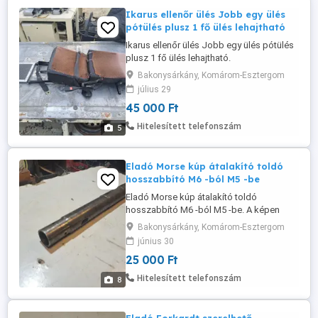
Ikarus ellenőr ülés Jobb egy ülés
pótülés plusz 1 fő ülés lehajtható
Ikarus ellenőr ülés Jobb egy ülés pótülés
plusz 1 fő ülés lehajtható.
Bakonysárkány, Komárom-Esztergom
július 29
45 000 Ft
Hitelesített telefonszám
5
Eladó Morse kúp átalakító toldó
hosszabbító M6 -ból M5 -be
Eladó Morse kúp átalakító toldó
hosszabbító M6 -ból M5 -be. A képen
látható fúrószár csak szemléltetés képen
Bakonysárkány, Komárom-Esztergom
lett mellé rakva és már nincs meg. A toldó
június 30
teljes hossza 65cm. Mehet szállítással is.
25 000 Ft
Hitelesített telefonszám
8