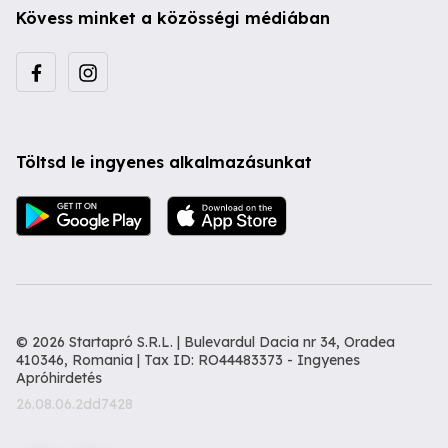
Kövess minket a közösségi médiában
Töltsd le ingyenes alkalmazásunkat
© 2026 Startapró S.R.L. | Bulevardul Dacia nr 34, Oradea
410346, Romania | Tax ID: RO44483373 -
Ingyenes
Apróhirdetés
26.08.06.2dd7428