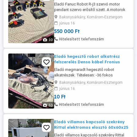
Eladó Fanuc Robot R-j3 szervó motor
pendant szervo erősítő szett. A motorok
között vannak újak és használtak is. A
Bakonysárkány, Komárom-Esztergom
szett ára megegyezés kérdése.
június 16
550 000 Ft
Hitelesített telefonszám
10
Eladó hegesztő robot alkatrész
felszerelés Denso kábel Fronius
Eladó megmaradt hegesztő robot
alkatrészek. Tételesen: -36 fokos
hegesztőfej zsír új. -Három darab Denso -
Bakonysárkány, Komárom-Esztergom
s végű összekötő kábelszett. -4,070,677A
június 16
Fronius Print SR41 -4,046,082
10 Ft
Fernbedienung Control TR 1000 Fronius
-43,0004,0460 kábel zsír új. -4,070,859
Hitelesített telefonszám
10
tisztító panelje -4,070,960A Panel
Lehetőleg egyben ...
Eladó villamos kapcsoló szekrény
Rittal elektromos elosztó 60x60x25
Eladó villamos kapcsoló szekrény Rittal