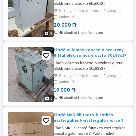
elektromos elosztó 60x60x25
Bakonysárkány, Komárom-Esztergom
június 16
20 000 Ft
Hitelesített telefonszám
5
Eladó villamos kapcsoló szekrény
Rittal elektromos elosztó 50x83x37
Eladó villamos kapcsoló szekrény Rittal
elektromos elosztó 50x83x37
Bakonysárkány, Komárom-Esztergom
június 16
19 000 Ft
Hitelesített telefonszám
3
Eladó MK3 állítható furatkés
esztergakés kiesztergáló morse 3
Eladó MK3 állítható furatkés esztergakés
kiesztergáló morse 3. Posta mehet.