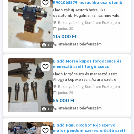
R901068579 hidraulika osztótömb
Eladó zsír új Rexroth hidraulika
osztótömb. Fogalmam sincs mire való.
Felső szelep cikkszámai: R901068579
Bakonysárkány, Komárom-Esztergom
4WE 6 J62 EG24N9K4 ZV Max 350 bar
június 30
Második szelep cikkszámai: R900727967
115 000 Ft
Z2FS 6-2-44 2QV 60 Szállítás megoldható!
Hitelesített telefonszám
10
Eladó Morse kúpos forgócsúcs és
menesztő szett forgó csúcs
Eladó forgócsúcs és menesztő szett.
Ahogy a képeken van. Az ár a szettre
értendő. A szállítása megoldható de a
Bakonysárkány, Komárom-Esztergom
súlya miatt nem megy el 1 csomagban
június 26
ezért ezzel kapcsolatban
55 000 Ft
keress.Köszönöm.
Hitelesített telefonszám
10
Eladó Fanuc Robot R-j3 szervó
motor pendant szervo erősítő szett