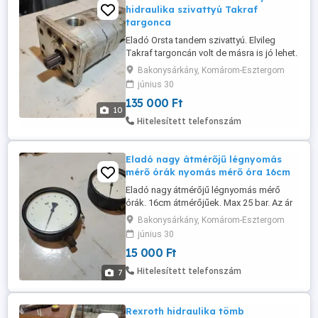
hidraulika szivattyú Takraf
targonca
Eladó Orsta tandem szivattyú. Elvileg
Takraf targoncán volt de másra is jó lehet.
Cikkszámok: A 25 TGL10 859 C 40-3R TGL
Bakonysárkány, Komárom-Esztergom
10859 Raktári fellelt darab! Szállítás
június 30
megoldható.
135 000 Ft
10
Hitelesített telefonszám
Eladó nagy átmérőjű légnyomás
mérő órák nyomás mérő óra 16cm
Eladó nagy átmérőjű légnyomás mérő
órák. 16cm átmérőjűek. Max 25 bar. Az ár
darabra értendő. Posta mehet.
Bakonysárkány, Komárom-Esztergom
június 30
15 000 Ft
Hitelesített telefonszám
7
Rexroth hidraulika tömb