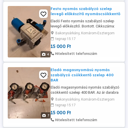
Festo nyomás szabályzó szelep
levegő előkészítő nyomáscsökkentő
Eladó Festo nyomás szabályzó szelep
levegő előkészítő. Bontott. Cikkszáma:
ms6-lr-1 4-d6
Bakonysárkány, Komárom-Esztergom
tegnap 15:17
15 000 Ft
Hitelesített telefonszám
4
Eladó magasnyomású nyomás
szabályzó csökkentő szelep 400
BAR
Eladó magasnyomású nyomás szabályzó
csökkentő szelep 400 BAR. Az ár darabra
értendő. 3 darab van.
Bakonysárkány, Komárom-Esztergom
tegnap 15:17
15 000 Ft
7
Hitelesített telefonszám