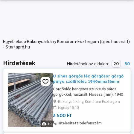
Egyéb eladó Bakonysárkány Komárom-Esztergom (új és használt)
- Startapró.hu
Hirdetések
20
50
Hirdetések az oldalon:
U sínes görgős léc görgősor görgő
pálya szállítóléc 1940mmx36mm
Görgősléc hengeres szürke és sárga
görgőkkel, használt. Hossza (mm): 1940
mm Szélessége (mm): 36 mm
Bakonysárkány, Komárom-Esztergom
Magassága (mm): 35 mm (görgővel)
tegnap 15:18
Görgő mérete: 28 mm Fémtengellyel A
3 500 Ft
görgőslécek használatával
optimalizálható az áruáramlás a vállalatnál
Hitelesített telefonszám
10
és a gyártás területén. Zökkenőmentes,
könnyű futás csekély ...