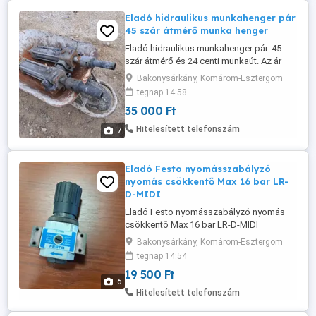
Eladó hidraulikus munkahenger pár
45 szár átmérő munka henger
Eladó hidraulikus munkahenger pár. 45
szár átmérő és 24 centi munkaút. Az ár
darabra értendő.
Bakonysárkány, Komárom-Esztergom
tegnap 14:58
35 000 Ft
Hitelesített telefonszám
7
Eladó Festo nyomásszabályzó
nyomás csökkentő Max 16 bar LR-
D-MIDI
Eladó Festo nyomásszabályzó nyomás
csökkentő Max 16 bar LR-D-MIDI
Bakonysárkány, Komárom-Esztergom
tegnap 14:54
19 500 Ft
6
Hitelesített telefonszám