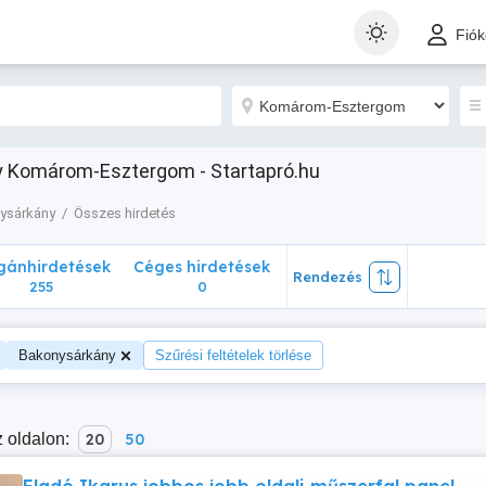
nhirdetések
Céges hirdetések
Rendezés
Fió
255
0
y Komárom-Esztergom - Startapró.hu
ysárkány
Összes hirdetés
ánhirdetések
Céges hirdetések
Rendezés
255
0
Bakonysárkány
Szűrési feltételek törlése
 oldalon:
20
50