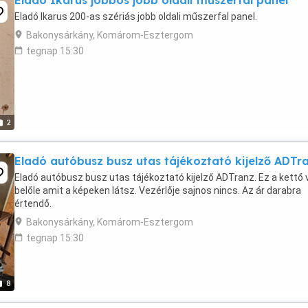
Eladó Ikarus jobbos jobb oldali műszerfal panel
Eladó Ikarus 200-as szériás jobb oldali műszerfal panel.
Bakonysárkány, Komárom-Esztergom
tegnap 15:30
2
Eladó autóbusz busz utas tájékoztató kijelző ADTr
Eladó autóbusz busz utas tájékoztató kijelző ADTranz. Ez a kettő 
belőle amit a képeken látsz. Vezérlője sajnos nincs. Az ár darabra
értendő.
Bakonysárkány, Komárom-Esztergom
tegnap 15:30
8