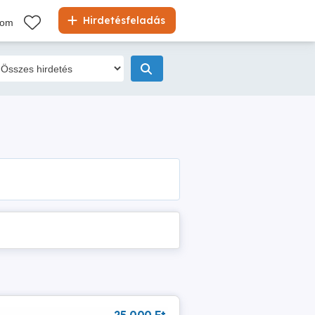
Hirdetésfeladás
kom