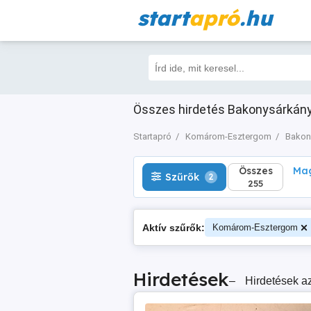
start
apró
.hu
Összes
Magá
Szűrők
2
255
Összes hirdetés Bakonysárkán
Startapró
Komárom-Esztergom
Bakon
Összes
Mag
Szűrők
2
255
Aktív szűrők:
Komárom-Esztergom
Hirdetések
–
Hirdetések az