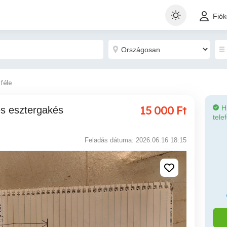
Fió
féle
15 000
Ft
H
tele
Feladás dátuma: 2026.06.16 18:15