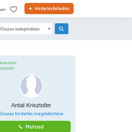
Hirdetésfeladás
kom
itelesített
fonszám
Antal Krisztofer
Összes hirdetés megtekintése
Mutasd