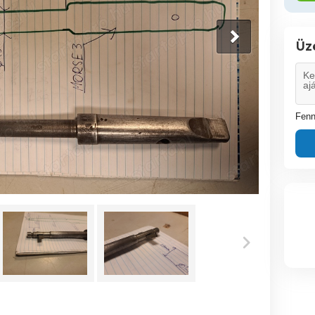
Üz
Fenn