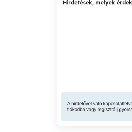
Hirdetések, melyek érde
U sínes görgős léc
Eladó munkalap polclap
görgősor görgő pálya
for
szállítóléc 1940mmx36mm
Bakonysárkány
3,500 Ft
A hirdetővel való kapcsolatfelv
fiókodba vagy regisztrálj gyors