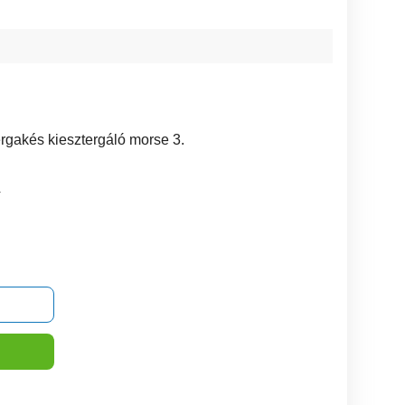
ergakés kiesztergáló morse 3.
4