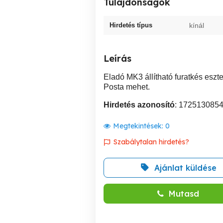
Tulajdonságok
Hirdetés típus
kínál
Leírás
Eladó MK3 állítható furatkés eszt
Posta mehet.
Hirdetés azonosító
: 172513085
Megtekintések:
0
Szabálytalan hirdetés?
Ajánlat küldése
Mutasd