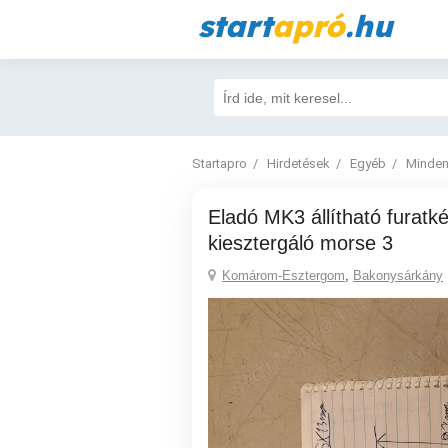
start
apró
.hu
Startapro
Hirdetések
Egyéb
Minden
Eladó MK3 állítható furatkés esztergakés
kiesztergáló morse 3
Komárom-Esztergom
,
Bakonysárkány