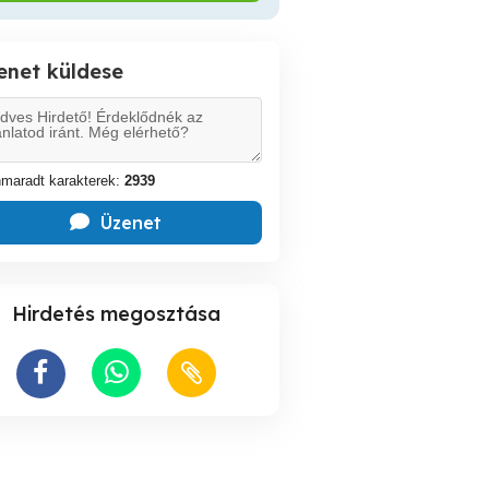
enet küldese
maradt karakterek:
2939
Üzenet
Hirdetés megosztása