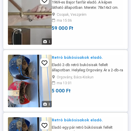
1969-es Bajor fanfár eladó. A képen
látható állapotban. Merete: 78x14x3 cm.
Csopak, Veszprém
ma 15:06
59 000 Ft
1
Retró búkósisakok eladó.
Eladó 2-db retró bukósisak fellelt
állapotban. Helyileg:Orgovány. Ár a 2-db-ra
értendő. Tel:30-4026898
Orgovány, Bács-Kiskun
ma 13:01
5 000 Ft
2
Retró búkósisakok eladó.
Eladó egy pár retró búkósisak fellelt