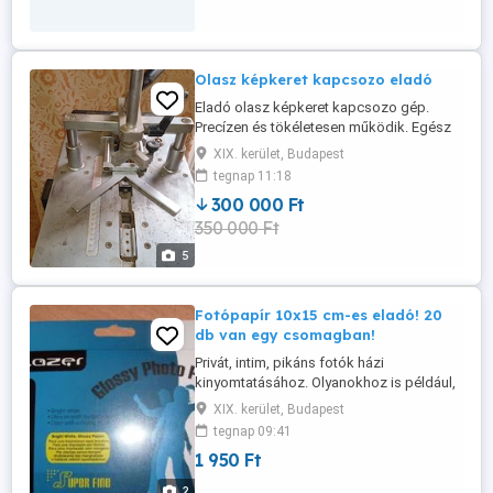
egyetem vagy főállás mellett is könnyen
végezhető. Heti szinten ...
Olasz képkeret kapcsozo eladó
Eladó olasz képkeret kapcsozo gép.
Precízen és tökéletesen működik. Egész
napos munkavégzésre alkalmas. Nem
XIX. kerület, Budapest
post zom sehova Csak személyes átvétel
tegnap 11:18
lehetséges. Érdeklődni lehet.0620-428-
300 000 Ft
9538.
350 000 Ft
5
Fotópapír 10x15 cm-es eladó! 20
db van egy csomagban!
Privát, intim, pikáns fotók házi
kinyomtatásához. Olyanokhoz is például,
melyeket nem lehet sehol előhívatni. 20 db
XIX. kerület, Budapest
csomag. Original csomagolás. Van több
tegnap 09:41
csomag is - igény esetén. Kispesten
1 950 Ft
személyesen átvehető bármelyik napon
délután 2-től - egészen késő estig.
2