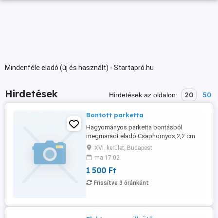
Mindenféle eladó (új és használt) - Startapró.hu
Hirdetések
20
50
Hirdetések az oldalon:
Bontott parketta
Hagyományos parketta bontásból
megmaradt eladó.Csaphornyos,2,2 cm
vastag,35,cm hosszú,3,5 cm széles jó
XVI. kerület, Budapest
állapotban szegelve volt 4 nm2
ma 17:02
eladó,1500-ft nm2 egyben eladó
1 500 Ft
Budapesten van.
Frissítve 3 óránként