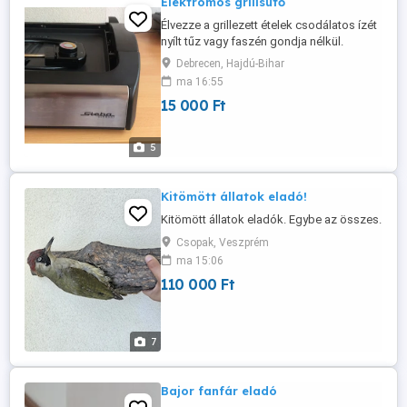
Elektromos grillsütő
Élvezze a grillezett ételek csodálatos ízét
nyílt tűz vagy faszén gondja nélkül.
Főzzön biztonságosan, bárhol vagy
Debrecen, Hajdú-Bihar
bármikor, a Star-Light A-1650W
ma 16:55
elektromos grillel. Csodálatos erejének és
15 000 Ft
tapadásgátló sütőlapjának, amelyet
kifejezetten a hőátadás korszerűsítésére
fejlesztettek ki, gyorsan és gond nélkül ...
5
Kitömött állatok eladó!
Kitömött állatok eladók. Egybe az összes.
Csopak, Veszprém
ma 15:06
110 000 Ft
7
Bajor fanfár eladó