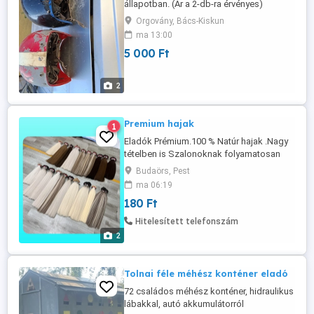
állapotban. (Ár a 2-db-ra érvényes)
Helyileg:Orgovány. Érdeklödni:304026898
Orgovány, Bács-Kiskun
ma 13:00
5 000 Ft
2
Premium hajak
1
Eladók Prémium.100 % Natúr hajak .Nagy
tételben is Szalonoknak folyamatosan
..Országosan....!! Bp...06702857281
Budaörs, Pest
..UZENETEKRE NEM REAGALOK ....!!!!
ma 06:19
180 Ft
Hitelesített telefonszám
2
Tolnai féle méhész konténer eladó
72 családos méhész konténer, hidraulikus
lábakkal, autó akkumulátorról