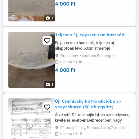
4 000 Ft
1
Teljesen új, egyszer sem használt
Egyszer sem használt, teljesen új
állapotban lévő 50cm átmérőjű
gyümölcsös üveg tál kizárólag személyes
Oroszlány, Komárom-Esztergom
megtekintés után készpénzért eladó.
tegnap 13:36
4 000 Ft
1
Új! Csemiczky kotta akcióban -
vegyeskarra (30 db együtt)
Átvehető Sátoraljaújhelyben személyesen,
kivételes esetben Debrecenben, vagy
Hajdúszoboszlón is át lehet venni
Sátoraljaújhely, Borsod-Abaúj-Zemplén
személyesen. Futárral vagy MPL a
tegnap 13:15
mindenkori aktuális költséget