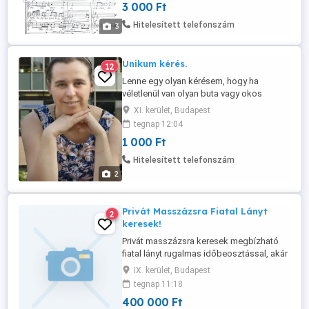
3 000 Ft
felszámolom. Új, használatlan. Az eredeti
ár itt: Editio Musica Budapest
Hitelesített telefonszám
3
Zeneműkiadó oldalán
Unikum kérés.
12
Lenne egy olyan kérésem, hogy ha
véletlenül van olyan buta vagy okos
telefonod, ami még működőképes, de
XI. kerület, Budapest
már nem használsz, és sajnálod kidobni,
tegnap 12:04
vagy csak pihen a fiókban, örömmel
1 000 Ft
fogadnám megkaphatóként. ... Ez az elv
és hozzáállás vonatkozna még tabletre,
Hitelesített telefonszám
laptopra vagy esetleg pendrivera,
2
akkumulátor ...
Privát Masszázsra Fiatal Lányt
2
keresek!
Privát masszázsra keresek megbízható
fiatal lányt rugalmas időbeosztással, akár
azonnali kezdéssel, csak az én részemre.
IX. kerület, Budapest
Diákmunka helyett vagy mellett, illetve
tegnap 11:18
mellékállásként is ideális lehetőség.
400 000 Ft
Középiskolai tanulmányok, főiskola,