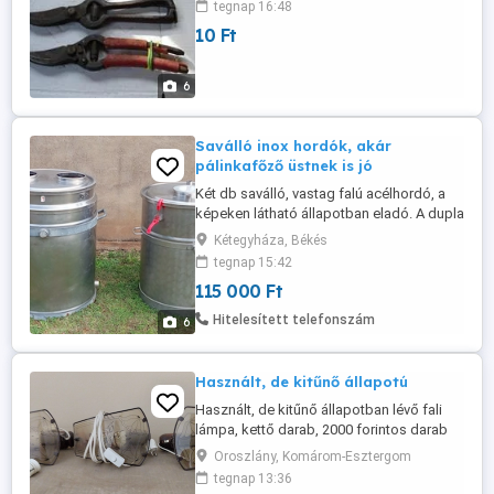
tegnap 16:48
10 Ft
6
Saválló inox hordók, akár
pálinkafőző üstnek is jó
Két db saválló, vastag falú acélhordó, a
képeken látható állapotban eladó. A dupla
falú szigetelten kifolyócsonk is van, a
Kétegyháza, Békés
szimpla falún nincs. 170-180 liter kb az
tegnap 15:42
űrtartalma, a képeken is látható
115 000 Ft
fedelekkel. Kis munkával pálinkafőzőnek
könnyen átalakítható. Érdeklődni csak
Hitelesített telefonszám
6
telefonon. 06 hetven 330-0158 Ár: ...
Használt, de kitűnő állapotú
Használt, de kitűnő állapotban lévő fali
lámpa, kettő darab, 2000 forintos darab
áron kizárólag személyes megtekintés
Oroszlány, Komárom-Esztergom
után készpénzért eladó.
tegnap 13:36