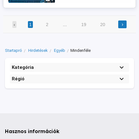
Továbbá korán reggel is.
›
‹
1
2
…
19
20
Startapró
Hirdetések
Egyéb
Mindenféle
Kategória
Régió
Hasznos információk