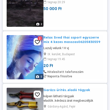
tegnap 20:29
50 000 Ft
2
Relax Sved thai ssport egyszerre
2
mix 4 kezes masszas06205830559
Lazulj velunk ! H vj
IX. kerület, Budapest
tegnap 19:45
20 Ft
Hitelesített telefonszám
Naponta frissítve
5
Garázs ürités..eladó tágyak
képen látható tárgyak
eladók..kérdezz.árat megbeszéljük
minden olso
Gárdony-Agárd, Fejér