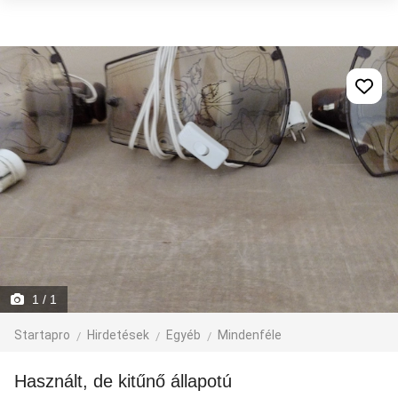
1
/ 1
Startapro
Hirdetések
Egyéb
Mindenféle
Használt, de kitűnő állapotú