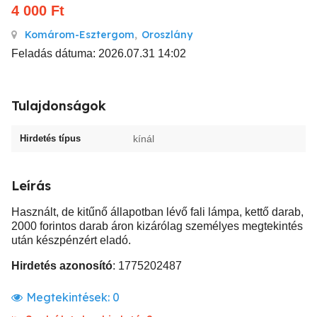
4 000
Ft
Komárom-Esztergom
,
Oroszlány
Feladás dátuma: 2026.07.31 14:02
Tulajdonságok
Hirdetés típus
kínál
Leírás
Használt, de kitűnő állapotban lévő fali lámpa, kettő darab,
2000 forintos darab áron kizárólag személyes megtekintés
után készpénzért eladó.
Hirdetés azonosító
: 1775202487
Megtekintések:
0