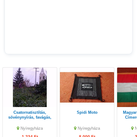
Csatornatisztítás,
Spidi Moto
Magyar zászló Hímzett
sövénynyírás, favágás,
Címer
bozótírtás, fakivágás,
magassági ágvágás,
Nyíregyháza
Nyíregyháza
ágdarálás
1,234 Ft
8,000 Ft
2