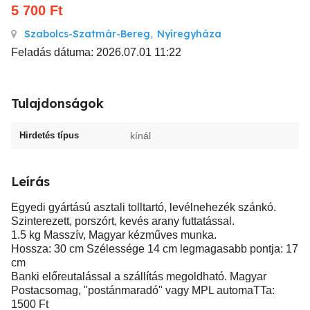
5 700
Ft
Szabolcs-Szatmár-Bereg
,
Nyíregyháza
Feladás dátuma: 2026.07.01 11:22
Tulajdonságok
Hirdetés típus
kínál
Leírás
Egyedi gyártású asztali tolltartó, levélnehezék szánkó.
Szinterezett, porszórt, kevés arany futtatással.
1.5 kg Masszív, Magyar kézműves munka.
Hossza: 30 cm Szélessége 14 cm legmagasabb pontja: 17
cm
Banki előreutalással a szállítás megoldható. Magyar
Postacsomag, "postánmaradó" vagy MPL automaTTa:
1500 Ft