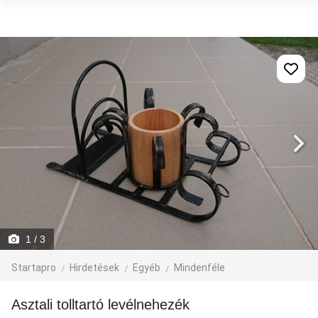
1
/ 3
Startapro
Hirdetések
Egyéb
Mindenféle
Asztali tolltartó levélnehezék