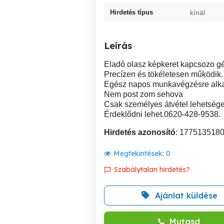
Hirdetés típus
kínál
Leírás
Eladó olasz képkeret kapcsozo g
Precízen és tökéletesen működik.
Egész napos munkavégzésre alk
Nem post zom sehova
Csak személyes átvétel lehetsége
Érdeklődni lehet.0620-428-9538.
Hirdetés azonosító
: 177513518
Megtekintések:
0
Szabálytalan hirdetés?
Ajánlat küldése
Mutasd