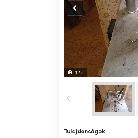
1
/ 5
Tulajdonságok