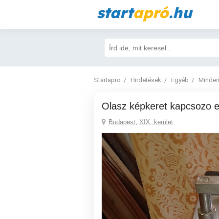
start
apró
.hu
Startapro
Hirdetések
Egyéb
Minden
Olasz képkeret kapcsozo 
Budapest
,
XIX. kerület