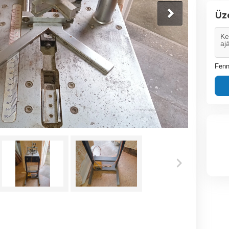
Üz
Fenn