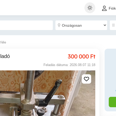
Fió
féle
300 000
Ft
eladó
Feladás dátuma: 2026.08.07 11:18