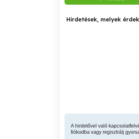
Hirdetések, melyek érde
Bontott parketta
XVI. kerület
1,500 Ft
A hirdetővel való kapcsolatfelv
fiókodba vagy regisztrálj gyors