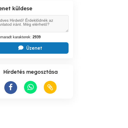
enet küldese
maradt karakterek:
2939
Üzenet
Hirdetés megosztása