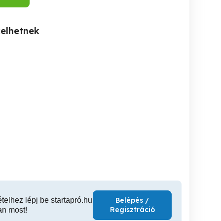
kelhetnek
Budapest 11.kerulet
Weboldal Készítés,
Privát Masszázsra Fiatal
Webáruház készítés
Lányt
GYORSAN
XI. kerület
IX. kerület
IX
5,000 Ft
1 Ft
400
ételhez lépj be startapró.hu
Belépés /
Regisztráció
an most!